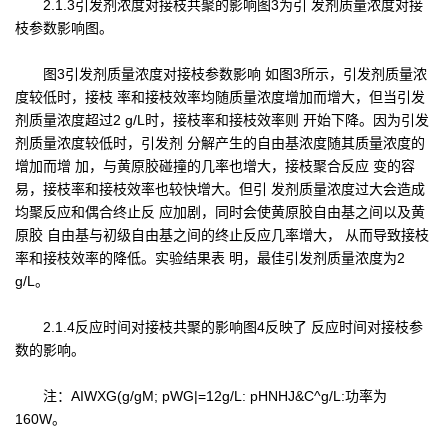
2.1.3引发剂浓度对接枝共聚的影响图3为引 发剂质量浓度对接
枝参数影响图。
图3引发剂质量浓度对接枝参数影响 如图3所示，引发剂质量浓
度较低时，接枝 率和接枝效率均随质量浓度增加而增大，但当引发
剂质量浓度超过2 g/L时，接枝率和接枝效率则 开始下降。因为引发
剂质量浓度较低时，引发剂 分解产生的自由基浓度随其质量浓度的
增加而增 加，与黄原胶碰撞的几率也增大，接枝聚合反应 变的容
易，接枝率和接枝效率也较快增大。但引 发剂质量浓度过大会造成
均聚反应和偶合终止反 应加剧，同时会使黄原胶自由基之间以及黄
原胶 自由基与初级自由基之间的终止反应几率增大， 从而导致接枝
率和接枝效率的降低。实验结果表 明，最佳引发剂质量浓度为2
g/L。
2.1.4反应时间对接枝共聚的影响图4反映了 反应时间对接枝参
数的影响。
注：AIWXG(g/gM; pWG|=12g/L: pHNHJ&C^g/L:功率为
160W。