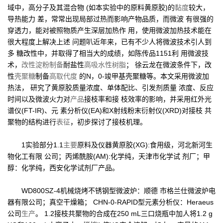
域中，高分子及其混合物 (如本实验中的原料黄原胶)的
黏度
较大，
导热能力 差，常常出现局部过热而影响产物品质，而微波 有很强的
穿透力，能对被照物质产生深层加热作 用，使用微波加热技术能在
很大程度上解决上述 问题叭近年来，已有不少人将微波技术引人到
多 糖改性中，并取得了相当大的成绩，如陈传品1151利 用微波技
术，
改性淀粉
制备
耐盐性
高吸水性树脂
； 徐云龙在微波条件下，改
性
壳聚糖
制备
高取代度
的N，0-竣甲基壳聚糖等。本文采用微波加
热法， 研究了黄原胶质量浓度、单体配比、引发剂质量 浓度、反应
时间以及微波火力对
产品
接枝率和接 枝效率的影响，并采用红外光
谱仪(FT-IR)、元 素分析仪(EA)和X射线粉末衍射仪(XRD)对接枝 共
聚物的结构进行
表征
，初步探讨了接枝机理。
1实验部分1.1
主要
原料及仪器黄原胶(XG):食用级，河北新河生
物化工有限 公司；丙烯酰胺(AM):化学纯，天津市化学试 剂厂；甲
醇：化学纯，西安化学试剂厂产品。
WD800SZ-4机械烧烤不锈钢型微波炉：顺德 市格兰仕微波炉电
器有限公司；真空干燥箱； CHN-0-RAPID型元素分析仪：Heraeus
公司
生产
。 1.2接枝共聚物的合成在250 mL三口烧瓶中加人将1.2 g