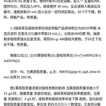
XG和100 mL去离子水，搅拌lh使XG完全溶解。加人一 定量的AM，
搅拌均匀，然后加人APS，继续搅拌 30 min。反应液转人微波反应
器中，通氮除氧20 min,低火反应一定时间后取出，50 X下干燥，粉
碎，得粗产品，称质量。
1.3接枝率及接枝效率的测定将粗产品用体积比为80/20甲醇-水
混合溶剂 在索氏
提取
器中萃取24 h以上，以除去AM均聚 物，抽提
剩余物用蒸馏水反复洗涤，得到XG-g- AM接枝共聚物，于50丈下完
全干燥，称质量。
根据公式(1), (2)计算接枝率(G),接枝效率(E):G=(^)xl00%⑴E=|
JxlOO%(2)
式中：W。为黄原胶质量，g;注：AM/XG{g/g)=4; pg/L;time=5
miri;功率为 160 W。
图1黄原胶质量浓度对接枝参数的影响 当黄原胶质量浓度小于
12 g/L时，随着质量 浓度的增加，接枝率和接枝效率都提高；当质
量 浓度超过〗2 g/L时，接枝率和接枝效率却呈下降 趋势。因为起初
黄原胶质量浓度增加，单位体 积内
黄原胶分子
数增加，引发剂分解