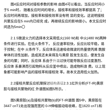
图4反应时间对接枝参数的影响 由图4可以看出，当反应时间小
于5 min时， 随着反应时间的增长，接枝率和接枝效率都提高 了；
反应时间再增加，接枝率和接枝效率没有明 显的变化。这说明接枝
共聚反应在5 min内已经完 成，再继续反应的影响很小。本文反应时
间选为5min〇
2.1.5微波火力的选择本文采用低火(160 W)和 中火(480 W)两种
条件进行实验。在低火条件下， 反应速率较快，反应比较平稳，易
于控制；在中 火条件下，反应体系迅速吸收微波的热量使丙烯 酰胺
单体的活性加剧，造成其还未来得及与黄原 胶发生反应，便发生自
身的均聚；同时，反应体 系由于
升温
过快可能导致反应过度激烈、
反应体 系暴沸而引起物料从反应釜中喷出，造成物料浪 费。以上现
象都可能影响产品的接枝率和接枝效 率。故本文选用低火加热。
2.2接枝共聚反应机理探讨
结构表征
2.3.1红外分析(FT-IR)黄原
胶与接枝共聚物的红 外谱图如图5所示。.
图5黄原胶(a)及接枝共聚物(b)的FT-IR谱图 图5中，黄原胶在
3447 cnT1处出现强而宽的 0-H伸缩振动吸收峰，在1620 cnT1和