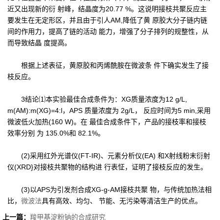
近又出现新的衍 射峰，结晶度为20.77 %。这说明接枝共聚反应主
要发生在无定形区，并且由于引人AM,降低了黄 原胶大分子链内链
间的作用力，提高了链的活动 能力，增强了分子排列的规整性，从
而导致结晶 度提高。
根据上述表征，黄原胶和丙烯酰胺在微波条 件下确实发生了接
枝反应。
3结论⑴本实验最佳合成条件为：XG质量浓度为12 g/L,
m(AM):m(XG)=4:l，APS 质量浓度为 2g/L， 反应时间为5 min,采用
微波低火加热(160 W)。在 最佳合成条件下，产品的接枝率和接枝
效率分别 为 135.0%和 82.1%。
(2)采用红外光谱仪(FT-IR)、元素分析仪(EA) 和X射线粉末衍射
仪(XRD}对接枝共聚物的结构进 行表怔，证明了接枝反应的发生。
(3)以APS为引发剂合成XG-g-AM接枝共聚 物，与传统加热法相
比，
微波法
具有高效、均匀、 节能、无污染等清洁生产的优点。
上一篇：
羧甲基淀粉钠的合成研究