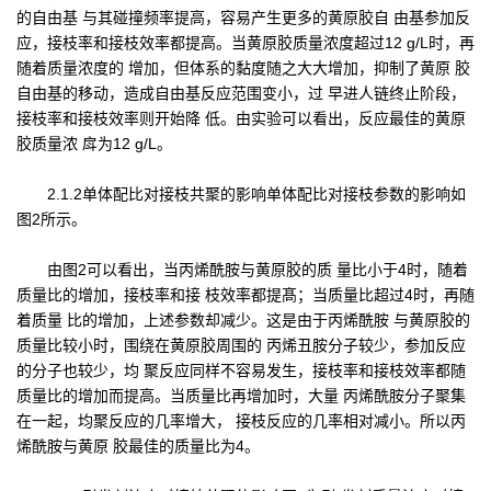
的自由基 与其碰撞频率提高，容易产生更多的黄原胶自 由基参加反
应，接枝率和接枝效率都提高。当黄原胶质量浓度超过12 g/L时，再
随着质量浓度的 增加，但体系的黏度随之大大增加，抑制了黄原 胶
自由基的移动，造成自由基反应范围变小，过 早进人链终止阶段，
接枝率和接枝效率则开始降 低。由实验可以看出，反应最佳的黄原
胶质量浓 戽为12 g/L。
2.1.2单体配比对接枝共聚的影响单体配比对接枝参数的影响如
图2所示。
由图2可以看出，当丙烯酰胺与黄原胶的质 量比小于4时，随着
质量比的增加，接枝率和接 枝效率都提髙；当质量比超过4时，再随
着质量 比的增加，上述参数却减少。这是由于丙烯酰胺 与黄原胶的
质量比较小时，围绕在黄原胶周围的 丙烯丑胺分子较少，参加反应
的分子也较少，均 聚反应同样不容易发生，接枝率和接枝效率都随
质量比的增加而提高。当质量比再增加时，大量 丙烯酰胺分子聚集
在一起，均聚反应的几率增大， 接枝反应的几率相对减小。所以丙
烯酰胺与黄原 胶最佳的质量比为4。