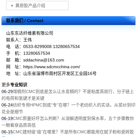
黄原胶产品介绍
联系我们 / Contact
山东东达纤维素有限公司
联系人：王伟
电 话：0533-8299008 13280657534
手 机：13280657534
邮 箱：sddachina@163.com
网 址：https://www.sdcmcchina.com/
地 址：山东省淄博市周村区开发区工业园16号
更多
专业知识
06-29
增稠剂CMC到底是怎么让水变稠的？不是粘度高就行，分子链上
的电荷和氢键才是关键
06-24
纺织专用HPMC到底“专”在哪？一个老纺织人的实话，从浆纱到印
花全是细节
06-19
CMC质量好坏怎么判断？从溶解透明度到保水率，五个步骤教你
一眼看穿品质高低
06-15
CMC建材级“级”在哪里？不是所有CMC都能用在腻子粉和瓷砖胶