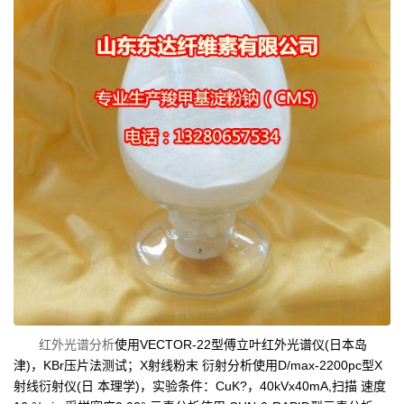
红外光谱
分析
使用VECTOR-22型傅立叶红外光谱仪(日本岛
津)，KBr压片法测试；X射线粉末 衍射分析使用D/max-2200pc型X
射线衍射仪(日 本理学)，实验条件：CuK?，40kVx40mA,扫描 速度