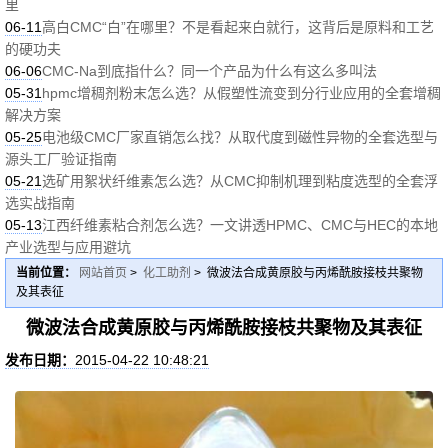
里
06-11
高白CMC“白”在哪里？不是看起来白就行，这背后是原料和工艺
的硬功夫
06-06
CMC-Na到底指什么？同一个产品为什么有这么多叫法
05-31
hpmc增稠剂粉末怎么选？从假塑性流变到分行业应用的全套增稠
解决方案
05-25
电池级CMC厂家直销怎么找？从取代度到磁性异物的全套选型与
源头工厂验证指南
05-21
选矿用絮状纤维素怎么选？从CMC抑制机理到粘度选型的全套浮
选实战指南
05-13
江西纤维素粘合剂怎么选？一文讲透HPMC、CMC与HEC的本地
产业选型与应用避坑
当前位置：
网站首页
>
化工助剂
> 微波法合成黄原胶与丙烯酰胺接枝共聚物
及其表征
微波法合成黄原胶与丙烯酰胺接枝共聚物及其表征
发布日期：
2015-04-22 10:48:21