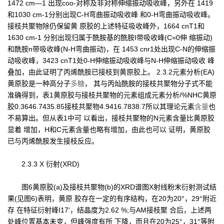
1472 cm—1 出现coo-对称及非对称伸缩振动吸收峰，另外在 1419
和1030 cm-1分别出现C-H弯曲振动吸收峰 和0-H弯曲振动吸收峰。
接枝共聚物除仍保留黄 原胶的上述特征吸收峰外，1664 cnT1和
1630 cm-1 分别出现归属于酰胺基的酰胺I带吸收峰(C=0伸 缩振动)
和酰胺n带吸收峰(N-H弯曲振动)，在 1453 cnr1处出现C-N的伸缩振
动吸收峰，3423 cnT1处0-H伸缩振动吸收峰与N-H伸缩振动吸收 峰
叠加，由此证明了丙烯酰胺已接枝到黄原胶上。 2.3.2元素分析(EA)
黄原胶是一种高分子
多糖
， 其与丙灿酰胺的接枝共聚物分子式不能
准确得到，表1黄原胶与接枝共聚物的元素组成元素分析/%NHC黄原
胶0.3646.7435.85接枝共聚物4.9416.7838.7所以其理论元素
含量
也
不易算出。但从表1中可 以看出，接枝共聚物的N元素含量比黄原胶
显着 增加，H和C元素含量也略有增加，由此也可以 证明，黄原胶
已与丙烯酰胺发生接枝反应。
2.3.3 X 衍射(XRD)
图6黄原胶(a)及接枝共聚物(b)的XRD谱图X射线粉末衍射测试结
果(见图6)表明，黄原 胶存在一定的有序结构，在20为20°，29°附近
存 在特征衍射峰I17'，结晶度为2.62 %;与AM接枝聚 合后，上述两
处峰位置基本未变，但峰强度有所 下降，而且在20为25°，31°等附