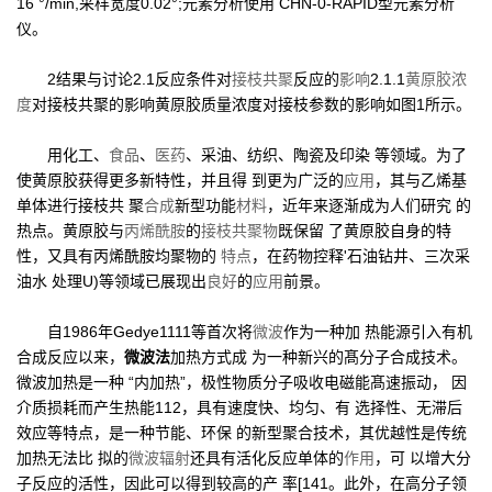
16 °/min,采样宽度0.02°;元素分析使用 CHN-0-RAPID型元素分析
仪。
2结果与讨论2.1反应条件对
接枝共聚
反应的
影响
2.1.1
黄原胶
浓
度
对接枝共聚的影响黄原胶质量浓度对接枝参数的影响如图1所示。
用化工、
食品
、
医药
、采油、纺织、陶瓷及印染 等领域。为了
使黄原胶获得更多新特性，并且得 到更为广泛的
应用
，其与乙烯基
单体进行接枝共 聚
合成
新型功能
材料
，近年来逐渐成为人们研究 的
热点。黄原胶与
丙烯酰胺
的
接枝共聚物
既保留 了黄原胶自身的特
性，又具有丙烯酰胺均聚物的
特点
，在药物控释'石油钻井、三次采
油水 处理U)等领域已展现出
良好
的
应用
前景。
自1986年Gedye1111等首次将
微波
作为一种加 热能源引入有机
合成反应以来，
微波法
加热方式成 为一种新兴的髙分子合成技术。
微波加热是一种 “内加热”，极性物质分子吸收电磁能髙速振动， 因
介质损耗而产生热能112，具有速度快、均匀、有 选择性、无滞后
效应等特点，是一种节能、环保 的新型聚合技术，其优越性是传统
加热无法比 拟的
微波辐射
还具有活化反应单体的
作用
，可 以增大分
子反应的活性，因此可以得到较高的产 率[141。此外，在高分子领