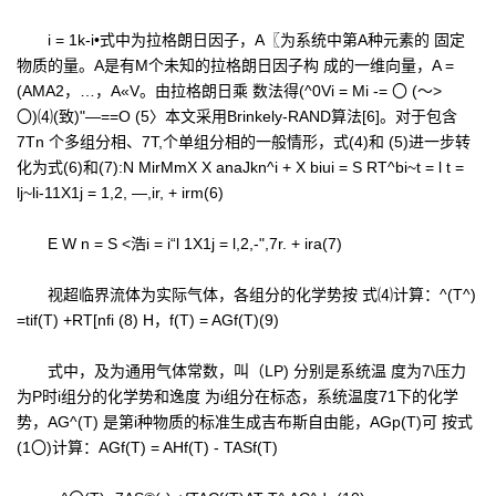
i = 1k-i•式中为拉格朗日因子，A〖为系统中第A种元素的 固定
物质的量。A是有M个未知的拉格朗日因子构 成的一维向量，A =
(AMA2，…，A«V。由拉格朗日乘 数法得(^0Vi = Mi -= 〇 (〜>
〇)⑷(致)"—==O (5〉本文采用Brinkely-RAND算法[6]。对于包含
7Tn 个多组分相、7T,个单组分相的一般情形，式(4)和 (5)进一步转
化为式(6)和(7):N MirMmX X anaJkn^i + X biui = S RT^bi~t = l t =
lj~li-11X1j = 1,2, —,ir, + irm(6)
E W n = S <浩i = i“l 1X1j = l,2,-",7r. + ira(7)
视超临界流体为实际气体，各组分的化学势按 式⑷计算：^(T^)
=tif(T) +RT[nfi (8) H，f(T) = AGf(T)(9)
式中，及为通用气体常数，叫（LP) 分别是系统温 度为7\压力
为P时i组分的化学势和逸度 为i组分在标态，系统温度71下的化学
势，AG^(T) 是第i种物质的标准生成吉布斯自由能，AGp(T)可 按式
(1〇)计算：AGf(T) = AHf(T) - TASf(T)