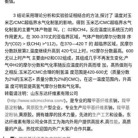
衡值。
3 结论采用理论分析和实验验证相结合的方法,探讨了 温度对玉
米芯/CMC超临界水气化制氢的影响，得到 玉米芯/CMC超临界水气
化制氢的主要气体产物是 叫，(：02和CH4，反应温度比系统压力的
作用更大。在 300-370丈的亚临界区域，气体产物的摩尔分数排 序
为*(C02) > 玖CH4) >^112)，在370—420 T 的 超临界区域，民摩尔
分数跃居第2,温度继续升高到 420弋以上时，H2摩尔分数最高。600
尤以上时产气 主要由H2和C02组成，其组成几乎不再发生变化;产
气中H2的摩尔分数和气化率随反应温度的升高而增 加，髙热值则与
之相反;玉米芯/CMC合理的制氢温 度范围是420-600尤（质量分数
为2%的玉米芯+ 质量分数为2%的CMC)，在这一温度范围内，升高
温 度可明显提高氢气摩尔分数和气化率。
转载请注明：山东东达纤维素有限公司
（
http://www.sdcmcchina.com/
)，是专业的羧
甲基纤维素
钠，
羧甲
基淀粉
钠，
黄原胶
生产
型企业，专业生产
羧甲基纤维素
钠，
羧甲基
淀粉钠
,黄原胶。拥有雄厚的技术力量，先进的
生产工艺
和设备。东
达纤维素有限公司全体员工为海内外用户提供高技术,高
性能
，高质
量的产品。热忱欢迎国内外广大客户合作共赢。