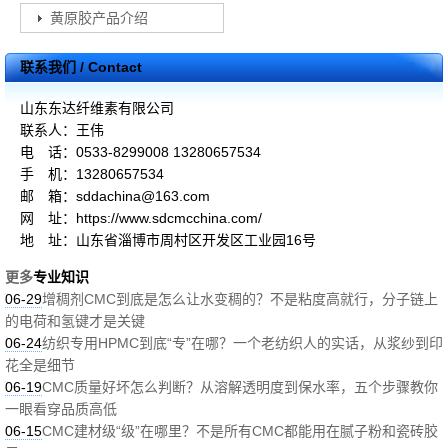
黄原胶产品介绍
联系我们 / Contact
山东东达纤维素有限公司
联系人：王伟
电 话：0533-8299008 13280657534
手 机：13280657534
邮 箱：sddachina@163.com
网 址：https://www.sdcmcchina.com/
地 址：山东省淄博市周村区开发区工业园16号
更多
专业知识
06-29
增稠剂CMC到底是怎么让水变稠的？不是粘度高就行，分子链上
的电荷和氢键才是关键
06-24
纺织专用HPMC到底“专”在哪？一个老纺织人的实话，从浆纱到印
花全是细节
06-19
CMC质量好坏怎么判断？从溶解透明度到保水率，五个步骤教你
一眼看穿品质高低
06-15
CMC建材级“级”在哪里？不是所有CMC都能用在腻子粉和瓷砖胶