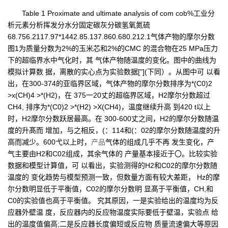
Table 1 Proximate and ultimate analysis of com cob%工业分
析元素分析挥发分水分固定碳灰分碳氢氧氮硫
68.756.2117.97*1442.85.137.860.680.212.1气体产物的摩尔分数
图1为质量分数为2%的玉米芯和2%的CMC 的混合物在25 MPa压力
下的超临界水中气化时，其 气体产物随温度的变化。图中的曲线为
模拟计算数 据，离散的实心点为实验数据["](下同）。从图中可 以看
出，在300-374的亚临界区域，气体产物的摩尔分数排序为*(C0)2
>x(CH)4 >*(H2)，在 375一20丈的超临界区域，H2摩尔分数超过
CH4, 排序为*(C0)2 >*(H2) >X(CH4)，温度继续升高 到420 t以上
时，H2摩尔分数跃居最高。在 300-600丈之间，H2的摩尔分数随温
度的升髙而 增加，与之相反，(：114和(：02的摩尔分数随温度的升
高而减少。600弋以上时，
产品
气体的组成几乎不再 发生变化，产
气主要由H2和C02组成，其余气体的 产量基本接近于〇。比较实验
数据和模型计算值，可 以看出，实验测得的H2和C02的摩尔分数随
温度的 变化趋势与模型预测一致，但数量方面有较大差距， Hz的摩
尔分数明显低于平衡值，C02的摩尔分数明 显髙于平衡值，CH,和
C0的实验值也高于平衡值。 究其原因，一是实验给出的温度均为反
应器外壁温 度，反应器内的反应物温度实际要低于壁温，实验点 给
出的温度值偏高;二是反应器长度偏短或反应物 质量流速偏大等原因