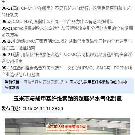
里
06-11
高白CMC“白”在哪里？不是看起来白就行，这背后是原料和工艺
的硬功夫
06-06
CMC-Na到底指什么？同一个产品为什么有这么多叫法
05-31
hpmc增稠剂粉末怎么选？从假塑性流变到分行业应用的全套增稠
解决方案
05-25
电池级CMC厂家直销怎么找？从取代度到磁性异物的全套选型与
源头工厂验证指南
05-21
选矿用絮状纤维素怎么选？从CMC抑制机理到粘度选型的全套浮
选实战指南
05-13
江西纤维素粘合剂怎么选？一文讲透HPMC、CMC与HEC的本地
产业选型与应用避坑
当前位置：
网站首页
>
高分子添加剂
> 玉米芯与羧甲基纤维素钠的超临界水
气化制氢
玉米芯与羧甲基纤维素钠的超临界水气化制氢
发布日期：
2015-04-14 11:29:36