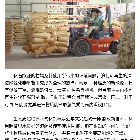
化石能源的枯竭及其使用所带来的环境问题，迫使可再生的清
洁能源
化学平衡
研究成为全球的热点。氢是一 种理想的新能源，具
有资源丰富、燃烧热值高、清洁无 污染等
特点
。但目前
主要
由不可
再生的化石燃料制 取，且
制氢
过程会对环境造成污染。因此，利用
可再 生能源尤其是生物质能制取氢气受到高度重视[1^]。
生物质
超临界水
气化制氢是近年来兴起的一种 制氢新技术，利
用超临界水
良好
的溶解及传热传质性 能，能在很短的时间(几秒)内
将生物质转化为富氢气体[3]，并且气化时不需要高能耗的干燥过