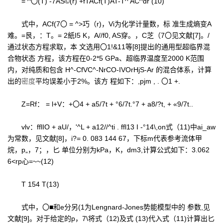
= ^〇(T) -7AS©(r) +fTACf(T)AT-T^ AC^dr (10)
式中，ACf(7〇 = ^>巧（r)，Vi为化学计量数，标 准生成熵变A
难。=艮，：T。= 2紙I5 K，A//f0, AS穿。，C芝（7〇见文献[7]。/
通过状态方程求取，本 文选用〇1!&11等[8]提出的通用型超临界混
合物状态 方程，该方程在0-2*5 GPa、超临界温度至2000 K范围
内，对纯质和包含 H^-CfVC^-NrCO-IVOrHjS-Ar 的混合体系，计算
出的
密度
平均误差小于2%。该方 程如下：,pjm , . 〇1 +.
Z=Rf： = l+V：+〇4 + a5/7t + °6/7t.°7 + a8/?t, + «9/7t..
vlv：fflIO + aU/，'^L + a12//^ti . ffl13 I -°14\,on式（11)中ai_aw
为常数，见文献[8]，i?= 0. 083 144 67，下标m代表参考流体甲
烷，p„，7；，匕 单位分别为kPa，K，dm3,计算公式如下：3.062
6<rp心=~~(12)
T 154 T(13)
式中，〇■和e分另(1为Lengnard-Jones势能模型中的 参数,见
文献[9]。对于给定的p，7\将式（12)及式 (13)代入式（11)计算出匕