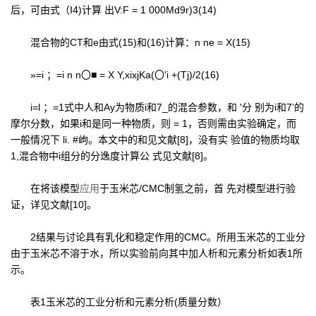
后，可由式（I4)计算 出V:F = 1 000Md9r)3(14)
混合物的CT和e由式(15)和(16)计算：n ne = X(15)
»=i ；=i n n〇■ = X Y,xixjKa(〇'i +(Tj)/2(16)
i=l ；=1式中人和Ay为物质i和7_的混合参数，和 '分 别为i和7’的
摩尔分数，如果i和是同一种物质，则 = 1，否则需由实验确定，而
一般情况下 li. #岣。本文中的和见文献[8]，没有实 验值的物质均取
1,混合物中i组分的分逸度计算公 式见文献[8]。
在将该模型
应用
于玉米芯/CMC制氢之前，首 先对模型进行验
证，详见文献[10]。
2结果与讨论具有乳化和稳定作用的CMC。所用玉米芯的工业分
由于玉米芯不溶于水，所以实验前向其中加人析和元素分析如表1所
示。
表1玉米芯的工业分析和元素分析(质量分数）