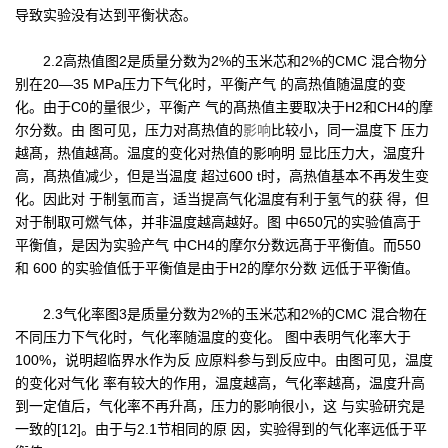
导致实验没有达到平衡状态。
2.2高热值图2是质量分数为2%的玉米芯和2%的CMC 混合物分
别在20—35 MPa压力下气化时，平衡产气 的高热值随温度的变
化。由于C0的量很少，平衡产 气的髙热值主要取决于H2和CH4的摩
尔分数。由 图可见，压力对髙热值的
影响
比较小，同一温度下 压力
越髙，热值越髙。温度的变化对热值的影响明 显比压力大，温度升
高，髙热值减少，但是当温度 超过600 t时，高热值基本不再发生变
化。因此对 于制氢而言，适当提高气化温度有利于氢气的获 得，但
对于制取可燃气体，并非温度越高越好。图 中650冗的实验值高于
平衡值，是因为实验产气 中CH4的摩尔分数远髙于平衡值。而550
和 600 的实验值低于平衡值是由于H2的摩尔分数 远低于平衡值。
2.3气化率图3是质量分数为2%的玉米芯和2%的CMC 混合物在
不同压力下气化时，气化率随温度的变化。 图中表明气化率大于
100%，说明超临界水作为反 应原料参与到反应中。由图可见，温度
的变化对气化 率有较大的作用，温度越高，气化率越髙，温度升高
到一定值后，气化率不再升髙，压力的影响很小，这 与实验研究是
一致的[12]。由于与2.1节相同的原 因，实验得到的气化率远低于平