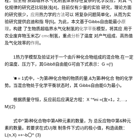
程，但生物 质超临界水气化制氢体系存在复杂的化学反应，对其 气
化规律的研究还比较肤浅[4]，目前仅有少量的实验 研究，理论方面
的研究很少，
应用
热力学的
方法
可以 将复杂问题简单化，从而为实
验研究提供启迪和指 导[5]。为此，本文基于Gibbs自由能最小
原
理
，构建 了生物质超临界水气化制氢的
化学平衡
模型，将其应 用于
农业废弃物玉米芯/
cmc
制氢，重点
分析
了温度 对产气组成、高热值
及气化效率的
作用
。
1热力学模型及验证对于一个由斤种化合物组成的混合物,在一定
的温度、压力下，其Gibb8自由能G可由下式表示：G =(!)
‘■ = 1式中，~为第i种化合物的物质的量,&为第i种化合 物的化学
势。当混合物处于化学平衡状态时，其 Gibbs自由能G为最小。
根据质量守恒，反应前后应满足方程：X °*ini =(友=1，2,…，
M)(2)
式中^第i种化合物中第A种元素的数量，为 总反应物中第&种元
素的数量。若要求在式U)限 制条件下式U)的极小值，构造函数：
L(n,X) =+~b〇^ (3)