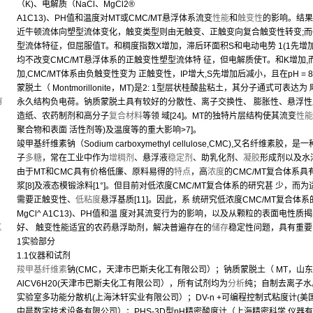
（K)、电解质（NaCl、MgCl2®
A1C13)、PH值和温度对MT或CMC/MT悬浮体系流变
性能
和
触变性
的影响。结果
近牛顿流体向塑型流体变化，触变类型则由无触变、正触变向复合触变性转变;而C
型流体特征，但屈服值T。和稠度指数X增加，滞后环面积S和电动电势 1(1先
均不改变CMC/MT悬浮体系的正触变性塑型流体特 征，但电解质使T。和K增加
，
加,CMC/MT体系由负触变性变为 正触变性，IP增大,S先增加后减小，且在pH = 
蒙脱土（ Montmorillonite，MT)是2: 1型层状桂酸盐粘土，其分子通式可表达为 飑（A
有
永久结构负电荷。钠质蒙脱土具有较好的分散性、离子交换性、 膨胀性、悬浮性
造纸、农药制剂和高分子
复合材料
等领 域[24]。MT的独特片层结构使其流变
性能
聚合物和表面 活性剂等)及温度等的重大影响>7]。
竣甲基纤维素钠（Sodium carboxymethyl cellulose,CMC),又名纤维素
子
多糖
，常在工业中作为
增稠剂
、悬浮液
稳定剂
、助乳化剂、
凝胶
形成剂以及水
由于MT和CMC具有价格低廉、原料易得的
特点
，高
浓度
的CMC/MT复合体系具
浆[8]及液态模锻涂料[1°]。但目前对低浓度CMC/MT复合体系的研究甚 少，
需要正触变性、
低粘度
悬浮基质[11]。因此，系 统研究低浓度CMC/MT复合体
MgCl^ A1C13)、PH值和温 度对其流变行为的影响，以及从颗粒的表面电
坑
好、 触变性能适宜的农药悬浮助剂，解决普遍存在的
储存
稳定性问题，具有重要
1实验部分
1.1仪器和试剂
羧甲基纤维素
钠(CMC，天津市巴斯夫化工有限公司）；钠质蒙脱土（ MT，山东胜利油
AlCV6H20(天津市巴斯夫化工有限公司），所有试剂均为
分析
纯；自制去离子水
实验室多功能分散机(上海沐轩实业有限公司）；DV-n +可编程控制式粘度计(美国Bro
中晨数字技术设备有限公司）；PHS-3D型pH精密酸度计（上海精密科学 仪器