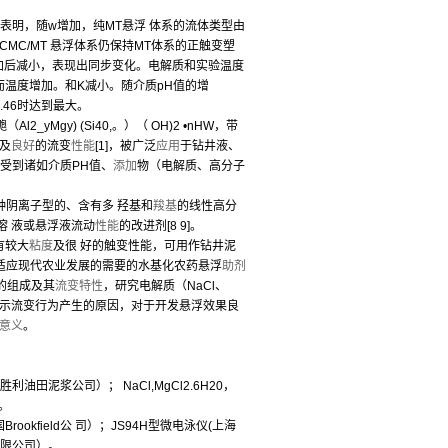
表明，随w增加，纯MT悬浮 体系的流体类型由
MC/MT 悬浮体系仍保持MT体系的正触变塑
增加后减小，表现出同步变化。电解质和实验温度
,而温度增加。和K减小。随介质pH值的增
8.46时达到最大。
l2_yMgy) (Si40,。）（ OH)2 •nHW，带
及
良好
的流变
性能
[1]，被广泛
应用
于钻井液、
受到诸如介质PH值、
添加
物（电解质、高分子
胶，是一种阴离子型的、含有多 羟基和
羧基
的线性高分
溶 液或悬浮液流动
性能
的改进剂[8 9]。
有较大
粘度
及很 好的触变性能，可用作钻井泥
而为适应现代农业发展的需要的水基化农药悬浮
助剂
系的组成及其
流变特性
，研究电解质（NaCl、
性质揭示流变行为产生的原因，对于开发悬浮效果良
意义
。
田泥浆公司）； NaCl,MgCl2.6H20，
。
okfield公 司）；JS94H型微电泳仪(上海
有限公司）。