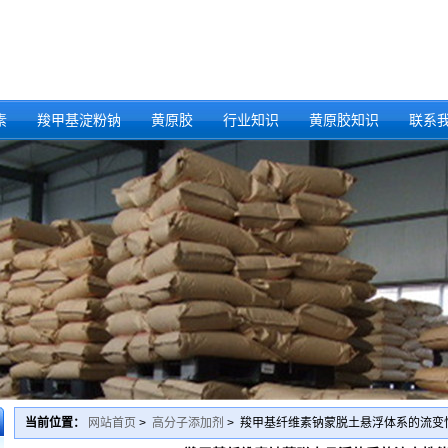
素
羧甲基淀粉钠
黄原胶
行业知识
黄原胶知识
联系
当前位置：
网站首页
>
高分子添加剂
> 羧甲基纤维素钠蒙脱土悬浮体系的流变