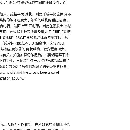
和2. 5% MT 悬浮体具有弱的正触变性，而
较大，或粒子为 球状，则易形成牛顿流体;具不
间结构的破坏速度大于颗粒间结构的重建速 度，
负电荷，端面上带 正电荷，因此在蒙脱土-水悬
-F方式可导致粘土颗粒变厚及增大,E-E和F-E联结
为1. 0%和1. 5%MT-H20悬浮体系浓度较低，颗
形成空间网络结构，无触变性，这与 AbU-
，形成了结构强度较弱的 网状结构，触变程度增大。
集方式有关。如施加剪切作用后，当剪切速率下降
为正触变性，当颗粒间进一步缔结形成“密实粒子
在质量分数为2. 5%处也发现了触变类型的转变。
 and hysteresis loop area of
tration at 30 "C
所示。从图2可 以看到，在所研究的质量比《范