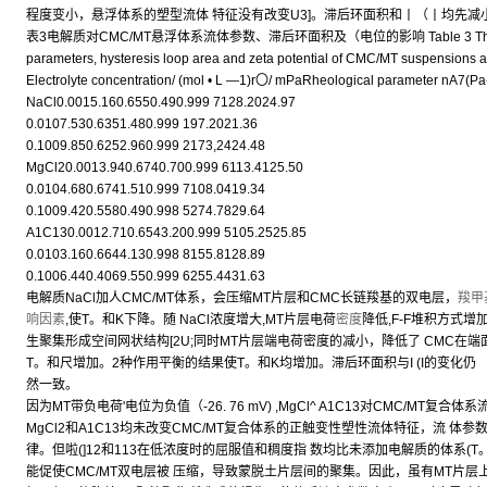
程度变小，悬浮体系的塑型流体 特征没有改变U3]。滞后环面积和丨（丨均先
表3电解质对CMC/MT悬浮体系流体参数、滞后环面积及（电位的影响 Table 3 The effect of 
parameters, hysteresis loop area and zeta potential of CMC/MT suspensions a
Electrolyte concentration/ (mol • L —1)r〇/ mPaRheological parameter nA7(Pa-
NaCl0.0015.160.6550.490.999 7128.2024.97
0.0107.530.6351.480.999 197.2021.36
0.1009.850.6252.960.999 2173,2424.48
MgCl20.0013.940.6740.700.999 6113.4125.50
0.0104.680.6741.510.999 7108.0419.34
0.1009.420.5580.490.998 5274.7829.64
A1C130.0012.710.6543.200.999 5105.2525.85
0.0103.160.6644.130.998 8155.8128.89
0.1006.440.4069.550.999 6255.4431.63
电解质NaCl加人CMC/MT体系，会压缩MT片层和CMC长链羧基的双电层，
羧甲
响因素
,使T。和K下降。随 NaCl浓度增大,MT片层电荷
密度
降低,F-F堆积方式
生聚集形成空间网状结构[2U;同时MT片层端电荷密度的减小，降低了 CMC在
T。和尺增加。2种作用平衡的结果使T。和K均增加。滞后环面积与I (I的变化仍
然一致。
因为MT带负电荷'电位为负值（-26. 76 mV) ,MgCl^ A1C13对CMC/MT复
MgCl2和A1C13均未改变CMC/MT复合体系的正触变性塑性流体特征，流 体
律。但啦(]12和113在低浓度时的屈服值和稠度指 数均比未添加电解质的体系(T。= 4.
能促使CMC/MT双电层被 压缩，导致蒙脱土片层间的聚集。因此，虽有MT片