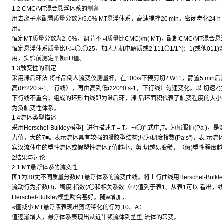
1.2 CMC/MT混合悬浮体系的
制备
用去离子水配置质量分数为5.0% MT悬浮体系，高速搅拌20 min，密闭老化24 
用。
恒定MT质量分数为2. 0%，调节不同质量比CMC)/m( MT)，配制CMC/MT混合悬
恒定悬浮体系质量比尺=〇.〇25，加人无机电解质或2 111〇1/1^(：1(或他011)
用，实验前测定平衡pH值。
1.3触变性的测定
采用滞后环法:将样品倒人流变仪测量杯，在100/s下预剪切2 W11，静置5 mi
高(0^220 s-1,上行线），再由高到低(220^0 s-1，下行线）匀速变化。以 
下行线不重合，组成的环形曲线即为滞后环，滞 后环面积代表了触变程度的大
为负触变性体系。
1.4流体类型描述
采用Herschel-Bulkley模型[_进行描述:T = T。+/〇)",式中,T。为屈服值
力值，大的7■。表示流体具有较强的凝胶型结构;尺为稠度指数(Pa‘s")，表 示流
宾汉流体中的塑性流体或假塑性流体,n值越小，剪 切越易变稀，（假)塑性程度越大。
2结果与讨论
2.1 MT悬浮体系的流变性
图1为30丈不同质量分数MT悬浮体系的流变曲线。将上行曲线用Herschel-Bulkle
流动行为指数U)、稠度 指数(/〇和相关系数（r2)值列于表1。从表1可以 看出，
Herschel-Bulkley模型吻合甚好。随w增加，
«值减小,MT悬浮液表现出剪切稀化的行为;T0、A：
值逐渐增大，悬浮体系表现出从近牛顿流体到塑型 流体的转变。