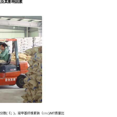
能及其影响因素
量分数(《；)、竣甲基纤维素钠（
cmc
)/MT质量比