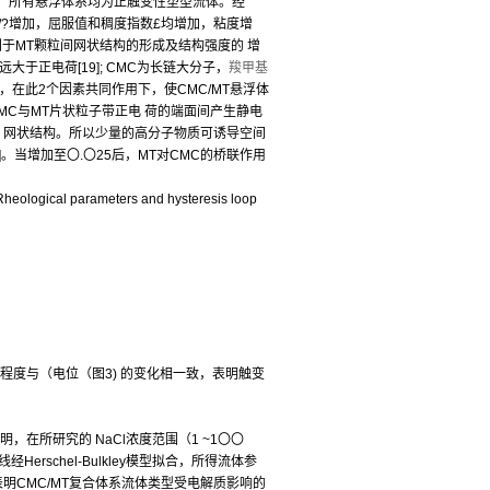
点，所有悬浮体系均为正触变性塑型流体。经
到，随/?增加，屈服值和稠度指数£均增加，粘度增
利于MT颗粒间网状结构的形成及结构强度的 增
于正电荷[19]; CMC为长链大分子，
羧甲基
，在此2个因素共同作用下，使CMC/MT悬浮体
。CMC与MT片状粒子带正电 荷的端面间产生静电
 网状结构。所以少量的高分子物质可诱导空间
]。当增加至〇.〇25后，MT对CMC的桥联作用
al parameters and hysteresis loop
程度与（电位（图3) 的变化相一致，表明触变
结果表明，在所研究的 NaCl浓度范围（1 ~1〇〇
erschel-Bulkley模型拟合，所得流体参
表明CMC/MT复合体系流体类型受电解质影响的