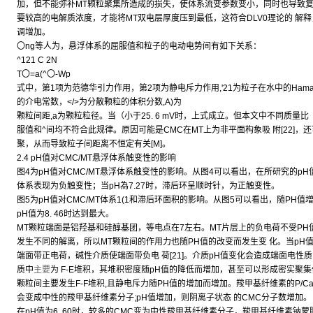
加，但不能弥补MT颗粒聚集所造成的损失，使体系流变参数变小，同时也导致复
要较高的电解质浓度，才能将MT双电层厚度压到最低，这符合DLV0理论的 解释
调增加。
〇ng等人为，悬浮体系的屈服值和粒子的电动电势间有如下关系：
^121 C 2N
T〇=a(^〇-Wp
式中，第1项为范德华引力作用，第2项为静电斥力作用,'21为粒子在水中的Hamaker常
的介电常数，</>为分散颗粒的体积分数,A)为
颗粒间距,a为颗粒粒径。当（小于25. 6 mV时，上式成立。但本文中不同质量比
服值和^间均不符合此规律。原因可能是CMC在MT上为非平面构象吸 附[22]
聚，从而导致粒子间距离不恒定有关[M]。
2.4 pH值对CMC/MT悬浮体系触变性的影响
图4为pH值对CMC/MT悬浮体系触变性的影响。从图4可以看出，在所研究的pH值
体系表现为负触变性；当pH為7.27时，滞后环呈顺时针，为正触变性。
图5为pH值对CMC/MT体系1(1和滞后环面积的影响。从图5可以看出，随PH
pH值为8. 46时达到最大。
MT颗粒端面是铝羟基和硅醇基团，等电点在7左右。MT片层上的负电荷不受PH
发生不同的解离，所以MT颗粒间的作用力也随PH值的改变而发生变 化。当pH
端面带正电荷，碱性介质使端面带负电 荷[21]。介质pH值变化会造成端面电性
质中
主要
为 F-E堆积，其堆积密度随pH值的降低而增加，甚至可以形成密实聚集
颗粒间主要发生F-F堆积,且静电斥力随PH值的增加而增加。羧甲基纤维素的P/Ca
会变成中性的羧甲基纤维素分子;pH值增加，则阴离子状态 的CMC分子数增加。
在pH值为6. 60时，较多的CMC变为中性羧甲基纤维素分子，羧甲基纤维素钠