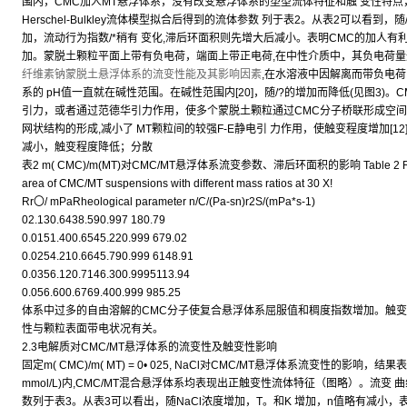
围内，CMC加人MT悬浮体系，没有改变悬浮体系的塑型流体特征和触 变性特
Herschel-Bulkley流体模型拟合后得到的流体参数 列于表2。从表2可以看
加，流动行为指数/*稍有 变化,滞后环面积则先增大后减小。表明CMC的加人有
加。蒙脱土颗粒平面上带有负电荷，端面上带正电荷,在中性介质中，其负电荷量远大
纤维素钠蒙脱土悬浮体系的流变性能及其影响因素
,在水溶液中因解离而带负电荷
系的 pH值一直就在碱性范围。在碱性范围内[20]，随/?的增加而降低(见图3)
引力，或者通过范德华引力作用，使多个蒙脱土颗粒通过CMC分子桥联形成空间
网状结构的形成,减小了 MT颗粒间的较强F-E静电引 力作用，使触变程度增加[12
减小，触变程度降低；分散
表2 m( CMC)/m(MT)对CMC/MT悬浮体系流变参数、滞后环面积的影响 Table 2 Rheologic
area of CMC/MT suspensions with different mass ratios at 30 X!
Rr〇/ mPaRheological parameter n/C/(Pa-sn)r2S/(mPa*s-1)
02.130.6438.590.997 180.79
0.0151.400.6545.220.999 679.02
0.0254.210.6645.790.999 6148.91
0.0356.120.7146.300.9995113.94
0.056.600.6769.400.999 985.25
体系中过多的自由溶解的CMC分子使复合悬浮体系屈服值和稠度指数增加。触变
性与颗粒表面带电状况有关。
2.3电解质对CMC/MT悬浮体系的流变性及触变性影响
固定m( CMC)/m( MT) = 0• 025, NaCl对CMC/MT悬浮体系流变性的影响，
mmol/L)内,CMC/MT混合悬浮体系均表现出正触变性流体特征（图略）。流变 曲线经H
数列于表3。从表3可以看出，随NaCl浓度增加，T。和K 增加，n值略有减小，