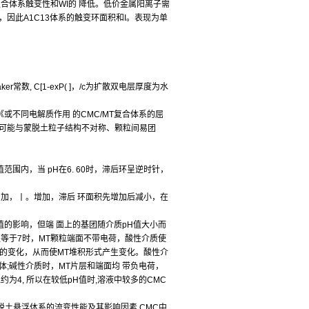
合体系触变性和WI的 降低。低价金属阳离子需
，因此A1C13体系的触变环面积和I。表现为单
数, C[1-exP( ]，/c为扩散双电层厚度为水
《或不同电解质作用 的CMC/MT复合体系的屈
，还可能与蒙脱土粒子结构不对称、颗粒间易团
范围内，当 pH在6. 60时，滞后环呈逆时针，
值增加，丨。增加，滞后 环面积先增加后减小，在
值的影响，但端 面上的基团随介质pH值大小而
值等于7时，MT颗粒端面不带电荷，酸性介质使
质的变化，从而使MT堆积形式产生变化。酸性介
体;碱性介质时，MT片层和端面均 带负电荷，
约为4, 所以在较低pH值时,溶液中较多的CMC
蒙脱土悬浮体系的流变性能及其影响因素,CMC中