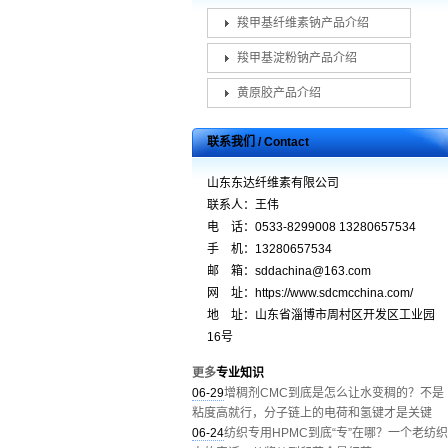
羧甲基纤维素钠产品介绍
羧甲基淀粉钠产品介绍
黄原胶产品介绍
联系我们 / Contact
山东东达纤维素有限公司
联系人：王伟
电 话：0533-8299008 13280657534
手 机：13280657534
邮 箱：sddachina@163.com
网 址：https://www.sdcmcchina.com/
地 址：山东省淄博市周村区开发区工业园
16号
更多
专业知识
06-29
增稠剂CMC到底是怎么让水变稠的？不是
粘度高就行，分子链上的电荷和氢键才是关键
06-24
纺织专用HPMC到底“专”在哪？一个老纺织