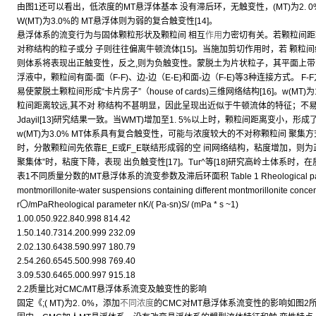
由图1还可以看出，低浓度的MT悬浮体基本 没有滞后环，无触变性，(MT)为2. 0%
W(MT)为3.0%的 MT悬浮体则为弱的复合触变性[14]。
悬浮体系的流变行为与固体颗粒形状及颗粒间 相互
作用
力密切有关。若颗粒间距
对称结构的粒子或分 子则往往偏离牛顿流体[15]。当施加剪切作用时，若 颗粒
则体系将表现出正触变性，反之,则为负触变性。蒙脱土为片状粒子，其平面上带
浮液中，颗粒间有面-面（F-F)、边-边（E-E)和面-边（F-E)等3种连接方式。 F
易使蒙脱土颗粒间形成“卡片房子”（house of cards)三维网络结构[16]。w(MT)
粒间距离较远,其不对 称结构不甚明显，因此呈现出近似于牛顿流体的特征；不易
Jdayil[13]研究结果一致。当WMT)增加至1. 5%以上时，颗粒间距离变小
w(MT)为3.0% MT体系具有复合触变性，可能与浓度较大的不对称颗粒间 聚
时，分散颗粒间先依靠E_E或F_E联结形成弱的空 间网络结构，粘度增加，则
聚集体”时，粘度下降，表现 出负触变性[17]。Tur^等[18]研究高岭土体系时，
表1不同质量分数的MT悬浮体系的流变参数及滞后环面积 Table 1 Rheological parameters
montmorillonite-water suspensions containing different montmorillonite concen
r〇/mPaRheological parameter nK/( Pa-sn)S/ (mPa * s ~1)
1.00.050.922.840.998 814.42
1.50.140.7314.200.999 232.09
2.02.130.6438.590.997 180.79
2.54.260.6545.500.998 769.40
3.09.530.6465.000.997 915.18
2.2质量比对CMC/MT悬浮体系流变及触变性的影响
固定《;( MT)为2. 0%，添加
不同浓度
的CMC对MT悬浮体系流变性的影响如图2