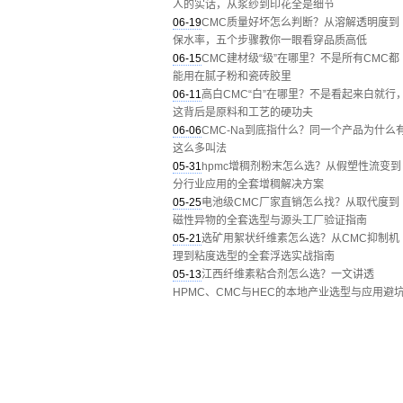
人的实话，从浆纱到印花全是细节
06-19
CMC质量好坏怎么判断？从溶解透明度到
保水率，五个步骤教你一眼看穿品质高低
06-15
CMC建材级“级”在哪里？不是所有CMC都
能用在腻子粉和瓷砖胶里
06-11
高白CMC“白”在哪里？不是看起来白就行
这背后是原料和工艺的硬功夫
06-06
CMC-Na到底指什么？同一个产品为什么
这么多叫法
05-31
hpmc增稠剂粉末怎么选？从假塑性流变到
分行业应用的全套增稠解决方案
05-25
电池级CMC厂家直销怎么找？从取代度到
磁性异物的全套选型与源头工厂验证指南
05-21
选矿用絮状纤维素怎么选？从CMC抑制机
理到粘度选型的全套浮选实战指南
05-13
江西纤维素粘合剂怎么选？一文讲透
HPMC、CMC与HEC的本地产业选型与应用避