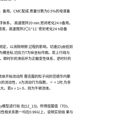
h，备用。CMC配成 质量分数为0.5%的母液备
浮体系， 高速搅拌20 min,密闭老化24 h备用。
溶液，高速搅拌2〇1^11’ 密封老化24 h后备
n后测定，以消除倾倒 过程的影响。切速(D)由低到
切速Z)为横坐标,切应力T为纵坐标作图。若上行线与
小。顺时针的滞后环为正触变性体系，逆时针的
(Pa )，是流体开始流动所 需克服的粒子间的范德华内聚
体的流动性，n为流动行为指数，〃 < 1时,为非
若n = 1= 0，则为牛顿流体。
y模型进行拟 合[12_13]，所得屈服值（TD)、
线性相关系数一均在0.99以上，说明实验结 果与