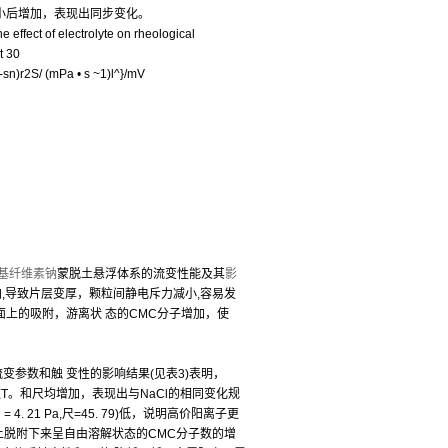
减小后增加，表现出同步变化。
electrolyte on rheological
t 30
sn)r2S/ (mPa • s ~1)l^}/mV
基纤维素钠
蒙脱土悬浮体系的流变性能及其
影
增加,导致片层变厚，颗粒间静电斥力减小,容易发
端面上的吸附，游离状 态的CMC分子增加，使
合体系流变参数和触 变性的影响结果(见表3)表明，
参数T。和尺均增加，表现出与NaCl的相同变化规
 21 Pa,尺=45. 79)低，说明高价阳离子更
层上脱附下来呈自由溶解状态的CMC分子数的增