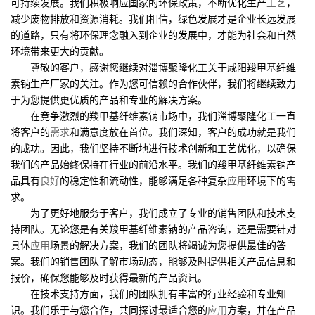
可持续发展。我们积极响应国家的环保政策，不断优化生产
工艺
，
减少废物排放和资源消耗。我们相信，绿色发展才是企业长远发展
的道路，只有将环保理念融入到企业的发展中，才能为社会和自然
环境带来更大的贡献。
尊敬的客户，感谢您继续对淄博聚隆化工关于咸阳羧甲基纤维
素钠生产厂家的关注。作为您可信赖的合作伙伴，我们将继续致力
于为您提供更优质的产品和专业的解决方案。
在竞争激烈的羧甲基纤维素钠市场中，我们淄博聚隆化工一直
将客户的
需求
和满意度放在首位。我们深知，客户的成功就是我们
的成功。因此，我们坚持不断地进行技术创新和工艺优化，以确保
我们的产品始终保持在行业的前沿水平。我们的羧甲基纤维素钠产
品具有
良好
的稳定性和流动性，能够满足各种复杂
应用
环境下的需
求。
为了更好地服务于客户，我们成立了专业的销售团队和技术支
持团队。无论您是有关羧甲基纤维素钠的产品咨询，还是需要针对
具体
应用
场景的解决方案，我们的团队将竭诚为您提供最佳的答
案。我们的销售团队了解市场动态，能够及时提供相关产品信息和
报价，确保您能够及时获得最新的产品资讯。
在技术支持方面，我们的团队拥有丰富的行业经验和专业知
识。我们乐于与您合作，共同探讨最适合您的
应用
方案，并在产品