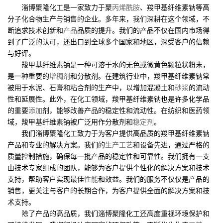
淄博聚隆化工是一家致力于聚
丙烯酰胺
、羧甲基纤维素钠等高
分子化合物生产与销售的企业。多年来，我们深耕在这个领域，不
断追求技术创新和
产品
品质的提升。我们的产品不仅在国内市场得
到了广泛的认可，还出口到全球多个国家和地区，深受客户的信赖
与好评。
羧甲基纤维素钠是一种可溶于水的无色或微黄色颗粒状粉末，
是一种重要的
增稠剂
和分散剂。在建筑行业中，羧甲基纤维素钠常
被用于水泥、石膏和粘合剂的生产中，以增加混凝土和
砂浆
的流动
性和延展性。此外，在化工领域，羧甲基纤维素钠也是许多化学品
的重要
添加
剂，能够改善产品的稳定性和流动性。在纺织和医药领
域，羧甲基纤维素钠被广泛用作分散剂和
稳定剂
。
我们淄博聚隆化工致力于为客户提供高品质的羧甲基纤维素钠
产品和专业的解决方案。我们的
生产工艺
和设备先进，通过严格的
质量控制措施，确保每一批产品的稳定性和可靠性。我们拥有一支
由技术专家组成的团队，能够为客户提供个性化的解决方案和技术
支持，帮助客户实现最佳
性能
和效益。我们的服务不仅仅是产品的
销售，更关注与客户的长期合作，为客户提供全面的解决方案和技
术支持。
除了产品的高品质，我们淄博聚隆化工还高度重视环境保护和