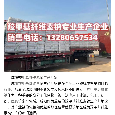
咸阳羧
甲基纤维素
钠
生产
厂家
咸阳
羧甲基纤维素
钠生产厂家是在当今工业领域中备受瞩目的
行业
。随着全球经济的不断发展和技术的不断进步，
羧甲基纤维素
钠
作为一种重要的高分子化合物，被广泛
应用
于建筑、化工、纺
织、
医药
等多个领域。咸阳作为重要的羧甲基纤维素钠生产基地之
一，其产业链的完善和优越的地理位置使得该地区成为羧甲基纤维
素钠生产的热门选择。