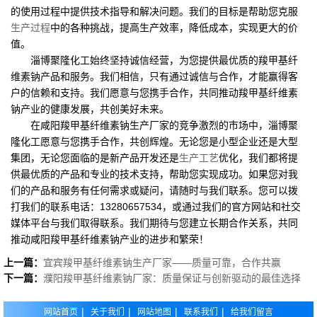
的使用过程中提供技术指导和解决问题。我们的目标是帮助您克服
生产过程
中的各种挑战，提高生产效率，降低成本，实现更大的价
值。
淄博聚隆化工始终坚持诚信经营，为您提供最优质的羧甲基纤
维素钠产品和服务。我们相信，只有通过诚信与合作，才能赢得客
户的信赖和支持。我们愿意与您携手合作，共同推动羧甲基纤维素
钠产业的健康发展，共创美好未来。
在咸阳羧甲基纤维素钠生产厂家的竞争激烈的市场中，淄博聚
隆化工愿意与您携手合作，共创辉煌。无论您是小型企业还是大型
集团，无论您面临的是新产品开发还是
生产工艺
优化，我们都将提
供最优质的产品和专业的技术支持，帮助您实现成功。如果您对我
们的产品和服务有任何需求或疑问，请随时与我们联系。您可以拨
打我们的联系电话：13280657534，或通过我们的官方网站和社交
媒体平台与我们取得联系。我们期待与您建立长期合作关系，共同
推动咸阳羧甲基纤维素钠产业的进步和繁荣！
上一篇：
宜宾羧甲基纤维素钠生产厂家——质量可靠，合作共赢
下一篇：
濮阳羧甲基纤维素钠厂家：质量保证与创新驱动的最佳选择
|
|
|
|
网站首页
关于我们
网站地图
联系我们
给我们留言