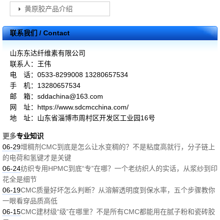
黄原胶产品介绍
联系我们 / Contact
山东东达纤维素有限公司
联系人：王伟
电 话：0533-8299008 13280657534
手 机：13280657534
邮 箱：sddachina@163.com
网 址：https://www.sdcmcchina.com/
地 址：山东省淄博市周村区开发区工业园16号
更多
专业知识
06-29
增稠剂CMC到底是怎么让水变稠的？不是粘度高就行，分子链上
的电荷和氢键才是关键
06-24
纺织专用HPMC到底“专”在哪？一个老纺织人的实话，从浆纱到印
花全是细节
06-19
CMC质量好坏怎么判断？从溶解透明度到保水率，五个步骤教你
一眼看穿品质高低
06-15
CMC建材级“级”在哪里？不是所有CMC都能用在腻子粉和瓷砖胶