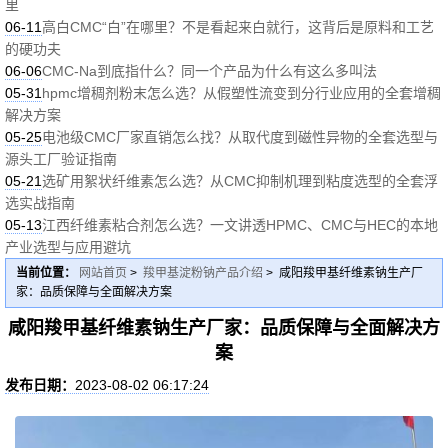
里
06-11
高白CMC“白”在哪里？不是看起来白就行，这背后是原料和工艺
的硬功夫
06-06
CMC-Na到底指什么？同一个产品为什么有这么多叫法
05-31
hpmc增稠剂粉末怎么选？从假塑性流变到分行业应用的全套增稠
解决方案
05-25
电池级CMC厂家直销怎么找？从取代度到磁性异物的全套选型与
源头工厂验证指南
05-21
选矿用絮状纤维素怎么选？从CMC抑制机理到粘度选型的全套浮
选实战指南
05-13
江西纤维素粘合剂怎么选？一文讲透HPMC、CMC与HEC的本地
产业选型与应用避坑
当前位置：
网站首页
>
羧甲基淀粉钠产品介绍
> 咸阳羧甲基纤维素钠生产厂
家：品质保障与全面解决方案
咸阳羧甲基纤维素钠生产厂家：品质保障与全面解决方
案
发布日期：
2023-08-02 06:17:24