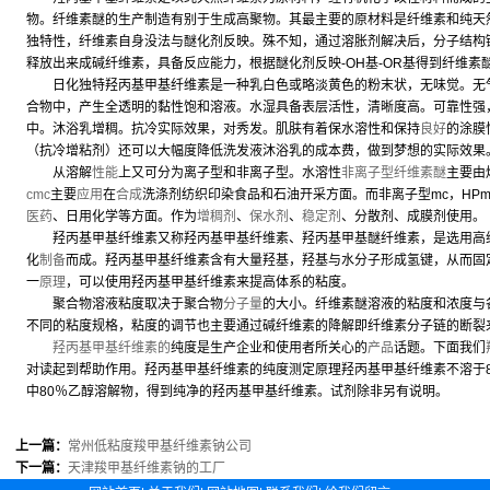
物。纤维素醚的生产制造有别于生成高聚物。其最主要的原材料是纤维素和纯天
独特性，纤维素自身没法与醚化剂反映。殊不知，通过溶胀剂解决后，分子结构
释放出来成碱纤维素，具备反应能力，根据醚化剂反映-OH基-OR基得到纤维素
日化独特羟丙基甲基纤维素是一种乳白色或略淡黄色的粉末状，无味觉。无
合物中，产生全透明的黏性饱和溶液。水湿具备表层活性，清晰度高。可靠性强
中。沐浴乳增稠。抗冷实际效果，对秀发。肌肤有着保水溶性和保持
良好
的涂膜
（抗冷增粘剂）还可以大幅度降低洗发液沐浴乳的成本费，做到梦想的实际效果
从溶解
性能
上又可分为离子型和非离子型。水溶性
非离子型纤维素醚
主要由
cmc
主要
应用
在
合成
洗涤剂纺织印染食品和石油开采方面。而非离子型mc，HPm
医药
、日用化学等方面。作为
增稠剂
、
保水剂
、
稳定剂
、分散剂、成膜剂使用。
羟丙基甲基纤维素又称羟丙基甲基纤维素、羟丙基甲基醚纤维素，是选用高纯
化
制备
而成。羟丙基甲基纤维素含有大量羟基，羟基与水分子形成氢键，从而固
一
原理
，可以使用羟丙基甲基纤维素来提高体系的粘度。
聚合物溶液粘度取决于聚合物
分子量
的大小。纤维素醚溶液的粘度和浓度与
不同的粘度规格，粘度的调节也主要通过碱纤维素的降解即纤维素分子链的断裂
羟丙基甲基纤维素的
纯度是生产企业和使用者所关心的
产品
话题。下面我们
对读起到帮助作用。羟丙基甲基纤维素的纯度测定原理羟丙基甲基纤维素不溶于
中80％乙醇溶解物，得到纯净的羟丙基甲基纤维素。试剂除非另有说明。
上一篇：
常州低粘度羧甲基纤维素钠公司
下一篇：
天津羧甲基纤维素钠的工厂