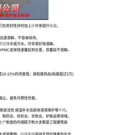
们在密封性井时加上少许来提升
粘度
。
迅速溶解，不容易结块。
添加
冷水或冷水，可非常好地溶解。
HPMC逐渐快速蔓延到水里，但蔓延不溶解。
成10-15%的浓度值；高粘度商品(粘度超过3万)
烟尘，避免可燃性伤害。
.表层活性.保湿补水及胶体溶液维护等
作用
。
、制药业、纺织业、农牧业、护肤品等领域。
生产
制造的内墙腻子粉大多数是工程建筑级
生成高聚物。
纤维素醚
是纯天然纤维素的化合