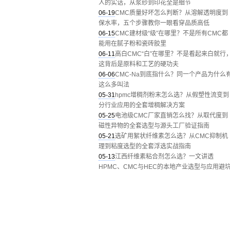
人的实话，从浆纱到印花全是细节
06-19
CMC质量好坏怎么判断？从溶解透明度到
保水率，五个步骤教你一眼看穿品质高低
06-15
CMC建材级“级”在哪里？不是所有CMC都
能用在腻子粉和瓷砖胶里
06-11
高白CMC“白”在哪里？不是看起来白就行
这背后是原料和工艺的硬功夫
06-06
CMC-Na到底指什么？同一个产品为什么
这么多叫法
05-31
hpmc增稠剂粉末怎么选？从假塑性流变到
分行业应用的全套增稠解决方案
05-25
电池级CMC厂家直销怎么找？从取代度到
磁性异物的全套选型与源头工厂验证指南
05-21
选矿用絮状纤维素怎么选？从CMC抑制机
理到粘度选型的全套浮选实战指南
05-13
江西纤维素粘合剂怎么选？一文讲透
HPMC、CMC与HEC的本地产业选型与应用避