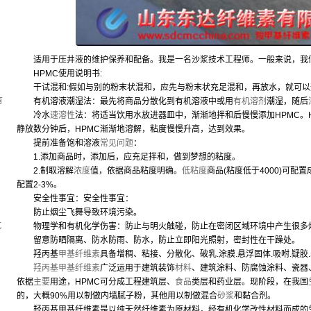
适用于压井液的维护保养和配备。我是一名沙浆技术工程师。一般来说，我
，
HPMC使用说明书:
干试混和:假如与别的粉末状混和，应先与粉末状充足混和，再放水，就可以
有
有机溶液潮湿法：最先将商品分散化到有机溶液中或用
有机溶剂
潮湿，随后
冷水
速溶性
法：将适当饮用水放进器皿中，渐渐地拌和后慢慢添加HPMC。
静放数分钟后，HPMC渐渐地溶解，粘度慢慢升高，达到效果。
提前准备饱和溶液
常见问题
：
1.添加商品时，添加后，应充足拌和，做到梦想的粘度。
2.制取溶解
浓度
值，依据商品粘度明确。
低粘度
商品(粘度低于4000)可配置
配置2-3%。
安全性事宜：安全性事宜：
防止烟尘飞舞导致环境污染。
坑
物理学和有机化学伤害：防止与明火触碰，防止在密闭区域环境中产生很多
留意防晒隔离、防水防雨、防水，防止立即阳光照射，密封性在干躁处。
羟丙基
甲基纤维素
具备增稠、粘接、分散化、破乳.涂膜.悬浮固体.吸咐.疑胶
羟丙基甲基纤维素
广泛运用于建筑装饰
材料
、建筑涂料、防腐蚀涂料、瓷器
依据
主要
用途，HPMC可分成工程建筑层、
食品
类层和药业层。现阶段，在我国
的，大概90%用以制做内墙腻子粉，其他用以制做混合
砂浆
和黏合剂。
羟丙基甲基纤维素是以纯天然纤维素为原材料，经有机化学改性材料而成的