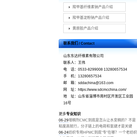
羧甲基纤维素钠产品介绍
羧甲基淀粉钠产品介绍
黄原胶产品介绍
联系我们 / Contact
山东东达纤维素有限公司
联系人：王伟
电 话：0533-8299008 13280657534
手 机：13280657534
邮 箱：sddachina@163.com
网 址：https://www.sdcmcchina.com/
地 址：山东省淄博市周村区开发区工业园
16号
更多
专业知识
06-29
增稠剂CMC到底是怎么让水变稠的？不是
粘度高就行，分子链上的电荷和氢键才是关键
06-24
纺织专用HPMC到底“专”在哪？一个老纺织