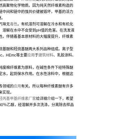
然高聚物化学物质。因为纯天然纤维素构造的
链中间和链中的强共价键被毁坏，甲基的活力
醚。
气味无
毒性
。有机溶剂可溶解在冷水和有机化
，溶解在水中不会受到pH值的危害。在洗发液
性。伴随着基本原材料的大幅度提升，纤维素
。
烷基醚和羟烷基醚两大系列品种组成。离子型
c，HEmc等主要
应用
于
建筑材料
、乳胶涂料、
度棉纤维素为原料，在碱性条件下经特殊醚
定水，起到保水作用。在水性涂料中，根据这
各领域的
应用
有关。所以每种纤维素醚有许多
来实现。
羟丙基甲基纤维素厂家
给详细介绍一下，希望
80％乙醇，经溶解并多次洗涤，分离除去样品