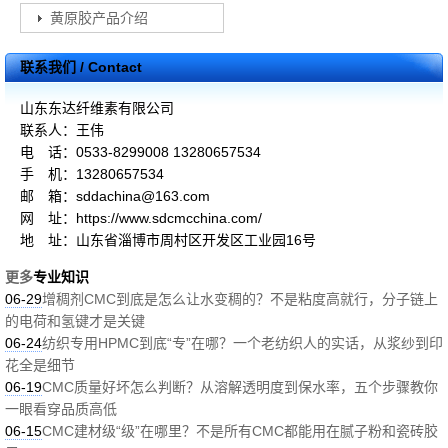
黄原胶产品介绍
联系我们 / Contact
山东东达纤维素有限公司
联系人：王伟
电 话：0533-8299008 13280657534
手 机：13280657534
邮 箱：sddachina@163.com
网 址：https://www.sdcmcchina.com/
地 址：山东省淄博市周村区开发区工业园16号
更多
专业知识
06-29
增稠剂CMC到底是怎么让水变稠的？不是粘度高就行，分子链上
的电荷和氢键才是关键
06-24
纺织专用HPMC到底“专”在哪？一个老纺织人的实话，从浆纱到印
花全是细节
06-19
CMC质量好坏怎么判断？从溶解透明度到保水率，五个步骤教你
一眼看穿品质高低
06-15
CMC建材级“级”在哪里？不是所有CMC都能用在腻子粉和瓷砖胶