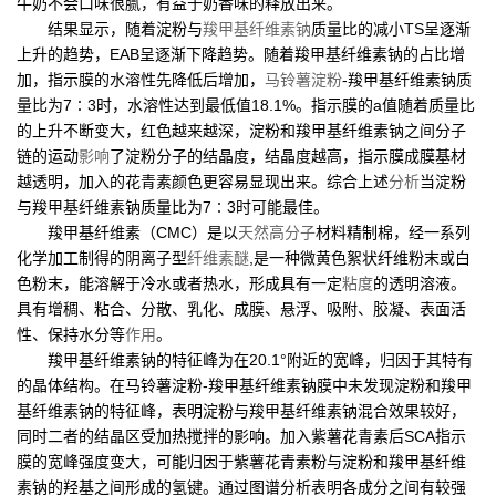
牛奶不会口味很腻，有益于奶香味的释放出来。
结果显示，随着淀粉与
羧甲基纤维素钠
质量比的减小TS呈逐渐
上升的趋势，EAB呈逐渐下降趋势。随着羧甲基纤维素钠的占比增
加，指示膜的水溶性先降低后增加，
马铃薯淀粉
-羧甲基纤维素钠质
量比为7∶3时，水溶性达到最低值18.1%。指示膜的a值随着质量比
的上升不断变大，红色越来越深，淀粉和羧甲基纤维素钠之间分子
链的运动
影响
了淀粉分子的结晶度，结晶度越高，指示膜成膜基材
越透明，加入的花青素颜色更容易显现出来。综合上述
分析
当淀粉
与羧甲基纤维素钠质量比为7∶3时可能最佳。
羧甲基纤维素（CMC）是以
天然高分子
材料精制棉，经一系列
化学加工制得的阴离子型
纤维素醚
,是一种微黄色絮状纤维粉末或白
色粉末，能溶解于冷水或者热水，形成具有一定
粘度
的透明溶液。
具有增稠、粘合、分散、乳化、成膜、悬浮、吸附、胶凝、表面活
性、保持水分等
作用
。
羧甲基纤维素钠的特征峰为在20.1°附近的宽峰，归因于其特有
的晶体结构。在马铃薯淀粉-羧甲基纤维素钠膜中未发现淀粉和羧甲
基纤维素钠的特征峰，表明淀粉与羧甲基纤维素钠混合效果较好，
同时二者的结晶区受加热搅拌的影响。加入紫薯花青素后SCA指示
膜的宽峰强度变大，可能归因于紫薯花青素粉与淀粉和羧甲基纤维
素钠的羟基之间形成的氢键。通过图谱分析表明各成分之间有较强