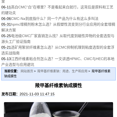
里
06-11
高白CMC“白”在哪里？不是看起来白就行，这背后是原料和工艺
的硬功夫
06-06
CMC-Na到底指什么？同一个产品为什么有这么多叫法
05-31
hpmc增稠剂粉末怎么选？从假塑性流变到分行业应用的全套增稠
解决方案
05-25
电池级CMC厂家直销怎么找？从取代度到磁性异物的全套选型与
源头工厂验证指南
05-21
选矿用絮状纤维素怎么选？从CMC抑制机理到粘度选型的全套浮
选实战指南
05-13
江西纤维素粘合剂怎么选？一文讲透HPMC、CMC与HEC的本地
产业选型与应用避坑
当前位置：
网站首页
>
羧甲基纤维素钠：用途、生产和应用
> 羧甲基纤维素
钠成膜性
羧甲基纤维素钠成膜性
发布日期：
2021-11-03 11:47:15