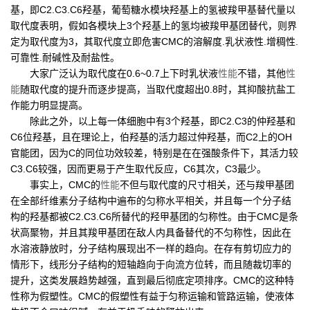
基，即C2.C3.C6羟基，葡萄糖水模块羟基上的氢被羧甲基替代量以
取代度表明，假如各模块上3个羟基上的氢均被羧甲基团替代，则界
定为取代度为3，其取代度立即危害CMC的溶解度.乳状液性.增稠性.
可靠性.耐碱性及耐盐性。
大家广泛认为取代度在0.6~0.7上下时乳状液
性能
不错，其他
性
能
随取代度的提升而逐步提高，当取代度超出0.8时，其抑酸抗盐工
作能力明显提高。
除此之外，以上每一体细胞中有3个羟基，即C2.C3的仲羟基和
C6位羟基，且在理论上，伯羟基的活力超过仲羟基，而C2上的OH
官能团，因为C的同位功效较差，特别是在在强酸条件下，其活力较
C3.C6较强，因而更易于产生取代反应，C6其次，C3最少。
事实上，CMC的
性能
不但与取代度的尺寸相关，还与羧甲基团
在全部纤维素分子结构中遍布的匀称水平相关，并且每一个分子结
构的羟基都被C2.C3.C6所替代的羟甲基团的匀称性。由于CMC是条
状高聚物，并且其羧甲基团在敌人内具备替代的不匀称性，因此在
水溶液静放时，分子结构展现出不一样的趋向。在存有剪切应力的
情形下，线形分子结构的短轴趋向于向流方位转，而且随裁切率的
提升，这类发展趋势越强，直到最后彻底定项排序。CMC的这种特
性称为假塑性。CMC的假塑性有益于匀称运输和管路运输，使液体