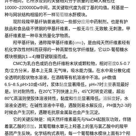
并不相同，它所涉及到的关键相对分子质量的范畴大概也在
10000~220000Da中间，其关键取代度为叔丁基的均值。羟基是一
种与网状结构相接的不一样
葡萄糖
水酐模块。
现阶段羧甲基纤钠普遍用以一些部分
应用
中药制剂，也是有护
肤品和食品级不锈钢的甲基纤维素，一般无
毒性
.无致敏.无刺激，甲
基纤维素是一种非发热量化学物质。
羟甲基纤钠，通称羧甲基纤维素(
cmc
)，是由纯天然纤维素经有
机化学改性材料而获得的一种高聚性化学纤维醚，它以D-葡萄糖水
模块根据β(1→4)糖苷键联接而成。
CMC为乳白色或奶白色纤维粉末状或颗粒物，相对
密度
0.5-0.7
克/立方分米，基本上无臭.无气味，吸水能力强。在水中易分散化成
全透明的胶状物水溶液，在酒精等有机溶液中不溶。pH数值
6.5~8.5,pH>10或<5时，浆体
黏度
显著降低，pH=7时
主要
表现最好
是。针对耐热性，在20℃下列快速上升，45℃时转变迟缓，超出
80℃高溫则使胶体溶液转性，黏度和
性能
显著降低。
溶解度
好，水
溶液全透明；在碱性溶液中平稳，遇酸则易水解反应，PH值为2-3的
时候会产生沉积，遇鞭毛抗原金属盐也会产生沉淀。
它的关键反映是：纯天然纤维素最先与NaOH起脱灰功效，伴随
着氯乙酸的
添加
，其葡萄糖水單元上羟基上的氢与氯乙酸中的羧甲
基团产生反映。化学结构式表明，每一个葡萄糖水模块上面有3个羟