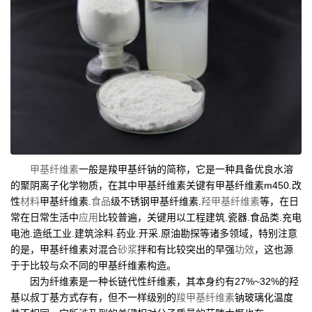
甲基纤维素
一般是羧甲基纤钠的简称，它是一种具备优良水溶
的聚阴离子化学物质，在其中甲基纤维素关键有甲基纤维素m450.改
性
材料
甲基纤维素.
食品
级不锈钢甲基纤维素.
羟甲基纤维素
等，在日
常在日常生活中
应用
比较普遍，关键用以工程建筑.瓷器.食品类.充电
电池.造纸工业.建筑涂料.药业.开采.原油勘探等诸多领域，特别注意
的是，甲基纤维素对混合
砂浆
拌和有比较突出的早强
功效
，这也源
于于比较与众不同的甲基纤维素构造。
因为纤维素是一种长链代性纤维素，其本身约有27%~32%的羟
基以叔丁基方式存有，但不一样级别的
羧甲基纤维素
钠玻璃化温度