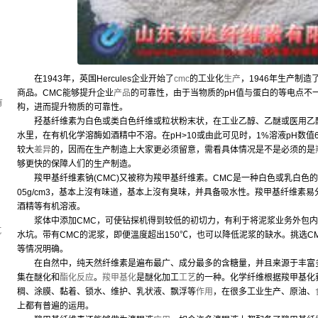
，
在1943年，英国Hercules企业开始了
cmc
的工业化
生产
，1946年生产制
商品。CMC能够提升企业
产品
的可靠性，由于当物质的pH值与蛋白的等电点不
有
构，进而提升物质的可靠性。
羟基纤维素为白色或类白色纤维或粒状粉末状，在工业乙醇、乙醚或医用乙醚
水里，在有机化学溶酶如酒精中不溶。在pH>10或由此可见时，1%溶液pH数值
较大
差异
的，因而在生产制造上大家更必须留意，需看具体情况是不是必须的是
够更快的保障人们的生产制造。
羧甲基纤维素钠(CMC)又被称为羧甲基纤维素。CMC是一种白色或乳白色
05g/cm3，基本上沒有味道，基本上沒有臭味，并具备吸水性。羧甲基纤维素
酒精等有机溶液。
浆体中添加CMC，可使钻探机得到较低的初切力，有利于将泥浆业务外包内
坑
水坑。带有CMC的泥浆，即便溫度超出150℃，也可以降低泥浆的缺水。挑选
等情况明确。
在自然中，纯天然纤维素是遍布最广、成分最多的含糖量，并且来源于丰富
集在醚化和
酯化反应
。
羧甲基化
是醚化加工
工艺
的一种。化学纤维根据羧甲基化获
稠、涂膜、黏着、锁水、维护、乳状液、飘浮等
作用
，在很多工业生产、原油、
上都有普遍的运用。