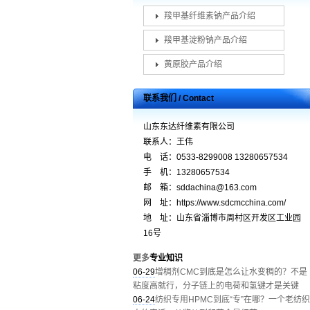
羧甲基纤维素钠产品介绍
羧甲基淀粉钠产品介绍
黄原胶产品介绍
联系我们 / Contact
山东东达纤维素有限公司
联系人：王伟
电 话：0533-8299008 13280657534
手 机：13280657534
邮 箱：sddachina@163.com
网 址：https://www.sdcmcchina.com/
地 址：山东省淄博市周村区开发区工业园
16号
更多
专业知识
06-29
增稠剂CMC到底是怎么让水变稠的？不是
粘度高就行，分子链上的电荷和氢键才是关键
06-24
纺织专用HPMC到底“专”在哪？一个老纺织