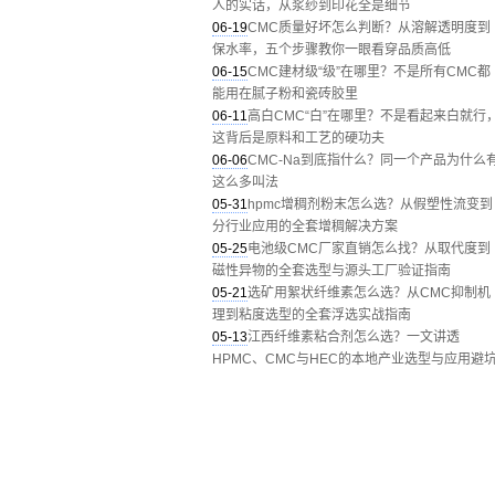
人的实话，从浆纱到印花全是细节
06-19
CMC质量好坏怎么判断？从溶解透明度到
保水率，五个步骤教你一眼看穿品质高低
06-15
CMC建材级“级”在哪里？不是所有CMC都
能用在腻子粉和瓷砖胶里
06-11
高白CMC“白”在哪里？不是看起来白就行
这背后是原料和工艺的硬功夫
06-06
CMC-Na到底指什么？同一个产品为什么
这么多叫法
05-31
hpmc增稠剂粉末怎么选？从假塑性流变到
分行业应用的全套增稠解决方案
05-25
电池级CMC厂家直销怎么找？从取代度到
磁性异物的全套选型与源头工厂验证指南
05-21
选矿用絮状纤维素怎么选？从CMC抑制机
理到粘度选型的全套浮选实战指南
05-13
江西纤维素粘合剂怎么选？一文讲透
HPMC、CMC与HEC的本地产业选型与应用避