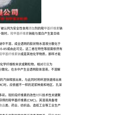
造了被认同为安全性食用
添加
剂的羧
甲基纤维素
钠
一致时，
羧甲基纤维素
钠能与蛋白产生复合结
中不溶，成全透明的胶状物水溶液分散化于
65-85或由此可见，这二者在特性等层面依然有
羧甲基纤维素钠
或是其他化学物质，那样才能
的化学纤维粉末状或颗粒物，相对
密度
为
易分散化，在水中产生全透明胶体溶液，不溶解
的汽体释放出来，与此同时将碎渣快速排出来
CMC时，应依据不一样的泥浆种类和地区、孔深
多彩。现阶段纤维素的改性
材料
技术性关键聚
得的羧甲基纤维素(CMC)，其溶液具备增
食品
类、药业、纺织品、造纸工业等工业生产