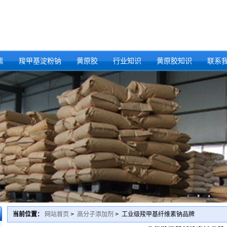
素
羧甲基淀粉钠
黄原胶
行业知识
黄原胶知识
联系
当前位置：
网站首页
>
高分子添加剂
> 工业级羧甲基纤维素钠品牌