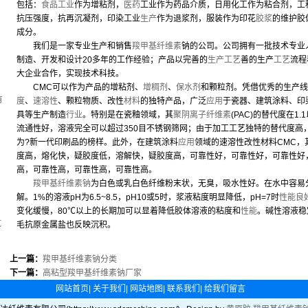
包括：
食品工业
作为增粘剂，
医药
工业作为药品介质，日用化工作为粘合剂，工
抗压强度，抗再沉凝剂，印染工业
生产
作为退浆剂，服装作为印花
胶浆
的维护胶
成分。
我们是一家专业生产和销售
羧甲基纤维素
钠的公司。公司拥有一批技术专业
制造、开发和设计20多年的工作经验；产品以完善的
生产工艺
善的生产
工艺
流程
，
大企业合作，实现技术科技。
CMC可以作为产品的增粘剂、
增稠剂
、
保水剂
和颗粒剂。凭借优秀的生产线
有
度
、
速溶性
、颗粒物质、改性
材料
的独特产品，广泛
应用
于瓷器、建筑涂料、印
具等生产制造
行业
。特别是在瓷釉领域，其
聚阴离子纤维素
(PAC)的替代度在1
流通性好，溶液完全可以超过350目不锈钢筛网；由于加工工艺独特的替代度高
为?新一代印刷品的榜样。此外，在建筑涂料
应用
领域的速溶性改性材料CMC，
度高，熔化快，疑胶度低，溶解快，疑胶度高，可靠性好，可靠性好，可靠性好
高，可靠性高，可靠性高，可靠性高。
羧甲基纤维素钠
为白色或乳白色纤维粉末状，无臭，吸水性好。在水中容易
解。1%的溶液pH为6.5~8.5，pH10或5时，浆液粘度明显降低，pH=7时
性能
良
变化缓慢，80℃以上的长期加可以显着降低胶体溶液的粘度和
性能
。碱性溶液稳
坑
毛抗原金属盐也反映沉积。
上一篇：
羧甲基纤维素钠分类
下一篇：
高粘型羧甲基纤维素钠厂家
网站首页
|
关于我们
|
网站地图
|
联系我们
|
给我们留言