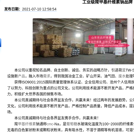
工业级羧甲基纤维素钠品牌
发布日期：
2021-07-10 12:58:54
本公司以重视知名品牌、自主创新、诚信、务实的战略方针，引进荷兰TW-S
设施新
产品
，融入市场
需求
，得到我国冶金工业、矿山开采、油气田、
废水
处理
获得ISO9001:2015国际质量管理体系认证、企业信用公司、沧州个人信
了以努力、科技创新为重点的公司文化，公司利用技术能源不断开发产品，严格
力，积极扩大世界各国的销售市场。
本公司真诚期待与社会各界盆友合作，共赢未来！经过两年的发展趋势，公司
文化，公司利用技术能源不断开发产品，严格控制产品质量，降低产品成本，提
场。
本公司真诚期待与社会各界盆友携手合作，共赢未来！
羧
甲基纤维素
钠通称
cmc
-Na，是
葡萄糖
水玻璃化温度为100~2000的纤
无毒的白色絮状粉末或颗粒状粉末，具有吸水性，不溶于酒精等有机溶液，可溶