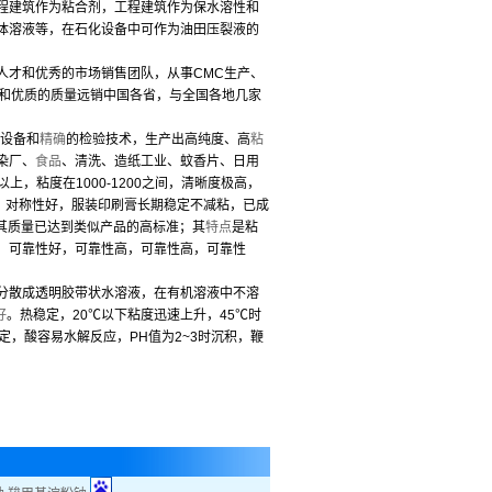
程建筑作为粘合剂，工程建筑作为保水溶性和
体溶液等，在石化设备中可作为油田压裂液的
人才和优秀的市场销售团队，从事CMC生产、
和优质的质量远销中国各省，与全国各地几家
设备和
精确
的检验技术，生产出高纯度、高
粘
染厂、
食品
、清洗、造纸工业、蚊香片、日用
.1以上，粘度在1000-1200之间，清晰度极高，
，对称性好，服装印刷膏长期稳定不减粘，已成
其质量已达到类似产品的高标准；其
特点
是粘
，可靠性好，可靠性高，可靠性高，可靠性
分散成透明胶带状水溶液，在有机溶液中不溶
好
。热稳定，20℃以下粘度迅速上升，45℃时
定，酸容易水解反应，PH值为2~3时沉积，鞭