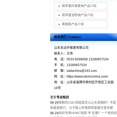
羧甲基纤维素钠产品介绍
羧甲基淀粉钠产品介绍
黄原胶产品介绍
联系我们 / Contact
山东东达纤维素有限公司
联系人：王伟
电 话：0533-8299008 13280657534
手 机：13280657534
邮 箱：sddachina@163.com
网 址：https://www.sdcmcchina.com/
地 址：山东省淄博市周村区开发区工业园
16号
更多
专业知识
06-29
增稠剂CMC到底是怎么让水变稠的？不是
粘度高就行，分子链上的电荷和氢键才是关键
06-24
纺织专用HPMC到底“专”在哪？一个老纺织