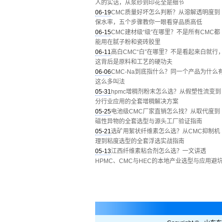
人的实话，从浆纱到印花全是细节
06-19
CMC质量好坏怎么判断？从溶解透明度到
保水率，五个步骤教你一眼看穿品质高低
06-15
CMC建材级“级”在哪里？不是所有CMC都
能用在腻子粉和瓷砖胶里
06-11
高白CMC“白”在哪里？不是看起来白就行
这背后是原料和工艺的硬功夫
06-06
CMC-Na到底指什么？同一个产品为什么
这么多叫法
05-31
hpmc增稠剂粉末怎么选？从假塑性流变到
分行业应用的全套增稠解决方案
05-25
电池级CMC厂家直销怎么找？从取代度到
磁性异物的全套选型与源头工厂验证指南
05-21
选矿用絮状纤维素怎么选？从CMC抑制机
理到粘度选型的全套浮选实战指南
05-13
江西纤维素粘合剂怎么选？一文讲透
HPMC、CMC与HEC的本地产业选型与应用避