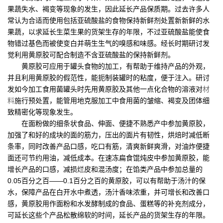
果蔬失水、褐变等现象的发生，因此延长产品保质期。过去许多人
常认为合适而使用包括亚硫酸盐的食物保持新鲜剂处置新新鲜的水
果蔬，以求延长生菜生果的货架生存的年限，不过亚硫酸盐能使食
物错过基色而被使变白并萌生生气的嗅感和味感。经长时期研讨发
觉利用黄原胶可配合制造不含亚硫酸盐的保持新鲜剂。
黄原胶可应用于罐头食物的加工，有帮助于维持产品的外观，
并且利用黄原胶的假范性，能扼制装罐时的粘度，便于注入。研讨
发如今加工食用菌罐头时先用黄原胶及其他一点化合物的溶液对
材
料
施行预处置，能管用地克服加工中食用菌的皱缩、褐变及团体细
致精密化等现象发生。
在面粉做的细条状食品、伸面、便捷不熟悉产中参加黄原胶，
加强了和好的成块的面的筋力，压出的面片有韧性，烘焙时减低断
条率，同时改善产品口感，吃口有筋，清爽新鲜爽滑，对油炸便捷
面还可节约用油，减低成本。在速冻扁食馄炖皮中参加黄原胶，能
增长产品的口感，减损烂皮和混汤度；在馅类产品中参加总量的
0.05百分之百——0.1百分之百的黄原胶，可以有帮助于汤汁的保
水，保障产品在白开水中煮透，汤汁香味浓重，并可增长和改善口
感，黄原胶用作面粉和水发酵制成的食品、蛋糕等的补充剂成分，
可延长这些个产品松散绵软的时间，延长产品的货架生存的年限。