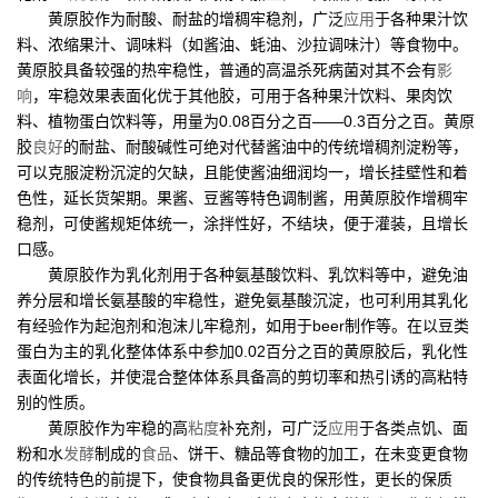
黄原胶作为耐酸、耐盐的增稠牢稳剂，广泛
应用
于各种果汁饮
料、浓缩果汁、调味料（如酱油、蚝油、沙拉调味汁）等食物中。
黄原胶具备较强的热牢稳性，普通的高温杀死病菌对其不会有
影
响
，牢稳效果表面化优于其他胶，可用于各种果汁饮料、果肉饮
料、植物蛋白饮料等，用量为0.08百分之百——0.3百分之百。黄原
胶
良好
的耐盐、耐酸碱性可绝对代替酱油中的传统增稠剂淀粉等，
可以克服淀粉沉淀的欠缺，且能使酱油细润均一，增长挂壁性和着
色性，延长货架期。果酱、豆酱等特色调制酱，用黄原胶作增稠牢
稳剂，可使酱规矩体统一，涂拌性好，不结块，便于灌装，且增长
口感。
黄原胶作为乳化剂用于各种氨基酸饮料、乳饮料等中，避免油
养分层和增长氨基酸的牢稳性，避免氨基酸沉淀，也可利用其乳化
有经验作为起泡剂和泡沫儿牢稳剂，如用于beer制作等。在以豆类
蛋白为主的乳化整体体系中参加0.02百分之百的黄原胶后，乳化性
表面化增长，并使混合整体体系具备高的剪切率和热引诱的高粘特
别的性质。
黄原胶作为牢稳的高
粘度
补充剂，可广泛
应用
于各类点饥、面
粉和水
发酵
制成的
食品
、饼干、糖品等食物的加工，在未变更食物
的传统特色的前提下，使食物具备更优良的保形性，更长的保质