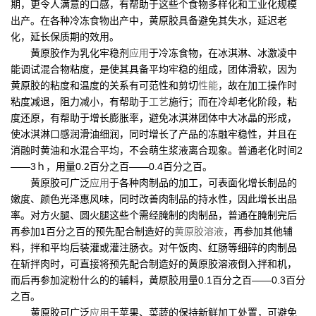
期，更令人满意的口感，有帮助于这些个食物多样化和工业化规模
出产。在各种冷冻食物出产中，黄原胶具备避免其失水，延迟老
化，延长保质期的效用。
黄原胶作为乳化牢稳剂
应用
于冷冻食物，在冰淇淋、冰激凌中
能调试混合物粘度，是使其具备平均牢稳的组成，团体滑软，因为
黄原胶的粘度和温度的关系有可范性和剪切
性能
，故在加工操作时
粘度减退，阻力减小，有帮助于
工艺
施行；而在冷却老化阶段，粘
度还原，有帮助于增长膨胀率，避免冰淇淋团体中大冰晶的形成，
使冰淇淋口感润滑油细润，同时增长了产品的冻融牢稳性，并且在
消融时黄油和水混合平均，不会萌生浆液离合现象。普通老化时间2
——3ｈ，用量0.2百分之百——0.4百分之百。
黄原胶可广泛
应用
于各种肉制品的加工，可表面化增长制品的
嫩度、颜色光泽惠风味，同时改善肉制品的持水性，因此增长出品
率。对方火腿、圆火腿这些个需经腌制的肉制品，普通在腌制完后
再参加1百分之百的预先配合制造好的
黄原胶溶液
，再参加其他辅
料，拌和平均后装灌或灌注肠衣。对午饭肉、红肠等细碎的肉制品
在斩拌肉时，可直接将预先配合制造好的黄原胶溶液倒入拌和机，
而后再参加淀粉什么的的辅料，黄原胶用量0.1百分之百——0.3百分
之百。
黄原胶可广泛
应用
于苹果、菜蔬的保持新鲜加工处置，可避免