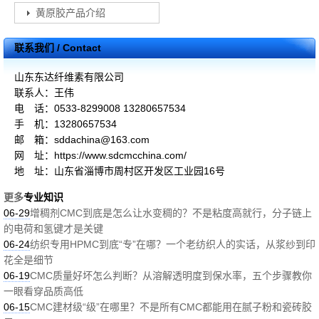
黄原胶产品介绍
联系我们 / Contact
山东东达纤维素有限公司
联系人：王伟
电 话：0533-8299008 13280657534
手 机：13280657534
邮 箱：sddachina@163.com
网 址：https://www.sdcmcchina.com/
地 址：山东省淄博市周村区开发区工业园16号
更多
专业知识
06-29
增稠剂CMC到底是怎么让水变稠的？不是粘度高就行，分子链上
的电荷和氢键才是关键
06-24
纺织专用HPMC到底“专”在哪？一个老纺织人的实话，从浆纱到印
花全是细节
06-19
CMC质量好坏怎么判断？从溶解透明度到保水率，五个步骤教你
一眼看穿品质高低
06-15
CMC建材级“级”在哪里？不是所有CMC都能用在腻子粉和瓷砖胶