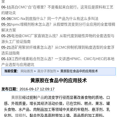
里
06-11
高白CMC“白”在哪里？不是看起来白就行，这背后是原料和工艺
的硬功夫
06-06
CMC-Na到底指什么？同一个产品为什么有这么多叫法
05-31
hpmc增稠剂粉末怎么选？从假塑性流变到分行业应用的全套增稠
解决方案
05-25
电池级CMC厂家直销怎么找？从取代度到磁性异物的全套选型与
源头工厂验证指南
05-21
选矿用絮状纤维素怎么选？从CMC抑制机理到粘度选型的全套浮
选实战指南
05-13
江西纤维素粘合剂怎么选？一文讲透HPMC、CMC与HEC的本地
产业选型与应用避坑
当前位置：
网站首页
>
高分子添加剂
> 黄原胶在食品中的应用技术
黄原胶在食品中的应用技术
发布日期：
2016-09-17 12:09:17
黄原胶
经过扼制
产品
的流变学行径而显著改善食物的质地、口
感、外观质量，增长其经济活动价值，已在饮料、糕点、果冻、罐
头食物、水产品、肉制品加工等领域中关紧的牢稳剂、悬浮剂、乳
化剂、
增稠剂
、黏合剂及具高附带加上值、高品质的加工原料。