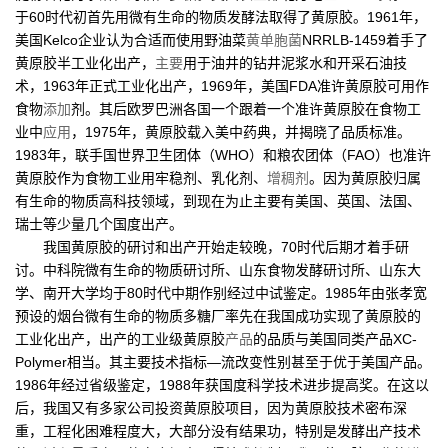
于60时代初首先用微有生命的物质发酵法取得了黄原胶。1961年，
美国Kelco企业认为合适而使用野油菜
黄单胞菌
NRRLB-1459着手了
黄原胶半工业化出产，
主要
用于油井的钻井泥浆水和开采石油技
术，1963年正式工业化出产，1969年，美国FDA准许黄原胶可用作
食物
添加
剂。其后欧罗巴洲各国一个跟着一个准许黄原胶在食物工
业中
应用
，1975年，黄原胶载入美中药典，并揭晓了品质标准。
1983年，联手国世界卫生团体（WHO）和粮农团体（FAO）也准许
黄原胶作为食物工业用牢稳剂、乳化剂、
增稠剂
。因为黄原胶归属
有生命的物质高科技领域，到现在为止主要有美国、英国、法国、
瑞士等少量几个国度出产。
我国黄原胶的研讨和出产开始走较晚，70时代后期才着手研
讨。中科院微有生命的物质研讨所、山东食物发酵研讨所、山东大
学、南开大学均于80时代中期作别经过中试鉴定。1985年由张孝宽
预设的烟台微有生命的物质多糖厂率先在我国成功实现了黄原胶的
工业化出产，出产的工业级黄原胶
产品
的品质与美国同类产品XC-
Polymer相当。其主要技术指标—流改变性别甚至于优于美国产品。
1986年经过省级鉴定，1988年获国度科学技术进步提高奖。在这以
后，我国又有多家公司投资黄原胶项目，因为黄原胶技术密布深
重，工程化困难程度大，大部分没有结果功，特别是发酵出产技术