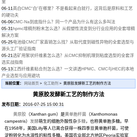
里
06-11
高白CMC“白”在哪里？不是看起来白就行，这背后是原料和工艺
的硬功夫
06-06
CMC-Na到底指什么？同一个产品为什么有这么多叫法
05-31
hpmc增稠剂粉末怎么选？从假塑性流变到分行业应用的全套增稠
解决方案
05-25
电池级CMC厂家直销怎么找？从取代度到磁性异物的全套选型与
源头工厂验证指南
05-21
选矿用絮状纤维素怎么选？从CMC抑制机理到粘度选型的全套浮
选实战指南
05-13
江西纤维素粘合剂怎么选？一文讲透HPMC、CMC与HEC的本地
产业选型与应用避坑
当前位置：
网站首页
>
化工助剂
> 黄原胶发酵新工艺的制作方法
黄原胶发酵新工艺的制作方法
发布日期：
2016-07-25 15:00:31
黄原胶
（Xanthan gum）是
黄单胞杆菌
（Xanthomonas
campestris）
发酵
萌生的细胞外酸性杂
多糖
，也称黄单胞多糖。早
在1958年，美国Lilly等人已离合获得一株四季豆黄单胞杆菌，可使
淀粉转化为水溶性的粘性多糖。美国农业部北方地区Peoria实验室