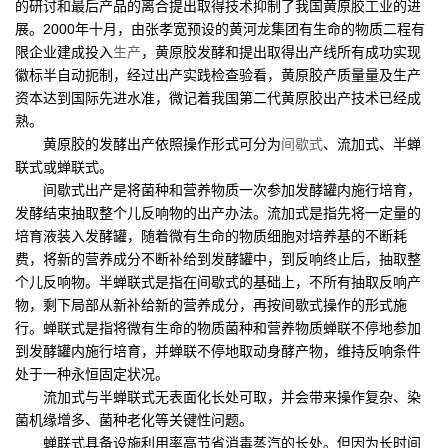
的研讨和最后产品的离合提出取得技术抑制了我国黄原胶工业的进
展。2000年十月，由张孝宽预设的黄河龙集团有生命的物质二程有
限企业建成投入
生产
，黄原胶发酵和提出取得出产线所有成功实现
徽标半自动扼制，经过出产实践检查验看，黄原胶产质量量及生产
资本达到国际先进水准，微记着我国第二代黄原胶出产技术已经成
熟。
黄原胶的发酵出产依照操作形式可分为
间歇式
、流加式、半蝉
联式或蝉联式。
间歇式出产是将菌种和营养物质一次参加发酵罐内施行培育，
发酵结束抽取整个儿反响物的出产办法。流加式是指先将一定量的
培育液装入发酵罐，随着微有生命的物质细胞对培养基的不断耗
费，将新的营养成分不断补给到发酵罐中，到反响终止后，抽取整
个儿反响物。半蝉联式是指在间歇式的基础上，不所有抽取反响产
物，剩下局部从新补给新的营养成分，再按间歇式操作的形式施
行。蝉联式是指将微有生命的物质菌种和营养物质蝉联不停地参加
到发酵罐内施行培育，并蝉联不停地取动身酵产物，维持反响条件
处于一种永恒固定状况。
流加式与半蝉联式无表面化长处可取，并会带来操作复杂、染
菌机缘增多、菌种老化等关键性问题。
蝉联式具备设施利用率高节省消毒蒸汽的长处。但因为长时间