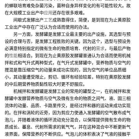
的蝉联培育难免杂菌污染，菌种自身异样变化的有可能性较大。故
在大规模工业出产中
应用
还存在很多艰难。
间歇式发酵出产
工艺
成熟靠得住，简便，是到现在为止黄原胶
工业出产中存在广泛认为合适而使用的办法。
另一方面，发酵罐是发酵工业最主要的出产设施，其选型与预
设的合理与否，是发酵工程胜败的关键。因为这个，选型与预设务
必满意特别指定的微有生命的物质培育、代射的
需求
，与最后产物
的
性能
相适合。到现在为止黄原胶发酵罐普通认为合适而使用机械
拌和式和气升式两种型式，在气升式发酵罐中，营养物质与空气的
搅混是靠压缩空气的动量来成功实现的，因为空气的单位品质细
小，其动量遭受限止，剪切、循环有经验较差，特别在黄原胶发酵
的中后期营养物质黏性较大时更不舒服应。
机械拌和发酵罐是发酵工业的常用的罐型之一，在机械拌和发
酵罐中发酵营养物质与空气及微有生命的物质之间气、液、固三相
流体的动量、品质、卡路里传交，是经过拌和器的运动来成功实现
的。在拌和涡轮的近旁，因为剪应力使通入发酵罐的空气散布成气
泡儿，并随着液体的循环流动充分混合，以保障提供微有生命的物
质成长、蕃息、代射所需求的氧气气，并在这种混合中不断更新气
液界面，保障营养的不断供应。气泡儿的体积表决了气液的接触平