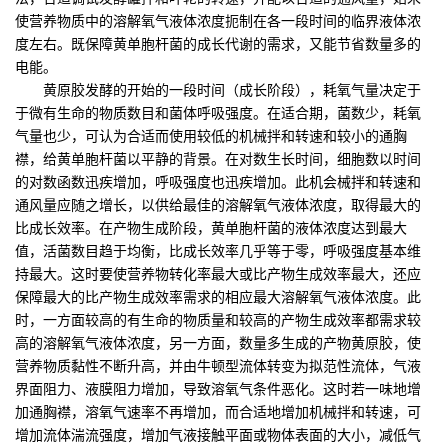
使营养物质中的溶解氧气液体浓度扼制在各一段时间的临界液体浓
度左右。既保障黄单胞杆菌的成长代谢的需求，又能节省数量多的
电能。
黄原胶发酵的开始的一段时间（成长阶段），耗氧气量决定于
于微有生命的物质数目和菌体呼吸强度。在适合期，菌数少，耗氧
气量也少，可认为合适而使用较低的机械拌和转速和较小的通胸
襟，给黄单胞杆菌以平静的背景。在对数生长时间，细胞数以时间
的对数函数迅疾增加，呼吸强度也迅疾增加。此机会械拌和转速和
通风量应随之增长，以供给最佳的溶解氧气液体浓度，取得最大的
比成长效率。在产物生成阶段，黄单胞杆菌的液体浓度达到最大
值，活菌数目趋于均衡，比成长效率几乎等于零，呼吸强度基本维
持最大。这时要使营养物转化率最大或比产物生成效率最大，还应
保障最大的比产物生成效率需求的相应最大溶解氧气液体浓度。此
时，一方面较高的有生命的物质量和较高的产物生成效率都需求较
高的溶解氧气液体浓度，另一方面，数量多生成的产物黄原胶，使
营养物质黏性不断升高，并由牛顿型流体转变为拟范性流体，气液
界面阻力、液膜阻力增加，导致溶氧气条件恶化。这时若一味地增
加通胸襟，溶氧气速率不再增加，而合适地增加机械拌和转速，可
增加流体湍流强度，增加气液接触平面或物体表面的大小，减低气