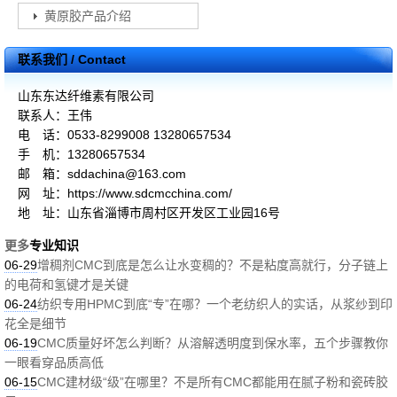
黄原胶产品介绍
联系我们 / Contact
山东东达纤维素有限公司
联系人：王伟
电 话：0533-8299008 13280657534
手 机：13280657534
邮 箱：sddachina@163.com
网 址：https://www.sdcmcchina.com/
地 址：山东省淄博市周村区开发区工业园16号
更多
专业知识
06-29
增稠剂CMC到底是怎么让水变稠的？不是粘度高就行，分子链上
的电荷和氢键才是关键
06-24
纺织专用HPMC到底“专”在哪？一个老纺织人的实话，从浆纱到印
花全是细节
06-19
CMC质量好坏怎么判断？从溶解透明度到保水率，五个步骤教你
一眼看穿品质高低
06-15
CMC建材级“级”在哪里？不是所有CMC都能用在腻子粉和瓷砖胶