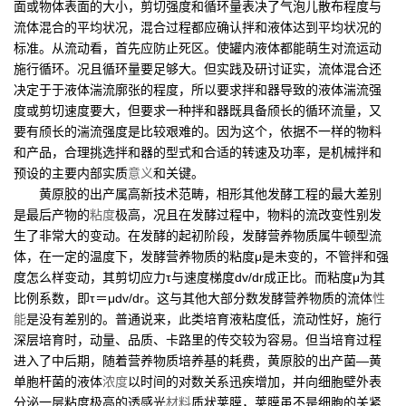
面或物体表面的大小，剪切强度和循环量表决了气泡儿散布程度与
流体混合的平均状况，混合过程都应确认拌和液体达到平均状况的
标准。从流动看，首先应防止死区。使罐内液体都能萌生对流运动
施行循环。况且循环量要足够大。但实践及研讨证实，流体混合还
决定于于液体湍流廓张的程度，所以要求拌和器导致的液体湍流强
度或剪切速度要大，但要求一种拌和器既具备颀长的循环流量，又
要有颀长的湍流强度是比较艰难的。因为这个，依据不一样的物料
和产品，合理挑选拌和器的型式和合适的转速及功率，是机械拌和
预设的主要内部实质
意义
和关键。
黄原胶的出产属高新技术范畴，相形其他发酵工程的最大差别
是最后产物的
粘度
极高，况且在发酵过程中，物料的流改变性别发
生了非常大的变动。在发酵的起初阶段，发酵营养物质属牛顿型流
体，在一定的温度下，发酵营养物质的粘度μ是未变的，不管拌和强
度怎么样变动，其剪切应力τ与速度梯度dv/dr成正比。而粘度μ为其
比例系数，即τ＝μdv/dr。这与其他大部分数发酵营养物质的流体
性
能
是没有差别的。普通说来，此类培育液粘度低，流动性好，施行
深层培育时，动量、品质、卡路里的传交较为容易。但当培育过程
进入了中后期，随着营养物质培养基的耗费，黄原胶的出产菌—黄
单胞杆菌的液体
浓度
以时间的对数关系迅疾增加，并向细胞壁外表
分泌一层粘度极高的透感光
材料
质状荚膜，荚膜虽不是细胞的关紧