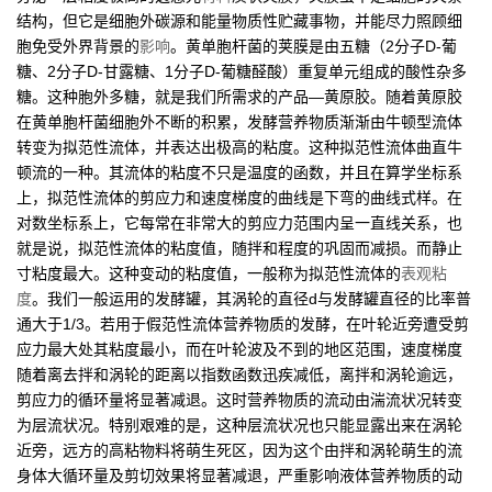
结构，但它是细胞外碳源和能量物质性贮藏事物，并能尽力照顾细
胞免受外界背景的
影响
。黄单胞杆菌的荚膜是由五糖（2分子D-葡
糖、2分子D-甘露糖、1分子D-葡糖醛酸）重复单元组成的酸性杂多
糖。这种胞外多糖，就是我们所需求的产品—黄原胶。随着黄原胶
在黄单胞杆菌细胞外不断的积累，发酵营养物质渐渐由牛顿型流体
转变为拟范性流体，并表达出极高的粘度。这种拟范性流体曲直牛
顿流的一种。其流体的粘度不只是温度的函数，并且在算学坐标系
上，拟范性流体的剪应力和速度梯度的曲线是下弯的曲线式样。在
对数坐标系上，它每常在非常大的剪应力范围内呈一直线关系，也
就是说，拟范性流体的粘度值，随拌和程度的巩固而减损。而静止
寸粘度最大。这种变动的粘度值，一般称为拟范性流体的
表观粘
度
。我们一般运用的发酵罐，其涡轮的直径d与发酵罐直径的比率普
通大于1/3。若用于假范性流体营养物质的发酵，在叶轮近旁遭受剪
应力最大处其粘度最小，而在叶轮波及不到的地区范围，速度梯度
随着离去拌和涡轮的距离以指数函数迅疾减低，离拌和涡轮逾远，
剪应力的循环量将显著减退。这时营养物质的流动由湍流状况转变
为层流状况。特别艰难的是，这种层流状况也只能显露出来在涡轮
近旁，远方的高粘物料将萌生死区，因为这个由拌和涡轮萌生的流
身体大循环量及剪切效果将显著减退，严重影响液体营养物质的动