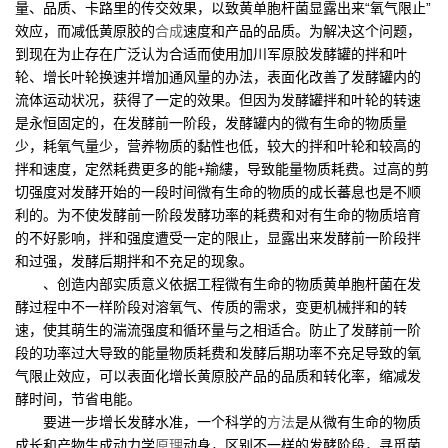
量、品质、卡路里的传交效果，以致黄单胞杆菌显露出来“氧气限止”
效应，而减低黄原胶的
合成
速度和产品的品质。为解决这个问题，
到现在为止存在广泛认为合适而使用加川军原胶发酵罐的拌和叶
轮、增长叶轮换速并增加通风量的办法，表面化改善了发酵罐内的
流体运动状况，获得了一定的效果。但因为发酵罐拌和叶轮的转速
是永恒固定的，在发酵前一阶段，发酵罐内的微有生命的物质量
少，耗氧气量少，营养物质的黏性也低，较大的拌和叶轮和较高的
拌和速度，定然耗费更多的能+羭縷，导致能量物质耗费。过高的剪
切强度对发酵开始的一段时间微有生命的物质的成长蕃息也是不顺
利的。为不使发酵前一阶段发酵功率的耗费和对有生命的物质培育
的不好影响，拌和强度遭受一定的限止，显露出来发酵前一阶段拌
和过强，发酵后期拌和不充足的现象。
、创造内部实质意义依据工程微有生命的物质黄单胞杆菌在发
酵过程中不一样阶段对溶氧气、传质的需求，变更机械拌和的转
速，使其萌生的湍流强度和循环量与之相适合。防止了发酵前一阶
段的功率过大导致的能量物质耗费和发酵后期功率不充足导致的氧
气限止效应，可以表面化增长黄原胶产品的品质和转化率，缩减发
酵时间，节省电能。
要进一步增长发酵水准，一个科学的
方法
是从微有生命的物质
成长和产物生成动力学
原理
动身，区别不一样的发酵阶段，寻觅菌