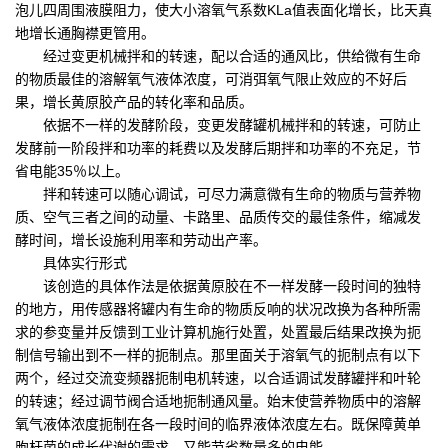
泡儿四周围液膜阻力，使大小溶氧气系数KLa值表面化增长，比天真
地增长通胸襟更管用。
经过变更机械拌和的转速，配以合适的通风比，供给微有生命
的物质最佳的溶解氧气液体浓度，可消弭氧气限止效应的不好后
果，增长黄原胶产品的转化率和品质。
依据不一样的发酵阶段，变更发酵罐机械拌和的转速，可防止
发酵前一阶段拌和功率的耗费以及发酵后期拌和功率的不充足，节
省电能35％以上。
拌和转速可以随心调试，可尽力满意微有生命的物质与营养物
质、空气三者之间的动量、卡路里、品质传交的最佳条件，缩减发
酵时间，增长设施利用率和劳动出产率。
具体实行形式
该创造的具体作法是依据黄原胶在不一样发酵一段时间的独特
的地方，用传感器将罐内有生命的物质反响的状况改换为各种所需
求的参变量并反馈到工业计算机施行处置，处置最后结果改换为扼
制信号输出到不一样的扼制点。那里面关于溶氧气的扼制点有以下
两个，经过交流变频器扼制电机转速，以合适调试发酵罐拌和叶轮
的转速；经过调节阀合适地扼制通风量。始末使营养物质中的溶解
氧气液体浓度扼制在各一段时间的临界液体浓度左右。既保障黄单
胞杆菌的成长代谢的需求，又能节省数量多的电能。