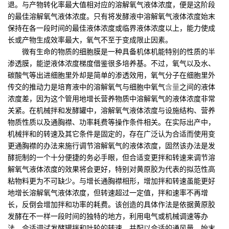
退。与产物转化率最大值相对应的溶解氧气液体浓度，便是这阶段
的最佳溶解氧气液体浓度。只有将发酵液中溶解氧气液体浓度始末
保持在各一段时间的最佳液体浓度或临界液体浓度以上，能力使成
长或产物生成效率最大，氧气不至于变成限止因素。
微有生命的物质的细胞膜是一种具备机体机能特别的性质的半
渗透膜，能逆液体浓度梯度借鉴很多培养基。不过，氧气以及水、
碳酸气等出进细胞里外却是简单的渗透效用，氧气分子在细胞里外
传交的推动力是培育液中的溶解氧气与细胞中氧气
含量
之间的液体
浓度差，因为这个管用地增长营养物质中溶解氧气的液体浓度非常
关紧。在机械拌和发酵罐中，溶解氧气液体浓度与设施结构、营养
物质性质以及通胸襟、功率耗费等操作条件相关。在实际出产中，
机械拌和的转速及其它条件是固定的，存在广泛认为合适而使用变
更通胸襟的办法来施行调节溶解氧气的液体浓度，固然该办法是发
酵扼制的一个十分便捷的务必手眼，但合适变更拌和转速来调节溶
解氧气液体浓度的效果将会更好，特别对黄原胶为代表的拟范性高
粘物料更为不可缺少。与增长通胸襟相形，增加拌和转速虽能更好
地增长溶解氧气液体浓度，但转速超过一定值，拌和速率不再增
长，反倒会增加拌和功率的耗费。该创造的具体作法是依据黄原胶
发酵在不一样一段时间的独特的地方，利用电气或机械调速等办
法，合适调试发酵罐拌和叶轮的转速，并配以合适的通风量，始末