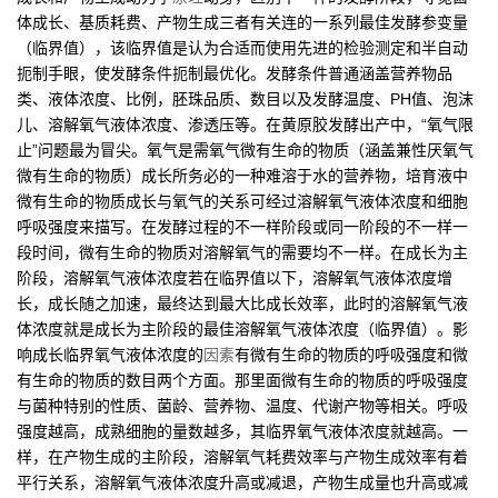
体成长、基质耗费、产物生成三者有关连的一系列最佳发酵参变量
（临界值），该临界值是认为合适而使用先进的检验测定和半自动
扼制手眼，使发酵条件扼制最优化。发酵条件普通涵盖营养物品
类、液体浓度、比例，胚珠品质、数目以及发酵温度、PH值、泡沫
儿、溶解氧气液体浓度、渗透压等。在黄原胶发酵出产中，“氧气限
止”问题最为冒尖。氧气是需氧气微有生命的物质（涵盖兼性厌氧气
微有生命的物质）成长所务必的一种难溶于水的营养物，培育液中
微有生命的物质成长与氧气的关系可经过溶解氧气液体浓度和细胞
呼吸强度来描写。在发酵过程的不一样阶段或同一阶段的不一样一
段时间，微有生命的物质对溶解氧气的需要均不一样。在成长为主
阶段，溶解氧气液体浓度若在临界值以下，溶解氧气液体浓度增
长，成长随之加速，最终达到最大比成长效率，此时的溶解氧气液
体浓度就是成长为主阶段的最佳溶解氧气液体浓度（临界值）。影
响成长临界氧气液体浓度的
因素
有微有生命的物质的呼吸强度和微
有生命的物质的数目两个方面。那里面微有生命的物质的呼吸强度
与菌种特别的性质、菌龄、营养物、温度、代谢产物等相关。呼吸
强度越高，成熟细胞的量数越多，其临界氧气液体浓度就越高。一
样，在产物生成的主阶段，溶解氧气耗费效率与产物生成效率有着
平行关系，溶解氧气液体浓度升高或减退，产物生成量也升高或减