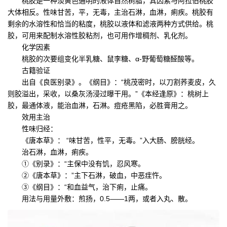
桃胶是一种淡黄色通明的液体自然树脂，其因素与阿拉伯桃胶
大体相反。性味甘苦，平，无毒，主治石淋，血淋，痢疾。桃胶有
剩余的水溶性和恰当的粘度，桃胶以液体和滤液两种方式供给。桃
胶，可用来配制水溶性胶粘剂，也可用作增稠剂、乳化剂。
化学因素
桃胶的次要组变化半乳糖、鼠李糖、α-野葡萄糖醛酸等。
古籍验证
出自《良医别录》。《纲目》：“桃茂密时，以刀割荞麦皮，久
则胶溢出，采收，以桑灰汤浸过曝干用。”《本经逢原》：桃树上
胶，最通体液，能治血淋，石淋。痘疮黑陷，必胜膏用之。
效用主治
性味归经：
《唐本草》： “味甘苦，性平，无毒。”入大肠、膀胱经。
治石淋，血淋，痢疾。
①《别录》：“主保中没有饥，忍风寒。
②《唐本草》：”主下石淋，破血，中恶疰忤。
③《纲目》：“和血益气，治下痢，止痛。
用法与用量外敷：煎扬，0.5——1两，或者入丸、散。