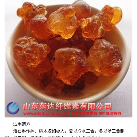
适用选方
治石淋作痛：桃木胶如枣大，夏以冷水三合，冬以汤三合制