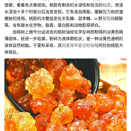
很硬，看着有点像琥珀。桃胶有剩余的水溶性和恰当的
粘度
，用清
水浸泡十多个时辰分后泡发变软。它有清血降脂，缓解压力和抗皱
嫩肤的效用。桃胶的次要组变化半乳糖、鼠李糖、α-野
葡萄糖
醛酸
等。含有碳水化学物，脂膏，蛋白胨和动物胶原卵白。
由桃树上做作分泌进去的桃树油经化学反响而制得的淡黄色稀
薄固体，经进一步枯燥，粉碎为液体颗粒状，是一种淡黄色通明的
液体自然树脂。于夏秋采收，其
因素
羧甲基淀粉钠
与阿拉伯桃胶大
体相反。