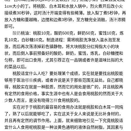
1cm大小的丁。将桃胶、白木耳和水放入锅中，烈火煮开后改小火
接续煮30秒钟，这时汤汁开端变得有些稀薄。放入梨丁煮5秒钟，再
放入方糖和蔓越梅，边搅和边煮3秒钟，至方糖完全消融，汤汁浓稠
即可。
酸奶
桃油：桃胶10克，酸奶500克，鲜奶50克，蜜饯10克，炼
乳10克，白砂糖10克。制造进程：需将桃胶洗净放入温水泡至发
涨，而后再次荡涤掉彩色镇静物，将大块桃胶分红拇指大小的块
状，而后倒入事前预备好的酸奶，鲜奶，蜜饯，炼乳，白砂糖搅和
匀称，即可出口食用，尤其引荐正在一品锅或者许是滋味比拟的大
的菜品以后。
桃胶适宜什么人吃？要处理某个成绩，实在就是要找出桃胶能
够用于医治
哪些
疾病，或者许说是关于那些范围无益处。自己都晓
得，桃胶实在就是一种胶质，然而它的用处是很广的，并且桃胶再
有定然的食用价格，事实生涯中也有人是会食用桃胶的然而关于大
少数人而言，是没有晓得
怎样
食用桃胶的。
实在对于于桃胶的最容易的食用办法就是桃胶和白木耳一同炖
了，熟了以后就能够吃了，实在这关于女人来说是无比补身材的，
并且再有定然的调节作用。上面，就来细致地引见一下究竟桃胶适
宜什么人食用呢桃胶是一种淡黄色通明的液体自然树脂，其因素与