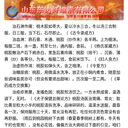
治石淋作痛：桃木胶如枣大，夏以冷水三合，冬以汤三合制
服，日三服，当下石，石尽即止。（《古今录成方》
治血淋：熟石膏、木通、桃胶（炒作末）各半两。上为细沫。
每服二钱，水一盏，煎至七分，通内服，食前。（《杨氏家藏方》
桃胶散治产后下痢赤白，里急后重疞痛：桃胶（焙干）、沉香、蒲
黄（炒）各等分。为末。每服二钱，食前米饮下。（《妇人良方》
治虚热作渴：桃胶如弹头大，含之咽津。（《令爱方》
治糖尿病：桃胶，用微温水洗净，放正在小锅内煮食，随意加
些调味盐类亦可（但没有要退出甜味）。历次服一至二两。（《草
药成方交换集》
治疮疹黑黡，发搐危困：桃胶煎汤饮之。一方水熬成膏，温酒
调下，无时。（《犬子保健总微论方》桃胶汤医治胃痛、胃炎：取
比黄豆粒大小半的桃胶清拆洗净，品味碎碎的，温滚水送服，晨昏
各一次，保持服用三十天，胃炎没有再犯，吃任何凉货色胃没有会
再舒服。（雨后到桃园桃树下去摘（春夏春季桃树上都有，冬天有
干的也管用），没有必花钱，偏偏方治大病经过下面的引见，咱们