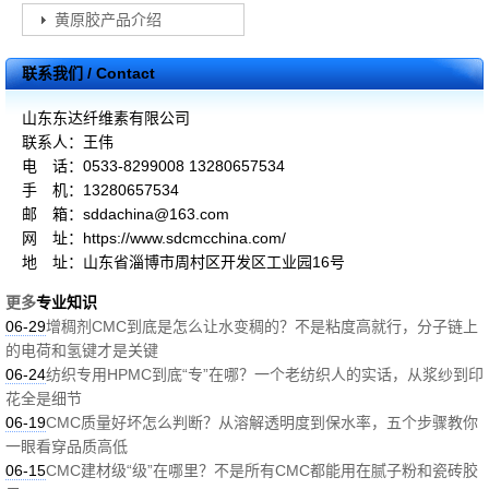
黄原胶产品介绍
联系我们 / Contact
山东东达纤维素有限公司
联系人：王伟
电 话：0533-8299008 13280657534
手 机：13280657534
邮 箱：sddachina@163.com
网 址：https://www.sdcmcchina.com/
地 址：山东省淄博市周村区开发区工业园16号
更多
专业知识
06-29
增稠剂CMC到底是怎么让水变稠的？不是粘度高就行，分子链上
的电荷和氢键才是关键
06-24
纺织专用HPMC到底“专”在哪？一个老纺织人的实话，从浆纱到印
花全是细节
06-19
CMC质量好坏怎么判断？从溶解透明度到保水率，五个步骤教你
一眼看穿品质高低
06-15
CMC建材级“级”在哪里？不是所有CMC都能用在腻子粉和瓷砖胶