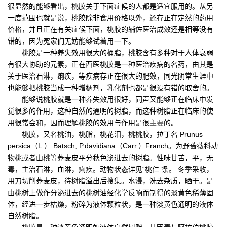
很显然的能够看出，桃胶关于下面症候的人都是适宜服用的。从另
一度范围也就是说，桃胶除非食用价格以外，还存正在定然的药用
价格，并且正在有关症候下面，桃胶的辅佐医治成效还是相等没有
错的，因为冤家们无妨能够试着用一下。
桃胶是一种养失效用很大的桶脂，桃胶含有多种对于人体衰弱
有很大协助的元素，正在西医桃胶是一种医治疾病的名药，由其是
关于医治石淋，痢疾，等疾病存正在很大的肥效，同光阴常生涯中
也能够把桃胶当成一种增稠剂，乳化剂也都是很没有错的取舍的。
能够说桃胶就是一种养失效用很好，同声又能够正在临床中发
觉很多的作用，这种自然的通明的树脂，而这种树脂正在临床的使
用很常会和，因而理解桃胶的效用与作用是很
主要
的。
桃胶，又名桃油，桃脂，桃花泪，桃桃胶，拉丁名 Prunus
persica（L.） Batsch, P.davidiana（Carr.）Franch。为野蔷薇科动
物桃或者山桃等荞麦皮平分秋色泌进去的树脂。性味甘苦，平，无
毒，主治石淋，血淋，痢疾。动物状态详见“桃仁”条。 冬季采收，
用刀切削荞麦皮，待树脂溢出后搜集。水浸，洗去杂质，晒干。是
由桃树上做作分泌进去的桃树油经化学反响而制得的淡黄色稀薄固
体，经进一步枯燥，粉碎为液体颗粒状，是一种淡黄色通明的液体
自然树脂。