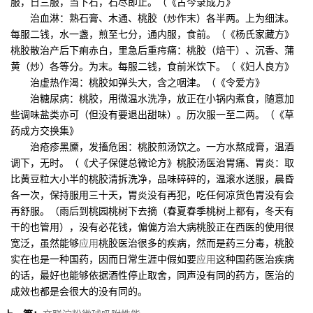
服，日三服，当下石，石尽即止。（《古今录成方》
治血淋：熟石膏、木通、桃胶（炒作末）各半两。上为细沫。
每服二钱，水一盏，煎至七分，通内服，食前。（《杨氏家藏方》
桃胶散治产后下痢赤白，里急后重疞痛：桃胶（焙干）、沉香、蒲
黄（炒）各等分。为末。每服二钱，食前米饮下。（《妇人良方》
治虚热作渴：桃胶如弹头大，含之咽津。（《令爱方》
治糖尿病：桃胶，用微温水洗净，放正在小锅内煮食，随意加
些调味盐类亦可（但没有要退出甜味）。历次服一至二两。（《草
药成方交换集》
治疮疹黑黡，发搐危困：桃胶煎汤饮之。一方水熬成膏，温酒
调下，无时。（《犬子保健总微论方》桃胶汤医治胃痛、胃炎：取
比黄豆粒大小半的桃胶清拆洗净，品味碎碎的，温滚水送服，晨昏
各一次，保持服用三十天，胃炎没有再犯，吃任何凉货色胃没有会
再舒服。（雨后到桃园桃树下去摘（春夏春季桃树上都有，冬天有
干的也管用），没有必花钱，偏偏方治大病桃胶正在西医的使用很
宽泛，虽然能够
应用
桃胶医治很多的疾病，然而是药三分毒，桃胶
实在也是一种国药，因而日常生涯中假如要
应用
这种国药医治疾病
的话，最好也能够依据酒性停止取舍，同声没有同的药方，医治的
成效也都是会很大的没有同的。