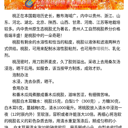
桃正在本国栽培历史长，散布海域广，内中以贵州、浙江、山
东、河北、湖北、北京、陕西、山西、甘肃、河南、江苏等地栽培
较多。内中贵州原生态桃胶尤为著名，贵州人工自然桃胶养分价格
极端丰盛！是桃胶中的一朵奇葩！
桃胶有剩余的水溶性和恰当的粘度，桃胶以液体和滤液两种方
式供给。桃胶，可用来配制水溶性胶粘剂，也可用作
增稠剂
、乳化
剂。
桃茂密时，用刀割荞麦皮，久了胶则溢出。采收上去用桑灰汤
浸泡，晒干后用。如服食，该当按甲方制炼，成效才妙。
泡制办法
水浸，洗去杂质，晒干。
食用办法
和番木瓜炖煮酿成番木瓜桃胶，滋味苦涩，有细微苦味。
桃胶白木耳糖水：桃胶15克，白梨1个（300克），方糖30克，
白木耳5克，蔓越梅5克，清水1000毫升。将桃胶放入清水中浸泡一
夜（12时辰内外）至软涨，容积或者许能涨大10倍。再细心将泡软
的桃胶名义的彩色杂质去除，用清水重复荡涤后，掰成匀称的小
块。 白木耳用清水泡20秒钟变软后，用手掰成小朵。白梨去皮切成