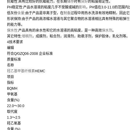
抗霉性:具有比较好的抗霉能力，在长期
储存
时有
良好
的粘度稳定性。
PH稳定性:产品水溶液的粘度几乎不受酸或碱的
影响
，PH值在3.0-11.0的范围
低灰份
含量
:由于产品是非离子型，在
制备
过程中用热水洗涤有效地精制，因此它
形状保持:由于产品的高浓缩水溶液与其它聚合物的水溶液相比具有特殊的粘弹
性
的能力等。
保水性
:产品具有的亲水性和它的水溶液的高粘度，是一种高效
保水剂
。
其它特性:
增稠剂
，成膜剂，粘合剂，润滑剂，助悬浮剂，保护胶体，乳化剂等。
4技术要求
编辑
符合Q/GZQ06-2008 企业标准
质量标准
名称
羟乙基甲基纤维素
HEMC
项目
指标
BQMH
甲氧基
含量(%)
22.0～30.0
取代度
1.3～2.5
羟乙氧基
含量 (%)