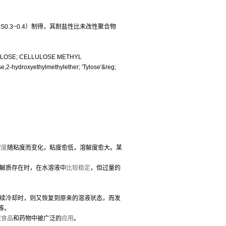
0.3~0.4）制得，其耐盐性比未改性聚合物
LULOSE; CELLULOSE METHYL
droxyethylmethylether; 'Tylose'&reg;
解度
随粘度而变化，粘度愈低，溶解度愈大。某
解质存在时，在水溶液中
比较稳定
，但过量的
连续冷却时，则又恢复到原来的溶液状态，而发
等。
在
食品
和药物中被广泛的
应用
。