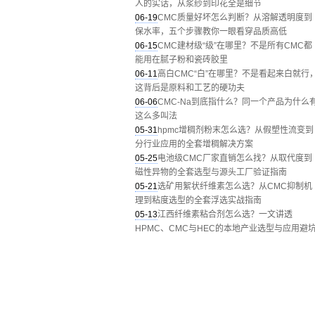
人的实话，从浆纱到印花全是细节
06-19
CMC质量好坏怎么判断？从溶解透明度到
保水率，五个步骤教你一眼看穿品质高低
06-15
CMC建材级“级”在哪里？不是所有CMC都
能用在腻子粉和瓷砖胶里
06-11
高白CMC“白”在哪里？不是看起来白就行
这背后是原料和工艺的硬功夫
06-06
CMC-Na到底指什么？同一个产品为什么
这么多叫法
05-31
hpmc增稠剂粉末怎么选？从假塑性流变到
分行业应用的全套增稠解决方案
05-25
电池级CMC厂家直销怎么找？从取代度到
磁性异物的全套选型与源头工厂验证指南
05-21
选矿用絮状纤维素怎么选？从CMC抑制机
理到粘度选型的全套浮选实战指南
05-13
江西纤维素粘合剂怎么选？一文讲透
HPMC、CMC与HEC的本地产业选型与应用避