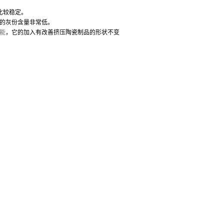
内比较稳定。
的灰份含量非常低。
能
，它的加入有改善挤压陶瓷制品的形状不变