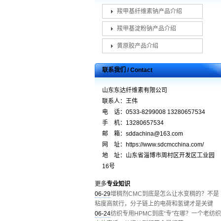
羧甲基纤维素钠产品介绍
羧甲基淀粉钠产品介绍
黄原胶产品介绍
联系我们 / Contact
山东东达纤维素有限公司
联系人：王伟
电 话：0533-8299008 13280657534
手 机：13280657534
邮 箱：sddachina@163.com
网 址：https://www.sdcmcchina.com/
地 址：山东省淄博市周村区开发区工业园
16号
更多
专业知识
06-29
增稠剂CMC到底是怎么让水变稠的？不是
粘度高就行，分子链上的电荷和氢键才是关键
06-24
纺织专用HPMC到底“专”在哪？一个老纺织