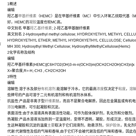
1概述
编辑
羟乙基
甲基纤维素
（HEMC）是在甲基纤维素（MC）中引入环氧乙烷取代基（MS
好，HEMC的
凝胶
温度也较MC高。
中文别名 甲基
羟乙基纤维素
; 2-羟乙基甲基醚纤维素
，
英文别名 2-Hydroxyethyl methyl cellulose; HYDROXYETHYL METHYL CEL
HYDROXYETHYL ETHER; METHYL HYDROXYETHYL CELLULOSE; Cellulose,2-hy
有
MH 300; Hydroxythyl Methyl Cellulose; HydroxythylMethylCellulose(Hemc)
2化学名称及结构
编辑
羟乙甲基纤维素(HEMC)[C6H7O2(OH)3-m-n(OCH3)m(OCH2CH2OH)CH3)n]x
X=聚合度,R=-H,-CH3 ,-CH2CH2OH
3特性
编辑
溶解性:溶于水及部分
有机溶剂
.能溶解于冷水，它的最高
浓度
仅决定于
粘度
，
溶
些牌号的产品可溶于二元有机溶剂和有机溶剂水体系。
坑
抗盐性:产品是非离子型
纤维素醚
，而且不是聚合电解质，因此在金属盐或有机电
添加
电解质，可引起凝胶和沉淀。
表面活性:由于水溶液具有表面活性功能，可作为胶体保护剂，乳化剂和分散剂。
热凝胶:产品水溶液当加热到一定温度时，变得不透明，凝胶，形成沉淀，但在
生这种凝胶和沉淀的温度
主要
取决于它们润滑剂，助悬浮剂，
保护胶体
，乳化剂
代谢:代谢惰性及低的气味和香味,由于它们不会被代谢及低的气味和香味，因此