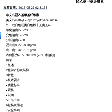
羟乙基甲基纤维素
发布日期：
2015-05-27 02:31:35
中文名
羟乙基甲基纤维素
英文名methyl 2-hydroxyethyl cellulose
外 观白色或类白色粉末无臭无味
碳化温度225-230℃
变色温度190-200
分析
温度≥200
视
密度
0.25～0.70g/ml3
密 度1.26～1.31g/ml3
表面张力46～53mN/m (20℃ 水溶液)
目录
1概述
2化学名称及结构
3特性
4技术要求
▪ 质量标准
▪ 规格
▪ 说明
5
产品
应用
6包装及储运
7安全事项