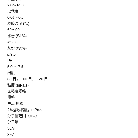
2.0～14.0
取代度
0.06～0.5
凝胶温度 (℃)
60～90
水份 (Wt %)
≤ 5.0
灰份 (Wt %)
≤ 3.0
PH
5.0 ～ 7.5
细度
80 目， 100 目， 120 目
粘度 (mPa.s)
见粘度规格
规格
产品 规格
2%溶液粘度，mPa·s
分子量
范围（Mw）
分子量
5LM
3~7