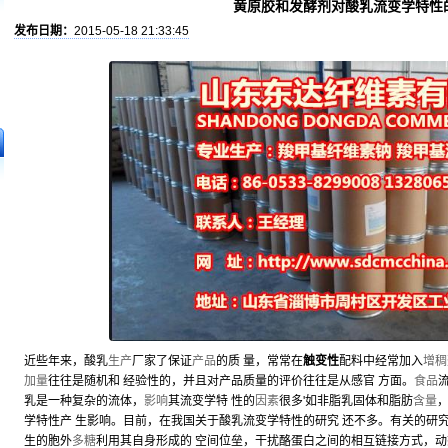
黄原胶和发酵剂对酸乳流变学特性
发布日期：
2015-05-18 21:33:45
近些年来，酸乳
生产
厂家了保证
产品
的质 量，常常在
触变性
配料中经常加入
增稠
加量
往往是随机和 经验性的，并且对产品质量的评价往往是从感官 方面。
食品
乳是一种复杂的流体，
影响
其流变学特 性的
因素
很多'如非脂乳固体和脂肪
含量
学特性产 生影响。目前，在我国关于酸乳流变学特性的研究 还不多。有关的研
生的胞外
多糖
利用其自身形成的 空间位垒，干扰酪蛋白之间的相互链接方式，动