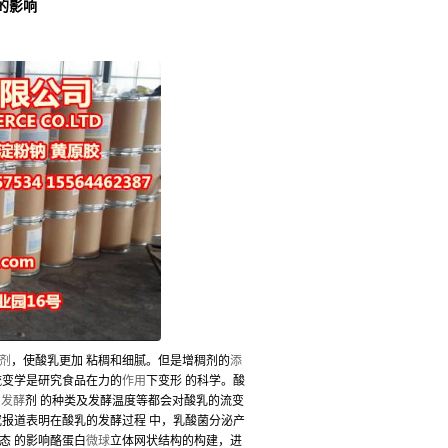
的影响
剂
，使酸乳更加 粘稠和细腻。但是增稠剂的
添
流变学是研究食品在力的
作用
下变形 的科学。酸
，
发酵
剂 的种类及发酵温度等都会对酸乳的流变
究报道表明在酸乳的发酵过程 中，乳酸菌分泌产
态 的影响酪蛋白
微球
立体网状结构的构建，进