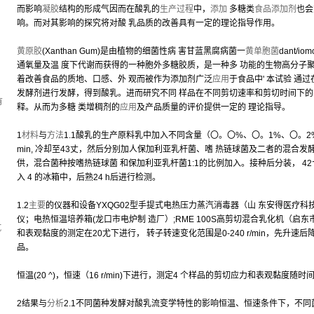
而影响
凝胶
结构的形成气因而在酸乳的
生产过程
中，
添加
多糖类
食品添加剂
也会
响。而对其影响的探究将对酸 乳品质的改善具有一定的理论指导作用。
黄原胶
(Xanthan Gum)是由植物的细菌性病 害甘蓝黑腐病菌一
黄单胞菌
dant/i
通氧量及温 度下代谢而获得的一种胞外多糖胶质，是一种多 功能的生物高分子
，
着改善食品的质地、口感、外 观而被作为添加剂广泛
应用
于食品中' 本试验 通
发酵剂进行发酵，得到酸乳。进而研究不同 样品在不同剪切速率和剪切时间下的
有
释。从而为多糖 类增稠剂的
应用
及产品质量的评价提供一定的 理论指导。
1
材料
与
方法
1.1酸乳的生产原料乳中加入不同含量（〇。〇%、〇。1%、〇。2%、 
min, 冷却至43丈，然后分别加人保加利亚乳杆菌、嗜 热链球菌及二者的混合发
供，混合菌种按嗜热链球菌 和保加利亚乳杆菌1:1的比例加入。接种后分装， 42弋
入 4 的冰箱中，后熟24 h后进行检测。
1.2
主要
的仪器和设备YXQG02型手提式电热压力蒸汽消毒器（山 东安得医疗科技有限公
仪；电热恒温培养箱(龙口市电炉制 造厂）;RME 100S高剪切混合乳化机（启东
坑
和表观黏度的测定在20尤下进行， 转子转速变化范围是0-240 r/min，先升速
品。
恒温(20 ^)，恒速（16 r/min)下进行，测定4 个样品的剪切应力和表观黏度随时
2结果与
分析
2.1不同菌种发酵对酸乳流变学特性的影响恒温、恒速条件下，不同