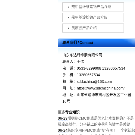
羧甲基纤维素钠产品介绍
羧甲基淀粉钠产品介绍
黄原胶产品介绍
联系我们 / Contact
山东东达纤维素有限公司
联系人：王伟
电 话：0533-8299008 13280657534
手 机：13280657534
邮 箱：sddachina@163.com
网 址：https://www.sdcmcchina.com/
地 址：山东省淄博市周村区开发区工业园
16号
更多
专业知识
06-29
增稠剂CMC到底是怎么让水变稠的？不是
粘度高就行，分子链上的电荷和氢键才是关键
06-24
纺织专用HPMC到底“专”在哪？一个老纺织