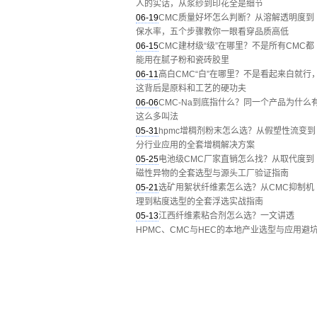
人的实话，从浆纱到印花全是细节
06-19
CMC质量好坏怎么判断？从溶解透明度到
保水率，五个步骤教你一眼看穿品质高低
06-15
CMC建材级“级”在哪里？不是所有CMC都
能用在腻子粉和瓷砖胶里
06-11
高白CMC“白”在哪里？不是看起来白就行
这背后是原料和工艺的硬功夫
06-06
CMC-Na到底指什么？同一个产品为什么
这么多叫法
05-31
hpmc增稠剂粉末怎么选？从假塑性流变到
分行业应用的全套增稠解决方案
05-25
电池级CMC厂家直销怎么找？从取代度到
磁性异物的全套选型与源头工厂验证指南
05-21
选矿用絮状纤维素怎么选？从CMC抑制机
理到粘度选型的全套浮选实战指南
05-13
江西纤维素粘合剂怎么选？一文讲透
HPMC、CMC与HEC的本地产业选型与应用避