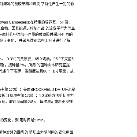
对酸乳的凝胶结构和流变 学特性产生一定的影
omowas Campeseris)在特定的培养基、pH值、
聚合物。因其能通过控制产品 的流变学行为而显
过在原料乳中添加不同量的黄原胶并采用不 同的
黏度
变化， 并试从微观结构上对其进行了解
0.3%)的黄原胶，65 X均质，95 ^下灭菌5
酵剂，接种量3%。所用 的菌种由本研究室提
条件下发酵，当酸度达到80 °T B寸取出，放
司）；美国BROOKFIELD DV- UI+流变
市长 江机电有限公司）；1.3试验方法剪切应力
后降 速。取时间间隔为8 s，每次测定重新更换样
间的变化，测 定时间是5 min。
菌种发酵的酸乳的 剪切应力随时间的变化见图