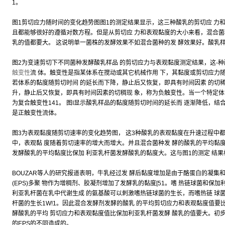
1。
图1剪切应力随时间的变化趋势图图1的测定结果显示，这三种酸乳的剪切应 力
且都能够很好的遵循对数方程。但是从剪切应 力和表观黏度的大小来看，混合菌
乳的值都要大。 这说明单一菌株的发酵效果不如混合菌种的发 酵效果好。酸乳样
图2为变速剪切下不同菌种发酵酸乳样品 的剪切应力与表观黏度测定结果，这-
触变性
流 体。触变性是指某体系在搅动或其它机械作用 下，其黏度或剪切应力
若体系的黏度随剪切时间 的延长而下降，静止后又恢复，即具有时间因素 的切稀
升，静止后又恢复，即具有时间因素的切稠现 象，称为负触变性。当一个特定体
为复合触变性141。 图I显示酸乳样品的黏度随剪切时间的延长而 逐渐降低，结
是正触变性流体。
图3为表观黏度随剪切速率的变化趋势图， 这3种酸乳的表观黏度在升速过程中
中，表观黏 度随着剪切速率的增大而增大。并且混合菌种发 酵的酸乳的平均黏
发酵酸乳的平均黏度比保加 利亚乳杆菌发酵酸乳的黏度大。这与图1的测定 结果
BOUZAR等人的研究报道表明，牛乳经过发 酵后黏度增加是由于酪蛋白的凝集
(EPS)多聚 物作为增稠剂、胶凝剂增加了发酵乳的黏度[51。嗜 热链球菌和保
利亚乳杆菌在乳中代谢生成 的氨基酸可以刺激嗜热链球菌的生长，而嗜热链 球
杆菌的生长1W!1。因此混合发酵剂发酵的酸乳 的平均剪切应力和表观黏度值要
酵酸乳的平均 剪切应力和表观黏度值比保加利亚乳杆菌发酵 酸乳的值要大。初
的EPS的不同造成的。