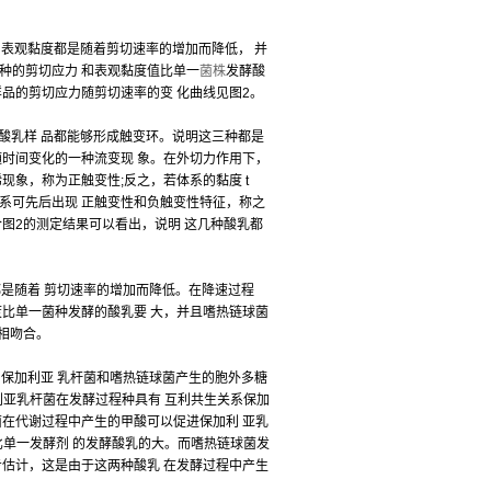
和表观黏度都是随着剪切速率的增加而降低， 并
种的剪切应力 和表观黏度值比单一
菌株
发酵酸
品的剪切应力随剪切速率的变 化曲线见图2。
种酸乳样 品都能够形成触变环。说明这三种都是
随时间变化的一种流变现 象。在外切力作用下，
现象，称为正触变性;反之，若体系的黏度 t
系可先后出现 正触变性和负触变性特征，称之
合图2的测定结果可以看出，说明 这几种酸乳都
都是随着 剪切速率的增加而降低。在降速过程
度比单一菌种发酵的酸乳要 大，并且嗜热链球菌
相吻合。
和保加利亚 乳杆菌和嗜热链球菌产生的胞外多糖
加利亚乳杆菌在发酵过程种具有 互利共生关系保加
菌在代谢过程中产生的甲酸可以促进保加利 亚乳
比单一发酵剂 的发酵酸乳的大。而嗜热链球菌发
步估计，这是由于这两种酸乳 在发酵过程中产生