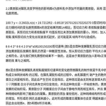
2.2黄原胶对酸乳流变学特性的影响图4为原料乳中添加不同量的黄原胶，采用 
化趋势图。
100 ? y = -3.2602Ln(x) + 19.7212R2 - 0.8518°207012017022
应力随时间的变化趋势图图4的测定结果同图1A相比，剪切应力和 表观黏度值都
原胶后，其剪切应力和表观黏度平 均值反而比未添加黄原胶的要小。同时，加入量 
观黏 度和剪切应力变化出现波浪式起伏，这可能是其 结构不均匀造成的。
8 6 4 2^ 8 6 4 2 0*d/^a5ft100150200剪切速率/,图5混合茴种发
添加黄原胶后发酵的 酸乳仍然是一种触变性流体。怛从剪切应力值的 平均大小来
之相符合。这与我们预先猜想的结果不 一致的，这是由于黄原胶的加人影响r正
酵的效 果与之相同。
图6混合茴种发酵酸乳表观黏度随剪切速率的变化趋势图酸乳的制作就是牛乳中的
构成立体网状结构 的过程。在酸乳凝胶形成的过程中，由乳酸菌代 谢产生的胞
蛋白之间是相斥的，因此会产生空间 位垒效应，这种效应是由无到有逐渐增大的[
分子
同酪蛋 白分子间也具有空间位垒效应。并且这种效应是 一开始就有的。黄
发酵的初始阶段，黄原胶分子 同酪蛋白分子间由于静电作用而相互排斥，并且 
种网络结构影响了酪蛋白的凝集。黄原胶的添加 量较低时，这种网络结构所形成的
的增加，所形成的 网孔会越来越小，此时形成的酷蛋白凝集体也会变 得越来越
因此会出现图4、图5和图6所示结果。