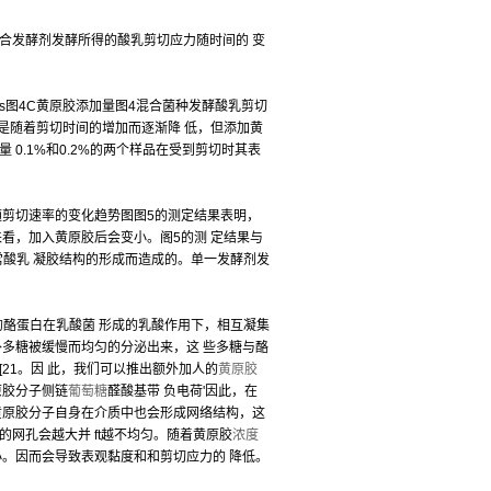
混合发酵剂发酵所得的酸乳剪切应力随时间的 变
0270 0剪切时间/s图4C黄原胶添加量图4混合菌种发酵酸乳剪切
是随着剪切时间的增加而逐渐降 低，但添加黄
0.1%和0.2%的两个样品在受到剪切时其表
酵酸乳剪切应力随剪切速率的变化趋势图图5的测定结果表明，
看，加入黄原胶后会变小。阁5的测 定结果与
常酸乳 凝胶结构的形成而造成的。单一发酵剂发
酪蛋白在乳酸菌 形成的乳酸作用下，相互凝集
外多糖被缓慢而均匀的分泌出来，这 些多糖与酪
21。因 此，我们可以推出额外加人的
黄原胶
原胶分子侧链
葡萄糖
醛酸基带 负电荷'因此，在
黄原胶分子自身在介质中也会形成网络结构，这
网孔会越大并 ft越不均匀。随着黄原胶
浓度
小。因而会导致表观黏度和和剪切应力的 降低。