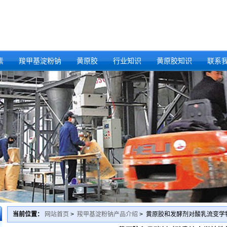
素
羧甲基淀粉钠
黄原胶
行业知识
黄原胶知识
联系
当前位置：
网站首页
>
羧甲基淀粉钠产品介绍
> 黄原胶和发酵剂对酸乳流变学