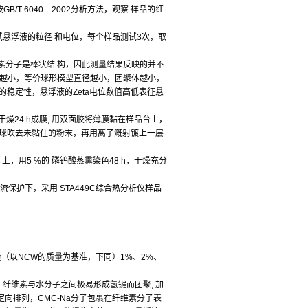
/T 6040—2002分析方法，观察 样品的红
仪测试悬浮液的粒径 和电位，每个样品测试3次，取
素分子是棒状结 构，因此测量结果反映的并不
径越小，等价球形模型直径越小，团聚体越小，
液的稳定性，悬浮液的Zeta电位数值高低表征悬
干燥24 h成膜, 用双面胶将薄膜黏在样品台上，
洗耳球吹去未黏住的粉末，再用离子溉射镀上一层
铜网上，用5 %的 磷钨酸蒸熏染色48 h，干燥充分
2气流保护下，采用 STA449C综合热分析仪样品
a用量（以NCW的质量为基准，下同）1%、2%、
。
纤维素与水分子之间极易形成氢键而团聚, 加
面定向排列，CMC-Na分子包裹在纤维素分子表