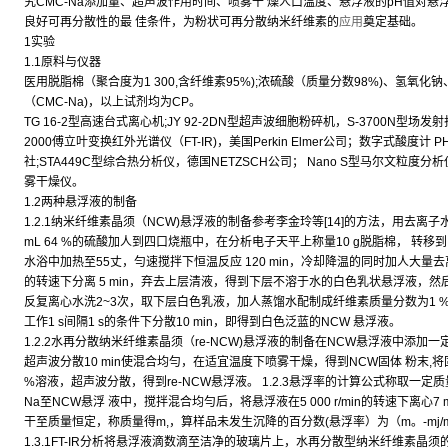
究CMC-Na添加量、超声波作用时间、喷雾干 燥人口温度、悬浮液的pH值对悬
良好可再分散性的最 佳条件，为粉状可再分散纳米纤维素的
应用
奠定基础。
1实验
1.1原料与仪器
医用脱脂棉（聚合度为1 300,含纤维素95%);浓硫酸（质量分数98%)、氢氧化钠、
（CMC-Na)，以上试剂均为CP。
TG 16-2型高速台式离心机;JY 92-2DN型超声波细胞粉碎机，S-3700N型场发射
2000傅立叶变换红外光谱仪（FT-IR)，美国Perkin Elmer公司；数字式酸度计 
社;STA449C型综合热分析仪，德国NETZSCH公司； Nano S型马尔文粒度分析仪
雾干燥仪。
1.2两种悬浮液的制备
1.2.1纳米纤维素晶须（NCW)悬浮液的制备参考李金玲等[14]的方法，用去离子
mL 64 %的硫酸加人到四口烧瓶中，在分析电子天平上称量10 g脱脂棉， 转移
水浴中加热至55丈，勻速搅拌下恒温反应 120 min，冷却降温的同时加人大量去离子
的转速下分离 5 min，弃去上层清液，得到下层不溶于水的白色乳状悬浮液，然后用2 
反复离心水洗2~3次，取下层白色乳液，加人蒸馏水配制成纤维素质量分数为1 %
工作1 s间隔1 s的条件下分散10 min，即得到白色泛蓝的NCW 悬浮液。
1.2.2水再分散纳米纤维素晶须（re-NCW)悬浮液的制备在NCW悬浮液中添加一
超声波分散10 min使混合均勻，在适宜温度下喷雾干燥，得到NCW固体 粉末
%溶液，超声波分散，得到re-NCW悬浮液。 1.2.3悬浮率的计算公式称取一定质量
Na至NCW悬浮 液中，搅拌混合均勻后，将悬浮液在5 000 r/min的转速下离心7
干至质量恒定，称质量得m,，算样品未发生沉降的百分数(悬浮率）为（m。-mj/m。X
1.3.1FT-IR分析将悬浮液滴数滴至洁净的玻璃片上，水再分散型纳米纤维素