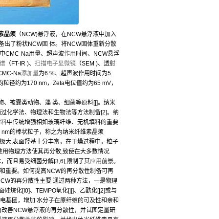
素晶须
（NCW)悬浮液，在NCW悬浮液中加入
备出了粉状NCW固 体。将NCW固体重新分散
程中CMC-Na用量、超声波
作用
时间、NCW悬浮
谱
（FT-IR )、
扫描电子显微镜
（SEM )、透射
MC-Na
添加量
为6 %、超声波作用时间为5
粒径约为170 nm，Zeta电位值约为65 mV，
、被囊类动物、藻 类、细菌等原料[|]。纳米
过化学法、物理法和生物法等方法制备[2]。纳
材料
中传统增强相如玻璃纤维、无机填料的重要
〜20 nm的棒状粒子，称之为纳米纤维素晶须
积极大,表面羟基十分丰富，在干燥过程中，粒子
很难用物理方法使其再分散,致使在大多数情况
而且易受细菌分解[3,6],限制了其
应用
前景。
和重要。如何提高NCW的再分散性制备可再
善NCW的再分散性主要 通过两种方法，一是物理
化[I0]、TEMPO氧化[||]、乙酰化[|2]或与
电基团，增加 水分子在原纤维的可及性和亲和
a)改善NCW悬浮液的再分散性，并试图定量研