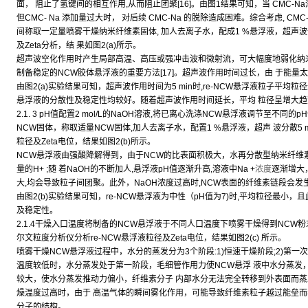
面， 阻止了氢键间的相互作用,从而阻止团聚[16]。由图1结果可知，当 CMC-Na
但CMC- Na 添加量过大时， 对后续 CMC-Na 的脱除造成困难。综合考虑, CMC
间称取一定量喷雾干燥纳米纤维素固体, 加人去离子水，配成1 %悬浮液，超声
及Zeta分析，结 果如图2(a)所示。
超声波空化作用时产生局部高温、高压或强冲击波和微射流，可大幅度地弱化纳米
制备稳定的NCW胶体悬浮液的重要方法[17]。超声波作用时间过长，由 于能量太
由图2(a)实验结果可知，超声波作用时间为5 min时,re-NCW悬浮液粒子平均粒径最
悬浮液的分散性及稳定性均较好。随着超声波作用时间延长，平均 粒径呈增大趋势,
2.1. 3 pH值配置2 mol/L的NaOH溶液,将已离心洗涤NCW悬浮液调节至不同
NCW固体，称取适量NCW固体,加人去离子水，配置1 %悬浮液，超声 波分散5 
粒径及Zeta电位，结果如图2(b)所示。
NCW悬浮液由强酸降解得到，由于NCW的比表面积极大，水再分散型纳米纤维
量的H+ ;随 着NaOH的不断加人,悬浮液pH值逐渐升高,溶液中Na +
浓度
逐渐增大
大,均会导致粒子间团聚。此外，NaOH浓度过高时,NCW表面的纤维素链段会发生
由图2(b)实验结果可知，re-NCW悬浮液为中性（pH值为7)时,平均粒径最小，
及稳定性。
2.1.4干燥入口温度将制备的NCW悬浮液于不同人口温度下喷雾干燥得到NCW粉末
尔文粒度分析仪分析re-NCW悬浮液粒径及Zeta电位，结果如图2(c) 所示。
喷雾干燥NCW悬浮液过程中，水分的蒸发分为3个阶段:1)恒速干燥阶段;2)第一
温度较低时，水分蒸发处于第一阶段，毛细管作用力使NCW悬浮 液中水分蒸发
较大，使水分蒸发推动力偏小，纤维素分子 内部水分无法完全转移到外表面而蒸发
燥温度过高时，由于 高温气体的瞬间雾化作用，可能导致纤维素粒子越过能垒而
分子的结构。