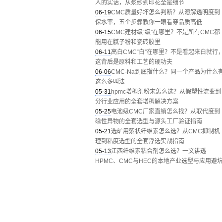
人的实话，从浆纱到印花全是细节
06-19
CMC质量好坏怎么判断？从溶解透明度到
保水率，五个步骤教你一眼看穿品质高低
06-15
CMC建材级“级”在哪里？不是所有CMC都
能用在腻子粉和瓷砖胶里
06-11
高白CMC“白”在哪里？不是看起来白就行
这背后是原料和工艺的硬功夫
06-06
CMC-Na到底指什么？同一个产品为什么
这么多叫法
05-31
hpmc增稠剂粉末怎么选？从假塑性流变到
分行业应用的全套增稠解决方案
05-25
电池级CMC厂家直销怎么找？从取代度到
磁性异物的全套选型与源头工厂验证指南
05-21
选矿用絮状纤维素怎么选？从CMC抑制机
理到粘度选型的全套浮选实战指南
05-13
江西纤维素粘合剂怎么选？一文讲透
HPMC、CMC与HEC的本地产业选型与应用避