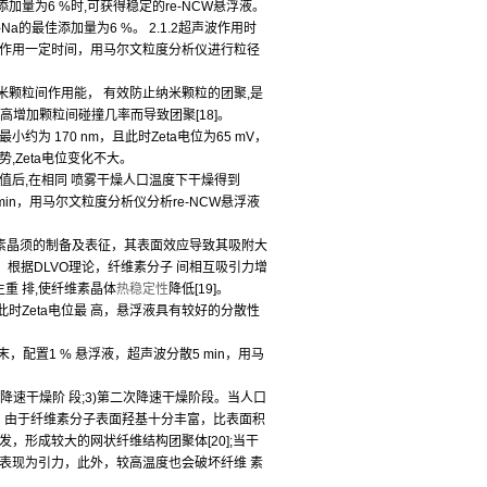
添加量为6 %时,可获得稳定的re-NCW悬浮液。
-Na的最佳添加量为6 %。 2.1.2超声波作用时
波作用一定时间，用马尔文粒度分析仪进行粒径
颗粒间作用能， 有效防止纳米颗粒的团聚,是
高增加颗粒间碰撞几率而导致团聚[18]。
小约为 170 nm，且此时Zeta电位为65 mV，
Zeta电位变化不大。
的pH值后,在相同 喷雾干燥人口温度下干燥得到
min，用马尔文粒度分析仪分析re-NCW悬浮液
素晶须的制备及表征，其表面效应导致其吸附大
，根据DLVO理论，纤维素分子 间相互吸引力增
重 排,使纤维素晶体
热稳定性
降低[19]。
且此时Zeta电位最 高，悬浮液具有较好的分散性
，配置1 % 悬浮液，超声波分散5 min，用马
次降速干燥阶 段;3)第二次降速干燥阶段。当人口
，由于纤维素分子表面羟基十分丰富，比表面积
，形成较大的网状纤维结构团聚体[20];当干
表现为引力，此外，较高温度也会破坏纤维 素