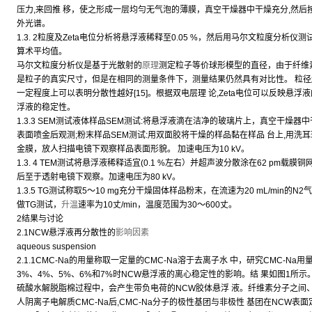
压力,来回推 移，使之形成一层均勻无气泡的薄膜，真空干燥器中干燥充分,然后按GB
外光谱。
1.3. 2粒度及Zeta电位分析将悬浮液稀释至0.05 %，然后用马尔文粒度分析
算术平均值。
马尔文粒度分析仪是基于光散射的
原理
测定粒子等价球形模型的直径，由于纤维
是粒子的真实尺寸，但是在相同的测量条件下，测量结果仍然具有对比性。 粒
一定程度上可以表明分散性越好[15]。根据双电层理 论,Zeta电位可以反映悬浮
浮液的稳定性。
1.3.3 SEM测试液体样品SEM测试:将悬浮液滴在洁净的玻璃片上，真空干燥器中
表面喷金后观测;粉末样品SEM测试:用双面胶将干燥的样品黏在样品 台上,用
金膜，放人扫描电镜下观察样品表面形貌。 加速电压为10 kV。
1.3. 4 TEM测试将悬浮液稀释适宜(0.1 %左右）并超声波分散涂在62 pm载膜
后至于透射电镜下观察。加速电压为80 kV。
1.3.5 TG测试称取5〜10 mg充分干燥固体样品粉末，在流速为20 mL/min的N
做TG测试，
升温
速率为10丈/min，温度范围为30〜600丈。
2结果与讨论
2.1NCW悬浮液再分散性的
影响因素
aqueous suspension
2.1.1CMC-Na的用量称取一定量的CMC-Na溶于去离子水 中，研究CMC-N
3%、4%、5%、6%和7%时NCW悬浮液的离心稳定性的影响。结 果如图1所示
硫酸水解脱脂棉过程中，会产生带负电荷的NCW胶体悬浮 液。纤维素分子之间、
人阴离子电解质CMC-Na后,CMC-Na分子的极性基团与非极性 基团在NCW表