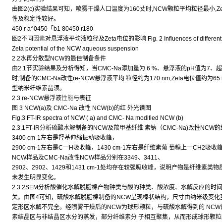
由图2(c)实验结果可知，喷雾干燥人口温度为160丈时,NCW颗粒平均粒径最小,Zeta
性及稳定性较好。
450 r a^0450「b1 80450 r180
图2不同
因素
对悬浮液平均液粒径及Zeta电位的影响 Fig. 2 Influences of different condi
Zeta potential of the NCW aqueous suspension
2.2水再分散型NCW的最佳制备条件
由2.1节实验结果及分析得知，当CMC-Na添加量为 6 %、悬浮液的pH值为7、超
时,制备的CMC-Na改性re-NCW悬浮液平均 粒径约为170 nm,Zeta电位值约
型纳米纤维素晶须。
2.3 re-NCW悬浮液
性能
与表征
图 3 NCW(a)及 CMC-Na 改性 NCW(b)的红 外光谱图
Fig.3 FT-IR spectra of NCW ( a) and CMC- Na modified NCW (b)
2.3.1FT-IR分析硫酸水解制备的NCW及羧甲基纤维 素钠（CMC-Na)改性N
3400 cm-1左右是羟基伸缩振动吸收峰，
2900 cm-1左右是C一H吸收峰，1430 cm-1左右是纤维素葡 萄糖上一CH2吸
NCW样品及CMC-Na改性NCW样品分别在3349、3411、
2902、2902、1429和1431 cm-1处均存在较强吸收峰，说明产物是纤维素
未发生明显变化。
2.3.2SEM分析酸催化水解脱脂棉产物种类与酸的种类、酸浓度、水解反应的时
关。由图4可知，硫酸水解脱脂棉制备的NCW呈现棒状结构，尺寸由纳米级变化
定形区水解不完全。经喷雾干燥后的NCW为球形颗粒，与硫酸水解得到的 NCW
素结晶区与非结晶区水分的蒸发，部分纤维素分 子相互聚集，从而形成球形颗粒[2