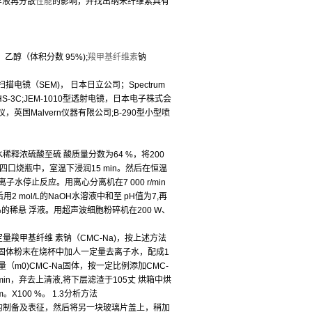
浮液再分散
性能
的影响，并找出纳米纤维素具有
乙醇（体积分数 95%);
羧甲基纤维素
钠
扫描电镜（SEM)， 日本日立公司；Spectrum
PHS-3C;JEM-1010型透射电镜，日本电子株式会
，英国Malvern仪器有限公司;B-290型小型喷
水稀释浓硫酸至硫 酸质量分数为64 %，将200
到四口烧瓶中，室温下浸润15 min。然后在恒温
水停止反应。用离心分离机在7 000 r/min
mol/L的NaOH水溶液中和至 pH值为7,再
的稀悬 浮液。用超声波细胞粉碎机在200 W、
定量羧甲基纤维 素钠（CMC-Na)，按上述方法
,将固体粉末在烧杯中加人一定量去离子水，配成1
（m0)CMC-Na固体，按一定比例添加CMC-
 min，弃去上清液,将下层滤渣于105丈 烘箱中烘
100 %。 1.3分析方法
晶须的制备及表征，然后将另一块玻璃片盖上，稍加