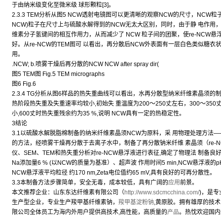
于由纳米级变化至微米级 球形颗粒[3]。
2.3.3 TEM分析从图5 NCW透射电镜图可以更清晰的观察NCW的尺寸，NCW粒
NCW)粒子在尺寸上与硫酸水解得到的NCW无太大区别，同时，由于静 电作用，
维素分子氢键间的相互作用力，从而减少了 NCW 粒子间的团聚，使re-NCW
好。从re-NCW的TEM图可 以看出，再分散后NCW外表面有一层白色类似糖衣状
用。
.NCW; b.喷雾干燥后再分散的NCW NCW after spray dir(
图5 TEM图 Fig.5 TEM micrographs
图6 Fig.6
2.3.4 TG分析从图6样品的热失重曲线可以看出，水再分散型纳米纤维素晶须的
热阶段热失重及失重速率均较小,初始失 重温度为200〜250丈左右，300〜350
小,600丈时热失重残余约为35 %,说明 NCW具有一定的热稳定性。
3结论
3.1以硫酸水解脱脂棉制备的纳米纤维素晶须NCW为原料，采 用物理处理方法—
的方法，经喷雾干燥再分散于去离子水中，制备了再分散钠米纤维 素晶须（re-NCW
仪、SEM、TEM和热失重分析对re-NCW悬浮液进行表征,确定了物理法 制备
Na添加量6 % (以NCW的质量为基准）、超声波 作用时间5 min,NCW悬浮液的p
NCW悬浮液平均粒径 约170 nm,Zeta电位值约65 mV,具有良好的可再分散性。
3.3本制备方法步骤简单，安全无毒，成本较低，具有广阔的
应用
前景。
本文推荐企业：山东东达纤维素有限公司（
http://www.sdcmcchina.com/
)，是
生产型企业，专业生产羧甲基纤维素钠，
羧甲基淀粉钠
,黄原胶。拥有雄厚的技
限公司全体员工为海内外用户提供高技术,高性能，高质量的
产品
。热忱欢迎国内