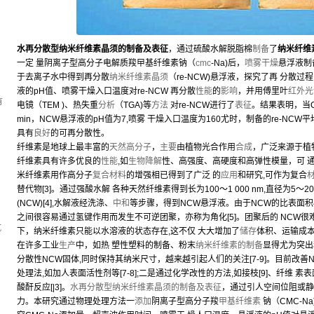
水再分散型纳米纤维素晶须的制备及表征
，通过硫酸水解脱脂棉
制备
了
纳米纤维
一定 量阴离子型高分子电解质羧曱基纤维素钠（
cmc
-Na)后，
喷雾干燥
悬浮液制
，
于去离子水中得到再分散
纳米纤维素晶须
（re-NCW)悬浮液，探究了再 分散过
液的pH值、喷雾干燥入口温度对re-NCW 再分散
性能
的
影响
，并用傅里叶
红外光
有
电镜（TEM )、热失重
分析
（TGA)等
方法
对re-NCW进行了
表征
。结果表明，当C
min，NCW悬浮液的pH值为7,喷雾 干燥入口温度为160尤时，制备的re-NCW平均
具有
良好
的可再分散性。
纤维素是地球上最丰富的
天然高分子
，
主要
由植物光合作用
合成
，广泛来源于植物
纤维素具有许多优良的
性能
,如
生物降解
性、高强度、高硬度和高弹性模量，可 通
米纤维素用作高分子
复合材料
的增强相已得到了广泛 的
应用
和研究,可作为复合
替代物[3]。通过强酸水解 各种天然纤维素得到长为100〜1 000 nm,直径为5
(NCW)[4],水解液经洗涤、
中和
等步骤，得到NCW悬浮液。由于NCW的比表面
之间很容易通过氢键作用而发生不可逆团聚，亦称为角化[5]。团聚后的 NCW
坑
下，纳米纤维素只能以水溶液的状态存在,这不仅 大大增加了
储存
体积、运输成本，
在许多工业
生产
中，如热 塑性塑料的制备、粉末
纳米纤维素的制备
显得尤为突出
分散性NCW固体,同时保持其纳米尺寸，越来越引起人们的关注[7-9]。目前改
处理法,如加人表面活性剂等[7-8];二是通过化学改性的方法,如接枝[9]、纤维 素表面硅烷
酸酐反应[|3]。
水再分散型纳米纤维素晶须的制备及表征
，通过引人空间位阻或静
力。本研究通过物理处理方法一
添加
阴离子型高分子羧
甲基纤维素
钠（CMC-N