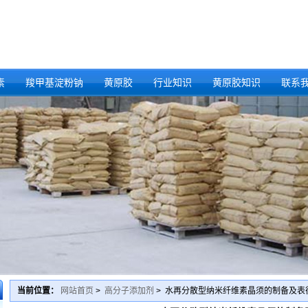
素
羧甲基淀粉钠
黄原胶
行业知识
黄原胶知识
联系
当前位置：
网站首页
>
高分子添加剂
> 水再分散型纳米纤维素晶须的制备及表