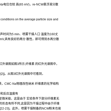
电位也较 高(65 mV)，re-NCW悬浮液分散
tions on the average particle size and
声时间为5 min、喷雾干燥人口 温度为160丈
为65 mV,具有良好的再分 散性，即可得到水再分散
CW的红外谱图如图3所示,纤维素 的红外光谱图中，
收峰[2|]。从图3红外光谱图中可看到，
类物质，CMC-Na物理改性纳米 纤维素的化学结构
间和反应温度有
至微米级，这是由于 实验条件下部分纤维素无
的形态有所不同,这是因为干燥过程中由于纤维
2-23]。此外，喷雾干燥制备的NCW粉末也易