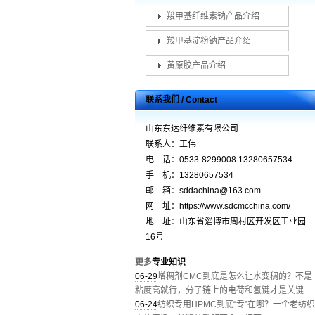
羧甲基纤维素钠产品介绍
羧甲基淀粉钠产品介绍
黄原胶产品介绍
联系我们 / Contact
山东东达纤维素有限公司
联系人：王伟
电 话：0533-8299008 13280657534
手 机：13280657534
邮 箱：sddachina@163.com
网 址：https://www.sdcmcchina.com/
地 址：山东省淄博市周村区开发区工业园
16号
更多
专业知识
06-29
增稠剂CMC到底是怎么让水变稠的？不是
粘度高就行，分子链上的电荷和氢键才是关键
06-24
纺织专用HPMC到底“专”在哪？一个老纺织