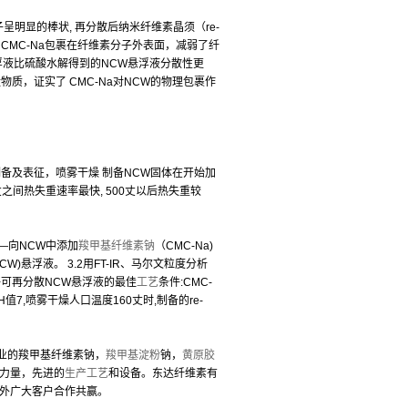
子呈明显的棒状, 再分散后纳米纤维素晶须（re-
CMC-Na包裹在纤维素分子外表面，减弱了纤
悬浮液比硫酸水解得到的NCW悬浮液分散性更
物质，证实了 CMC-Na对NCW的物理包裹作
制备及表征，喷雾干燥 制备NCW固体在开始加
丈之间热失重速率最快, 500丈以后热失重较
—向NCW中添加
羧甲基纤维素钠
（CMC-Na)
)悬浮液。 3.2用FT-IR、马尔文粒度分析
良好可再分散NCW悬浮液的最佳
工艺
条件:CMC-
H值7,喷雾干燥人口温度160丈时,制备的re-
专业的羧甲基纤维素钠，
羧甲基淀粉
钠，
黄原胶
术力量，先进的
生产工艺
和设备。东达纤维素有
外广大客户合作共赢。