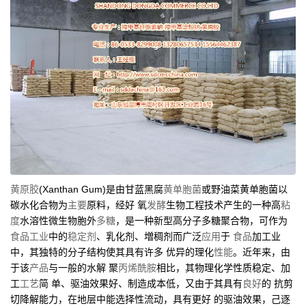
黄原胶
(Xanthan Gum)是由甘蓝黑腐
黄单胞菌
或野油菜黄单胞菌以
碳水化合物为
主要
原料，经好 氧
发酵
生物工程技术产生的一种高
粘
度
水溶性微生物胞外
多糖
，是一种新型高分子多糖聚合物，可作为
食品工业
中的
稳定剂
、乳化剂、増稠剂而广泛
应用
于
食品
加工业
中，其独特的分子结构使其具有许多 优异的理化
性能
。近年来，由
于该
产品
与一般的水解 聚
丙烯酰胺
相比，其物理化学性质稳定、加
工
工艺
简 单、驱油效果好、制造成本低，又由于其具有
良好
的 抗剪
切降解能力，在地层中能选择性流动，具有更好 的驱油效果，己逐