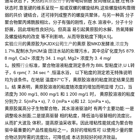
通常状态下，天然的
黄原胶分子
的带电荷侧链 反向缠绕主链,在有序
状态时,靠氢键的维系呈现一 般或双螺的螺旋结构,这些螺旋结构靠微
弱的共价 键结合，还可排列成整齐的螺旋共聚体，与另一种高 分子
聚合物聚丙烯酰胺相比，分子有强的刚性，在水 溶液中，分子十分
舒展，因此增粘性良好[5]。但高温 易引起黄原胶的水解、热氧降解
及螺旋结构的改变 等不利影响，从而导致粘度下降[4,5]。
实验
应用
的黄原胶为KJDX公司
生产
的黄原 胶MKD发酵液,
浓度
为
1.7%,配制水为HJM油 田注水站的处理污水，其中总矿化度为5 879.
8 mg/l, Ca2+ 浓度为 34. 1 mg/l, Mg2+ 浓度为 3. 4 mg/
1。按照
行业
标准，聚合物溶液粘度测定条件为:B8L 型粘度计,U L转
子，6 rpm( 7. 34 sec ^ ,恒温水浴， 以下粘度的测定若无特殊说明
均为该条件。在地层 温度87°C下，黄原胶溶液的粘度测定结果见图
1。结 果表明，黄原胶溶液的粘度随浓度的增加而明显增 力口，当
浓度为 300 mg/1, 800 mg/1 和 1 200 mg/1 时， 黄原胶溶液的粘度
分别为:2. 5(mPa • s), 7. 0 (mPa • s)和 12. 1(mPa • s)。
黄原胶属高分子生物聚合物，其水溶液驱油时 有两个主要功能:一是
调整吸水剖面;二是提高驱替 相的粘度，降低油与驱替相的流度比，
从而扩大波及 体积，提高原油采收率。因此增粘性能就成为聚合物
驱中最重要的产品性能指标之一，良好的增粘性可 以使用少量的聚
合物达到所需的流度比，可降低成 本达到较好的经济效益。