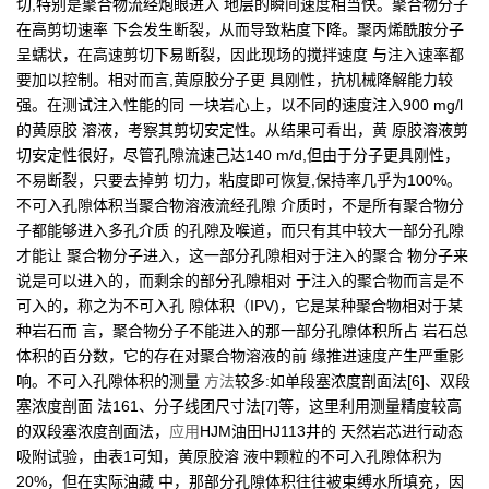
切,特别是聚合物流经炮眼进入 地层的瞬间速度相当快。聚合物分子
在高剪切速率 下会发生断裂，从而导致粘度下降。聚丙烯酰胺分子
呈蠕状，在高速剪切下易断裂，因此现场的搅拌速度 与注入速率都
要加以控制。相对而言,黄原胶分子更 具刚性，抗机械降解能力较
强。在测试注入性能的同 一块岩心上，以不同的速度注入900 mg/l
的黄原胶 溶液，考察其剪切安定性。从结果可看出，黄 原胶溶液剪
切安定性很好，尽管孔隙流速己达140 m/d,但由于分子更具刚性，
不易断裂，只要去掉剪 切力，粘度即可恢复,保持率几乎为100%。
不可入孔隙体积当聚合物溶液流经孔隙 介质时，不是所有聚合物分
子都能够进入多孔介质 的孔隙及喉道，而只有其中较大一部分孔隙
才能让 聚合物分子进入，这一部分孔隙相对于注入的聚合 物分子来
说是可以进入的，而剩余的部分孔隙相对 于注入的聚合物而言是不
可入的，称之为不可入孔 隙体积（IPV)，它是某种聚合物相对于某
种岩石而 言，聚合物分子不能进入的那一部分孔隙体积所占 岩石总
体积的百分数，它的存在对聚合物溶液的前 缘推进速度产生严重影
响。不可入孔隙体积的测量
方法
较多:如单段塞浓度剖面法[6]、双段
塞浓度剖面 法161、分子线团尺寸法[7]等，这里利用测量精度较高
的双段塞浓度剖面法，
应用
HJM油田HJ113井的 天然岩芯进行动态
吸附试验，由表1可知，黄原胶溶 液中颗粒的不可入孔隙体积为
20%，但在实际油藏 中，那部分孔隙体积往往被束缚水所填充，因