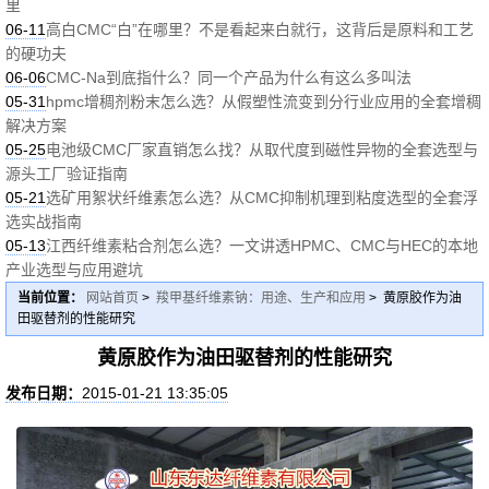
里
06-11
高白CMC“白”在哪里？不是看起来白就行，这背后是原料和工艺
的硬功夫
06-06
CMC-Na到底指什么？同一个产品为什么有这么多叫法
05-31
hpmc增稠剂粉末怎么选？从假塑性流变到分行业应用的全套增稠
解决方案
05-25
电池级CMC厂家直销怎么找？从取代度到磁性异物的全套选型与
源头工厂验证指南
05-21
选矿用絮状纤维素怎么选？从CMC抑制机理到粘度选型的全套浮
选实战指南
05-13
江西纤维素粘合剂怎么选？一文讲透HPMC、CMC与HEC的本地
产业选型与应用避坑
当前位置：
网站首页
>
羧甲基纤维素钠：用途、生产和应用
> 黄原胶作为油
田驱替剂的性能研究
黄原胶作为油田驱替剂的性能研究
发布日期：
2015-01-21 13:35:05