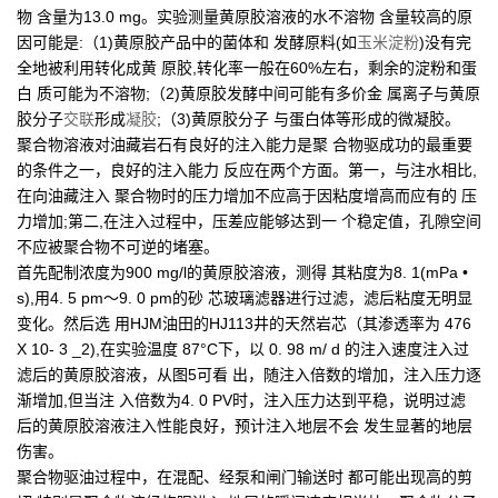
物 含量为13.0 mg。实验测量黄原胶溶液的水不溶物 含量较高的原
因可能是:（1)黄原胶产品中的菌体和 发酵原料(如
玉米淀粉
)没有完
全地被利用转化成黄 原胶,转化率一般在60%左右，剩余的淀粉和蛋
白 质可能为不溶物;（2)黄原胶发酵中间可能有多价金 属离子与黄原
胶分子
交联
形成
凝胶
;（3)黄原胶分子 与蛋白体等形成的微凝胶。
聚合物溶液对油藏岩石有良好的注入能力是聚 合物驱成功的最重要
的条件之一，良好的注入能力 反应在两个方面。第一，与注水相比,
在向油藏注入 聚合物时的压力增加不应高于因粘度增高而应有的 压
力增加;第二,在注入过程中，压差应能够达到一 个稳定值，孔隙空间
不应被聚合物不可逆的堵塞。
首先配制浓度为900 mg/l的黄原胶溶液，测得 其粘度为8. 1(mPa •
s),用4. 5 pm〜9. 0 pm的砂 芯玻璃滤器进行过滤，滤后粘度无明显
变化。然后选 用HJM油田的HJ113井的天然岩芯（其渗透率为 476
X 10- 3 _2),在实验温度 87°C下，以 0. 98 m/ d 的注入速度注入过
滤后的黄原胶溶液，从图5可看 出，随注入倍数的增加，注入压力逐
渐增加,但当注 入倍数为4. 0 PV时，注入压力达到平稳，说明过滤
后的黄原胶溶液注入性能良好，预计注入地层不会 发生显著的地层
伤害。
聚合物驱油过程中，在混配、经泵和闸门输送时 都可能出现高的剪