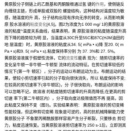
黄原胶分子侧链上的乙酰基和丙酮酸根通过氢 键的
作用
，使侧链反
向缠绕主链，形成单股或双股的 螺旋结构，这种结构对温度较为敏
感，随温度的升 高，分子结构出现有序向无序的转变，从而影响黄
原 胶水溶液的
粘度变化
[4,5]。图2为浓度为1 000 mg/ 1的黄原胶溶
液的粘度^温度关系曲线，结果表明，黄 原胶溶液的粘度随温度升高
而下降的趋势较为明 显，当温度从30C升至55C和87C(HJM油田的
地 层温度）时，黄原胶溶液的粘度从34. 5( mPa • s)降 至20. 0( m
Pa • s)和9. 5( mPa • s),粘度保持率分别 为 37. 3%和 27. 5%。
黄原胶溶液属于假塑性流体，它的
流变性
能表 现为：随剪切速率的
变化呈牛顿一非牛顿一牛顿型 流体的流动特征。在剪切速率较低的
情况下(第一牛 顿区），分子的运动以布朗运动为主。布朗运动的结
果，使较小剪切速率引起的分子取向很快消失，所以 粘度保持不变;
在较高的剪切速率下(非牛顿区)，分 子很快取向，布朗运动的影响
可以忽略不记，故溶液 的粘度随剪切速率的升高而降低;在更高的剪
切速 率下(第二牛顿区内），分子取向度达极限值而不再 提高，因
此粘度又保持不变（图3)。实验结果表明： 黄原胶溶液的剪切变稀
性能较强，但这种剪切变稀 现象是可逆的，高的抗机械降解能力使
黄原胶分子 不象聚丙稀酰胺那样容易产生分子断裂，只要移去 剪切
力，粘度迅速恢复。当黄原胶溶液剪切速率为 250 s-1后，立即测其