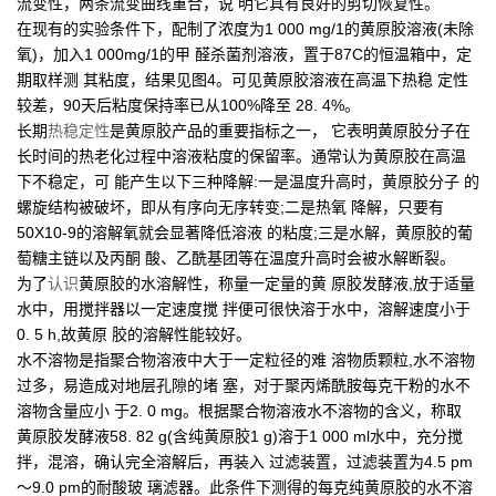
流变性，两条流变曲线重合，说 明它具有良好的剪切恢复性。
在现有的实验条件下，配制了浓度为1 000 mg/1的黄原胶溶液(未除
氧)，加入1 000mg/1的甲 醛杀菌剂溶液，置于87C的恒温箱中，定
期取样测 其粘度，结果见图4。可见黄原胶溶液在高温下热稳 定性
较差，90天后粘度保持率已从100%降至 28. 4%。
长期
热稳定性
是黄原胶产品的重要指标之一， 它表明黄原胶分子在
长时间的热老化过程中溶液粘度的保留率。通常认为黄原胶在高温
下不稳定，可 能产生以下三种降解:一是温度升高时，黄原胶分子 的
螺旋结构被破坏，即从有序向无序转变;二是热氧 降解，只要有
50X10-9的溶解氧就会显著降低溶液 的粘度;三是水解，黄原胶的葡
萄糖主链以及丙酮 酸、乙酰基团等在温度升高时会被水解断裂。
为了
认识
黄原胶的水溶解性，称量一定量的黄 原胶发酵液,放于适量
水中，用搅拌器以一定速度搅 拌便可很快溶于水中，溶解速度小于
0. 5 h,故黄原 胶的溶解性能较好。
水不溶物是指聚合物溶液中大于一定粒径的难 溶物质颗粒,水不溶物
过多，易造成对地层孔隙的堵 塞，对于聚丙烯酰胺每克干粉的水不
溶物含量应小 于2. 0 mg。根据聚合物溶液水不溶物的含义，称取
黄原胶发酵液58. 82 g(含纯黄原胶1 g)溶于1 000 ml水中，充分搅
拌，混溶，确认完全溶解后，再装入 过滤装置，过滤装置为4.5 pm
〜9.0 pm的耐酸玻 璃滤器。此条件下测得的每克纯黄原胶的水不溶