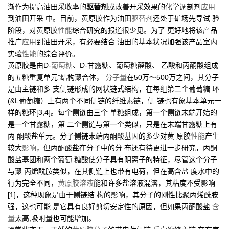
渐作为提高油田采收率的
驱替剂
或改善开采效果的化学调剖剂
应用
到油田开采 中。目前，黄原胶作为油田
驱替剂
还处于矿场先导试 验
阶段，对黄原胶
性能
综合研究的报道很少见。为了 更好地将该产品
推广
应用
到油田开采，有必要结合 油田的基本状况加强该产品室内
实验
性能
的综合评价。
黄原胶是由D-
葡萄糖
、D-甘露糖、葡萄糖醛酸、 乙酸和丙酮酸组成
的五糖重复单元”结构聚合体，
分子量
在50万〜500万之间，其分子
是由主链和多 支侧链形成的网状链式结构，在每组第二个葡萄糖 环
(&L葡萄糖）上有两个不同侧链的纤维素链，侧 链也有象基本单元一
样的糖环[3,4]。每个侧链由三个 单糖组成，第一个侧链末端开始的
是一个甘露糖，第 二个侧链与第一个类似，只是在末端甘露糖上有
丙 酮酸盐单元。分子侧链末端丙酮酸基因的多少对黄 原胶
性能
产生
较大
影响
，但丙酮酸盐在分子中的分 布还有待更进一步研究，丙酮
酸盐基团和两个葡萄 糖酸使分子具有阴离子的特征，尽管这个分子
与聚 丙烯酰胺类似，在其侧链上也带有电荷，但在高含盐 度水中的
行为完全不同，
黄原胶溶液
能和许多盐溶液混溶，其粘度不受影响
[1]，这种现象是由于侧链结 构的影响，其分子的刚性比聚丙烯酰胺
强，这也可能 是它具有良好剪切安定性的原因，但如果丙酮酸盐
含
量
太高,吸咐量也可能增加。