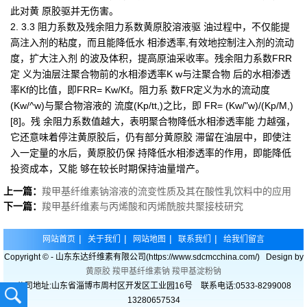
此对黄 原胶驱并无伤害。
2. 3.3 阻力系数及残余阻力系数黄原胶溶液驱 油过程中，不仅能提
高注入剂的粘度，而且能降低水 相渗透率,有效地控制注入剂的流动
度，扩大注入剂 的波及体积，提高原油采收率。残余阻力系数FRR
定 义为油层注聚合物前的水相渗透率K w与注聚合物 后的水相渗透
率Kf的比值，即FRR= Kw/Kf。阻力系 数FR定义为水的流动度
(Kw/^w)与聚合物溶液的 流度(Kp/tt,)之比，即 FR= (Kw/"w)/(Kp/M,)
[8]。残 余阻力系数值越大，表明聚合物降低水相渗透率能 力越强，
它还意味着停注黄原胶后，仍有部分黄原胶 滞留在油层中，即使注
入一定量的水后，黄原胶仍保 持降低水相渗透率的作用，即能降低
投资成本，又能 够在较长时期保持油量增产。
上一篇：
羧甲基纤维素钠溶液的流变性质及其在酸性乳饮料中的应用
下一篇：
羧甲基纤维素与丙烯酸和丙烯酰胺共聚接枝研究
|
|
|
|
网站首页
关于我们
网站地图
联系我们
给我们留言
Copyright © - 山东东达纤维素有限公司(https://www.sdcmcchina.com/) Design by
黄原胶
羧甲基纤维素钠
羧甲基淀粉钠
公司地址:山东省淄博市周村区开发区工业园16号 联系电话:0533-8299008
13280657534