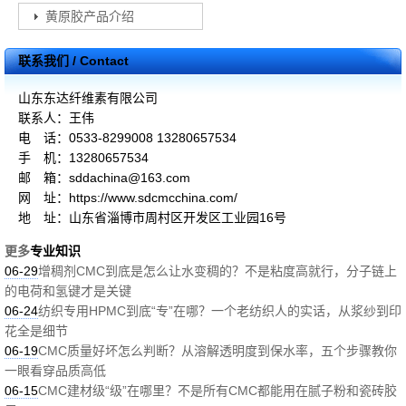
黄原胶产品介绍
联系我们 / Contact
山东东达纤维素有限公司
联系人：王伟
电 话：0533-8299008 13280657534
手 机：13280657534
邮 箱：sddachina@163.com
网 址：https://www.sdcmcchina.com/
地 址：山东省淄博市周村区开发区工业园16号
更多
专业知识
06-29
增稠剂CMC到底是怎么让水变稠的？不是粘度高就行，分子链上
的电荷和氢键才是关键
06-24
纺织专用HPMC到底“专”在哪？一个老纺织人的实话，从浆纱到印
花全是细节
06-19
CMC质量好坏怎么判断？从溶解透明度到保水率，五个步骤教你
一眼看穿品质高低
06-15
CMC建材级“级”在哪里？不是所有CMC都能用在腻子粉和瓷砖胶