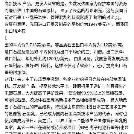
高新技术 产品，更发人深省的是，少数发达国家为保护本国的资源
而廉价进口中国的石墨原料， 显示了长远的战略眼光，这与我国当
前对石墨工业乱采滥挖、管理混乱的状况形成了 鲜明的对比[1]。
有资料表明，我国进口石墨及制品的平均价为1947美元/吨，而我国
出口鳞片石
1
墨的平均价为716美元/吨，非晶质石墨出口平均价为112美元/吨。
进口石墨及制品的 平均价约为出口平均价的三、四倍。出口原料、
进口制品、年用外汇约1200万美元。 由此可见，我国急需发展高级
石墨制品，搞好进口替代，这样不仅可节省外汇，还可 提高出口石
墨的附加值。
这几年来，由于市场竞争激烈，各企业纷纷把目光放在内部挖潜降
耗、开发新产 品、提高技术水平上。砂磨机用于选矿
工艺
直接生产
电碳石墨，大大提高了磨矿效果， 使含碳99.9%以上的高纯石墨、
可膨胀石墨、胶父体石墨等高新技术产品相继研制成功， 极大地改
善了石墨行业的产品结构，特别是山东南墅引进日本工艺技术生产
的显像管 石墨乳，已经成为国内石墨高新技术产品的代表，同时也
使我国成为继日、美之后， 世界上第三个能够生产显像管石墨乳的
国家。其它一些正在研制或待开发项目（如锂 离子电池石墨等)也显