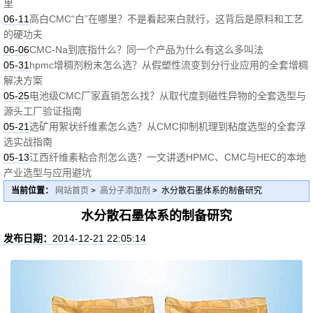
里
06-11
高白CMC“白”在哪里？不是看起来白就行，这背后是原料和工艺
的硬功夫
06-06
CMC-Na到底指什么？同一个产品为什么有这么多叫法
05-31
hpmc增稠剂粉末怎么选？从假塑性流变到分行业应用的全套增稠
解决方案
05-25
电池级CMC厂家直销怎么找？从取代度到磁性异物的全套选型与
源头工厂验证指南
05-21
选矿用絮状纤维素怎么选？从CMC抑制机理到粘度选型的全套浮
选实战指南
05-13
江西纤维素粘合剂怎么选？一文讲透HPMC、CMC与HEC的本地
产业选型与应用避坑
当前位置：
网站首页
>
高分子添加剂
> 水分散石墨体系的制备研究
水分散石墨体系的制备研究
发布日期：
2014-12-21 22:05:14