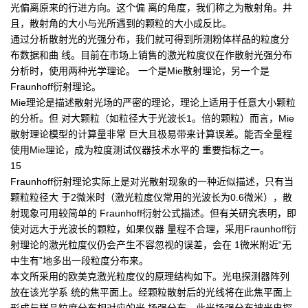
光偏离原来的行进方向。这个偏 离的角度，我们称之为散射角。并
且，散射角的大小与光所遇到的颗粒的大小成反比。
通过分析散射光的光强分布，我们就可得到所测粉体样品的粒度分
布数据和曲 线。目前在市场上销售的激光粒度仪在作散射光强分布
分析时，使用两种光学理论。 一个是Mie散射理论，另一个是
Fraunhoff衍射理论。
Mie理论是描述散射光场的严密的理论，理论上适用于任意大小颗粒
的分析。但 对大颗粒（如粒径大于光波长1。倍的颗粒）而言，Mie
散射理论模型的计算量非常 巨大且极易带来计算误差。能否全量程
使用Mie理论，成为粒度测试仪器技术水平的 重要指标之一。
15
Fraunhoff衍射理论实际上是对光散射现象的一种近似描述，只有当
颗粒粒径大 于2微米时（激光粒度仪常用的光波长为0.6微米），散
射现象可用较简单的 Fraunhoff衍射公式描述。但有关研究表明，即
使对远大于光波长的颗粒，如果仪器 量程不合理，采用Fraunhoff衍
射理论的激光粒度仪仍会产生不容忽视的误差，会在 1微米附近“无
中生有”地多出一段粒度分布来。
本文所采用的欧美克激光粒度仪的原理结构如下。光电探测器阵列
放在该光学系 统的焦平面上。经颗粒散射后的光线将在此焦平面上