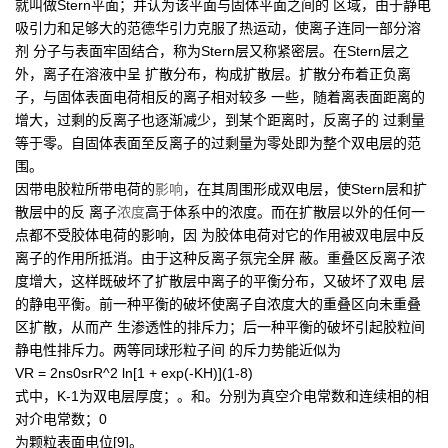
就叫做Stern平面；并认为该平面与固体平面之间的 区域，由于静电
吸引力和足够大的范德华引力克服了热运动，使离子连同一部分溶
剂 分子与表面牢固结合，称为Stern层又称紧密层。在Stern层之
外，离子在溶液中呈 扩散分布，构成扩散层。扩散分布着正负离
子，与固体表面电荷相反的离子相对较多 一些，随着离表面距离的
增大，过剩的反离子也逐渐减少，到某个距离时，反离子的 过剩量
等于零。自固体表面至反离子的过剩量为零处即为整个双电层的范
围。
因带电胶粒所带电荷的
影响
，在其周围形成双电层，使Stern层和扩
散层中的反 离子
浓度
高于体系中的浓度。而在扩散层以外的任何一
点都不受胶体电荷的影响，因 为胶体电荷对它的作用被双电层中反
离子的作用所抵消。由于这种反离子氛完全屏 蔽。重叠区反离子浓
度增大，这样既破坏了扩散层中离子的平衡分布，又破坏了双电 层
的静电平衡。前一种平衡的破坏使离子自浓度大的重叠区向未重叠
区扩散，从而产 生渗透性的排斥力；后一种平衡的破坏引起胶粒间
静电性排斥力。两等同球形粒子间 的斥力势能近似为
VR = 2ns0srR^2 ln[1 + exp(-KH)](1-8)
式中，K-1为双电层厚度；。和。分别为真空介电常数和连续相的相
对介电常数；0
为颗粒表面电位[9]。