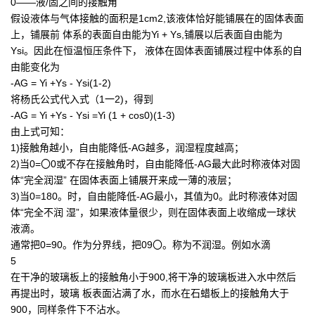
0——液/固之间的接触角
假设液体与气体接触的面积是1cm2,该液体恰好能铺展在的固体表面
上，铺展前 体系的表面自由能为Yi + Ys,铺展以后表面自由能为
Ysi。因此在恒温恒压条件下， 液体在固体表面铺展过程中体系的自
由能变化为
-AG = Yi +Ys - Ysi(1-2)
将杨氏公式代入式（1一2)，得到
-AG = Yi +Ys - Ysi =Yi (1 + cos0)(1-3)
由上式可知：
1)接触角越小，自由能降低-AG越多，润湿程度越高；
2)当0=〇0或不存在接触角时，自由能降低-AG最大此时称液体对固
体“完全润湿” 在固体表面上铺展开来成一薄的液层；
3)当0=180。时，自由能降低-AG最小，其值为0。此时称液体对固
体“完全不润 湿”，如果液体量很少，则在固体表面上收缩成一球状
液滴。
通常把0=90。作为分界线，把09〇。称为不润湿。例如水滴
5
在干净的玻璃板上的接触角小于900,将干净的玻璃板进入水中然后
再提出时，玻璃 板表面沾满了水，而水在石蜡板上的接触角大于
900，同样条件下不沾水。