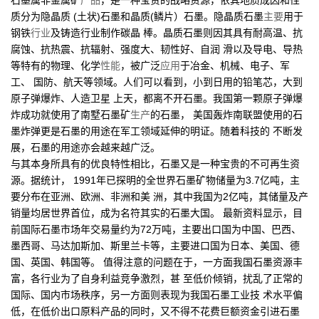
石墨属非金属矿
产品
，是一种宝贵的战略资源，依其地质成因和性
质分为隐晶质 (土状)石墨和晶质(鳞片）石墨。隐晶质石墨
主要
用于
钢铁
行业
及铸造行业制作碳晶 棒。晶质石墨则因其具有耐高温、抗
腐蚀、抗热震、抗辐射、强度大、韧性好、自润 滑以及导电、导热
等特有的物理、化学
性能
，被广泛
应用
于冶金、机械、电子、军
工、 国防、航天等领域。人们可以看到，小到日用的铅笔芯，大到
原子弹爆炸、人造卫星 上天，都离不开石墨。我国第一颗原子弹爆
炸成功就使用了南墅石墨矿
生产
的石墨， 美国轰炸南联盟使用的石
墨炸弹更是石墨的用途在军工领域延伸的明证。随着科技的 不断发
展，石墨的用途亦会越来越广泛。
与其本身所具有的优良特性相比，石墨又是一种宝贵的不可再生资
源。据统计， 1991年已探明的全世界石墨矿物储量为3.7亿吨，主
要分布在亚洲、欧洲、非洲和美 洲，其中我国为2亿吨，其储量及产
销量均居世界首位，成为名符其实的石墨大国。 最新资料显示，目
前国际石墨市场年交易量约为72万吨，主要出口国为中国、巴西、
墨西哥、马达加斯加、斯里兰卡等，主要进口国为日本、美国、德
国、英国、韩国等。 值得注意的问题在于，一方面我国石墨资源丰
富，各行业为了自身利益竞争激烈，甚 至低价倾销，扰乱了正常的
国际、国内市场秩序，另一方面则表现为我国石墨工业技 术水平偏
低，在低价出口原料产品的同时，又不得不花费巨额资金引进石墨