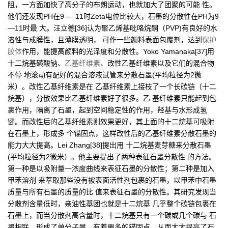
阻，一方面加快了高分子的布朗运动，也就加大了团聚的可能 性。
他们还发现PH在9 — 11时Zeta电位比较大，石墨的分散性在PH为9
—11时最 大。汪立德[36]认为聚乙烯基吡咯烷酮（PVP)有良好的水
溶性与成膜性，且薄膜透明， 可作一些颜料表面包覆剂，达到
保护
胶体
作用，能提高颜料的光泽度和分散性。Yoko Yamanaka[37]用
十二烷基磺酸钠、
乙基纤维素
、改性乙基纤维素以及它们的混合物
不停 地滚动有配好的混合溶液试管来分散石墨(平均粒径为2微
米）。改性乙基纤维素是在 乙基纤维素上接枝了一个长碳链（十二
烷基），分散效果比乙基纤维素好了很多。乙 基纤维素只能起到包
裹作用，隔离了石墨，起到空间稳定性的作用，羟基与水形成氢
键。而改性后的乙基纤维素则效果更好，其上面的十二烷基可吸附
在石墨上，形成多 个锚固点，这样改性后的乙基纤维素分散石墨的
能力大大提高。Lei Zhang[38]提出用 十二烷基麦芽糖来分散石墨
(平均粒径为2微米）。他主要提出了两种表征石墨分散性 的方法。
第一种是以吸附量一浓度曲线来表征石墨的分散性；第二种是加入
甲苯溶剂 来萃取那些没有被表面活性剂包裹的石墨，以甲苯中石墨
质量与所有石墨的质量的比 值来表征石墨的分散性。其研究发现当
分散剂含量低时，亲油性基团也就是十二烷基 几乎整个碳链包裹在
石墨上，而当分散剂高含量时，十二烷基只有一个碳或几个碳与 石
墨相联，形成了单分子层，有着更多的锚固点，从而大大提高了石