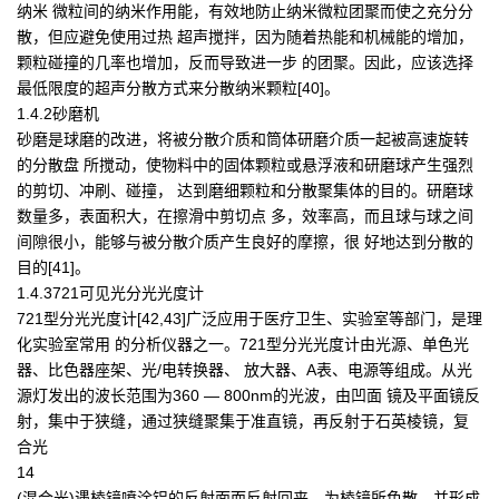
纳米 微粒间的纳米作用能，有效地防止纳米微粒团聚而使之充分分
散，但应避免使用过热 超声搅拌，因为随着热能和机械能的增加，
颗粒碰撞的几率也增加，反而导致进一步 的团聚。因此，应该选择
最低限度的超声分散方式来分散纳米颗粒[40]。
1.4.2砂磨机
砂磨是球磨的改进，将被分散介质和筒体研磨介质一起被高速旋转
的分散盘 所搅动，使物料中的固体颗粒或悬浮液和研磨球产生强烈
的剪切、冲刷、碰撞， 达到磨细颗粒和分散聚集体的目的。研磨球
数量多，表面积大，在擦滑中剪切点 多，效率高，而且球与球之间
间隙很小，能够与被分散介质产生良好的摩擦，很 好地达到分散的
目的[41]。
1.4.3721可见光分光光度计
721型分光光度计[42,43]广泛应用于医疗卫生、实验室等部门，是理
化实验室常用 的分析仪器之一。721型分光光度计由光源、单色光
器、比色器座架、光/电转换器、 放大器、A表、电源等组成。从光
源灯发出的波长范围为360 — 800nm的光波，由凹面 镜及平面镜反
射，集中于狭缝，通过狭缝聚集于准直镜，再反射于石英棱镜，复
合光
14
(混合光)遇棱镜喷涂铝的反射面而反射回来，为棱镜所色散，并形成