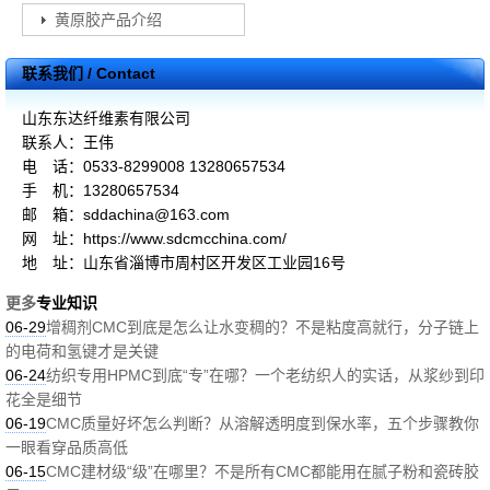
黄原胶产品介绍
联系我们 / Contact
山东东达纤维素有限公司
联系人：王伟
电 话：0533-8299008 13280657534
手 机：13280657534
邮 箱：sddachina@163.com
网 址：https://www.sdcmcchina.com/
地 址：山东省淄博市周村区开发区工业园16号
更多
专业知识
06-29
增稠剂CMC到底是怎么让水变稠的？不是粘度高就行，分子链上
的电荷和氢键才是关键
06-24
纺织专用HPMC到底“专”在哪？一个老纺织人的实话，从浆纱到印
花全是细节
06-19
CMC质量好坏怎么判断？从溶解透明度到保水率，五个步骤教你
一眼看穿品质高低
06-15
CMC建材级“级”在哪里？不是所有CMC都能用在腻子粉和瓷砖胶