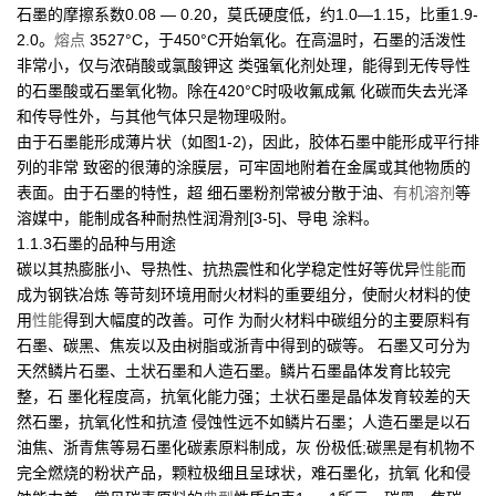
石墨的摩擦系数0.08 — 0.20，莫氏硬度低，约1.0—1.15，比重1.9-
2.0。
熔点
3527°C，于450°C开始氧化。在高温时，石墨的活泼性
非常小，仅与浓硝酸或氯酸钾这 类强氧化剂处理，能得到无传导性
的石墨酸或石墨氧化物。除在420°C时吸收氟成氟 化碳而失去光泽
和传导性外，与其他气体只是物理吸附。
由于石墨能形成薄片状（如图1-2)，因此，胶体石墨中能形成平行排
列的非常 致密的很薄的涂膜层，可牢固地附着在金属或其他物质的
表面。由于石墨的特性，超 细石墨粉剂常被分散于油、
有机溶剂
等
溶媒中，能制成各种耐热性润滑剂[3-5]、导电 涂料。
1.1.3石墨的品种与用途
碳以其热膨胀小、导热性、抗热震性和化学稳定性好等优异
性能
而
成为钢铁冶炼 等苛刻环境用耐火材料的重要组分，使耐火材料的使
用
性能
得到大幅度的改善。可作 为耐火材料中碳组分的主要原料有
石墨、碳黑、焦炭以及由树脂或浙青中得到的碳等。 石墨又可分为
天然鳞片石墨、土状石墨和人造石墨。鳞片石墨晶体发育比较完
整，石 墨化程度高，抗氧化能力强；土状石墨是晶体发育较差的天
然石墨，抗氧化性和抗渣 侵蚀性远不如鳞片石墨；人造石墨是以石
油焦、浙青焦等易石墨化碳素原料制成，灰 份极低;碳黑是有机物不
完全燃烧的粉状产品，颗粒极细且呈球状，难石墨化，抗氧 化和侵