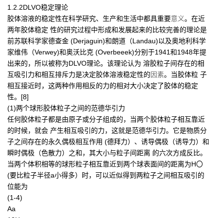
1.2.2DLVO稳定理论
胶体溶液的稳定性在科学研究、生产和生活中都具重要
意义
。在近
两年胶体稳定 性的研究过程中形成和发展起来的比较完善的理论是
前苏联科学家德查金 (Derjaguin)和朗道（Landau)以及奥地利科学
家维伟（Verwey)和奥沃比克 (Overbeeek)分别于1941和1948年提
出来的，所以被称为DLVO理论。该理论认为 溶胶粒子间存在的相
互吸引力和相互排斥力是决定胶体溶液稳定性的
因素
。当胶体粒 子
相互接近时，这两种作用相反的力的相对大小决定了胶体的稳定
性。[8]
(1)两个球形胶体粒子之间的范德华引力
任何胶体粒子都是由原子或分子组成的，当两个胶体粒子相互靠近
的时候，就会 产生相互吸引的力，这就是范德华引力。它是物质分
子之间存在的永久偶极相互作用 (德拜力）、诱导偶极（诱导力）和
瞬时偶极（色散力）之和，其大小与粒子间距离 的六次方成反比。
当两个体积相等的球形粒子相互靠近到两个球表面间的距离为H〇
(要比粒子半径a小得多）时，可以近似得到两粒子之间相互吸引的
位能为
(1-4)
Aa