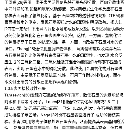
王周福[26]等用非离子表面活性剂先将石墨先预分散，再向分散体系
中同时滴加硫 酸铝和氢氧化钠溶液，这样两者发生化学反应在石墨
颗粒表面沉积了氢氧化铝，基于 石墨颗粒的透射电镜观察（TEM)和
表面接触角的测定，发现石墨颗粒对水的润湿性 明显改善。杨志红
[27]在一定条件下用
异丙醇
铝水解形成氢氧化铝，以
聚乙烯醇
为助分
散剂促使氢氧化铝在石墨表面生长沉积，这样，一方面，氢氧化铝
的包覆提高了石墨 的抗氧化性，另一方面，也改善了石墨对水的润
湿性。Zhang[28]通过测量沉降物体积、 沉降物密度以及漂浮石墨
占石墨总量的比例等手段来表征石墨与水的润湿性，也发现 水合反
应生成的三氧化二铝、二氧化硅及其混合物能很好地包覆在石墨的
表面，实现 石墨在水中的稳定分散。此种使用金属氧化物对石墨进
行包覆，主要赋予石墨高抗氧 化性，可用于作耐火材料[29]，而在
本文侧重研究的分散石墨用作高温润滑剂。
1.3.5表面接枝改性石墨
Tarasevich[30]发现在石墨的边缘存在
羧基
，致使石墨的边缘能够吸
附水和甲醇等 小分子。Lopes[31]则通过过氧化苯甲酰或2,5-二甲
基-2,5-双（2-乙基己基过氧基） 己烷（L256)引发，在石墨的表面
成功接枝了苯乙烯。Nagai[32]也在石墨表面进行了 成功的接枝实
验。李勇[33]用等离子体预处理石墨表面，从而提高其表面基团的活
性， 然后进行
甲基丙烯酸
丁酯、
甲基丙烯酸甲酯
接枝聚合，使石墨