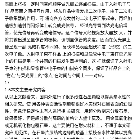
表面上将按一定时间空间顺序做光栅式逐点扫描。由于入射电子与
样 品表面之间相互作用，将从样品中激发出二次电子。由于二次电
子收集器的作用，可 将向各方向发射的二次电子汇集起来，再经加
速极加速射到闪烁体上转变成光信号， 经过光导管到达光电倍增
管，使光信号再转变成电信号。这个信号又经视频放大器放 大，并
将其输出送至显像管的栅极，调制显像管的亮度。因而在荧光屏上
便呈现一副 亮暗程度不同的、反映样品表面起伏程度（形貌）的二
次电子像。入射电子束在样品 上的扫描和显像管中电子束在荧光屏
上的扫描是用一个共同的扫描发生器控制的，这 样就保证了入射电
子束的扫描和显像管中电子束的扫描完全同步，保证了样品台上的
“物点”与荧光屏上的“像点”在时间与空间上一一对应。
17
1.5本文主要研究内容
从以上文献看来，国内外进行了很多改性石墨颗粒以提高亲水性的
相关研究。使 用各种表面活性剂能够很好地实现对石墨表面的润湿
性，但悬浮稳定性未有人进行相 关研究。用超分散剂来分散石墨，
效果很好，但是超分散剂高昂的价格让人望尘莫及。 用金属氧化物
或无机氧化物包覆石墨，这主要使用在耐火材料上，不适于本文研
究应 用范围。在石墨片层结构边缘的羧基上接枝亲水性单体以提高