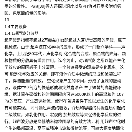
墨的分散性。 Palit[39]等人还探讨温度以及PH值对石墨吸附组氨
酸、色氨酸的量的影响。
13
1.4主要设备
1.4.1超声波分散器
超声波是指频率超过2万赫兹(Hz)即超过人耳听觉高限的声波，属于
机械波。由于 超声波在化学中的
应用
，形成了一门新兴学科——声
化学。上世纪80年代，声化学对 化合物的
合成
、聚合物的降解、颗
粒物质的分散具有
重要作用
。迄今为止，对超声波 之所以能产生化
学效应的原因尚不十分清楚。一个普遍接受的观点是空化现象，这
可 能是化学效应的关键，即在液体介质中微泡的形成和破裂过程
中，伴随能量的释放。 空化现象产生的瞬间，形成了强烈的振动
波，液体中空气泡的快速形成和突然崩溃产 生了短暂的高能微环
境，据计算在毫微秒的时间间隔内可达5000K以上的高温和约 107
Pa的高压，产生高速射流，使得在普通条件下难以发生的化学变化
有可能实现。 同时通过声波的吸收，介质和容器的共振性质引起的
二级效应，如乳化作用、宏观的 加热效应等来促进化学反应的进
行。超声波分散是降低纳米微粒团聚的有效方法，利 用超声空化时
产生的局部高温、高压或强冲击波和微射流等，可较大幅度地弱化