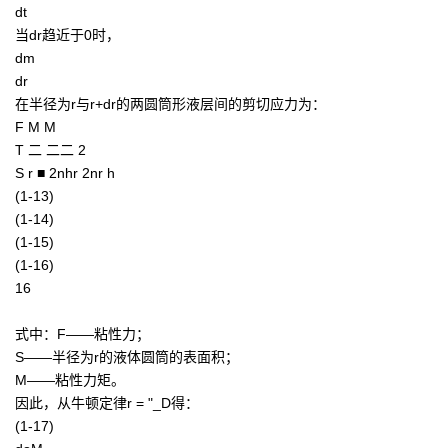
dt
当dr趋近于0时，
dm
dr
在半径为r与r+dr的两圆筒形液层间的剪切应力为：
F M M
T 二 二二 2
S r ■ 2nhr 2nr h
(1-13)
(1-14)
(1-15)
(1-16)
16
式中：F——粘性力；
S——半径为r的液体圆筒的表面积；
M——粘性力矩。
因此，从牛顿定律r = "_D得：
(1-17)