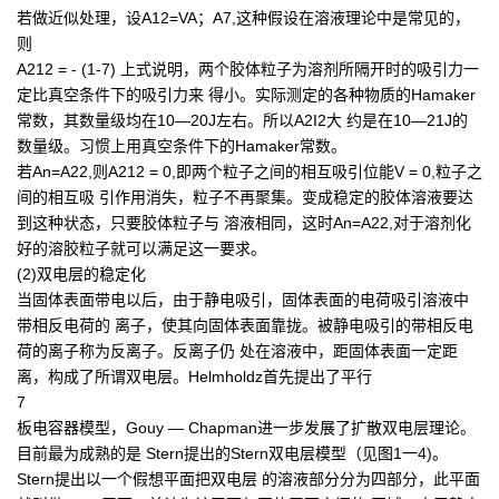
若做近似处理，设A12=VA；A7,这种假设在溶液理论中是常见的，
则
A212 = - (1-7) 上式说明，两个胶体粒子为溶剂所隔开时的吸引力一
定比真空条件下的吸引力来 得小。实际测定的各种物质的Hamaker
常数，其数量级均在10—20J左右。所以A2I2大 约是在10—21J的
数量级。习惯上用真空条件下的Hamaker常数。
若An=A22,则A212 = 0,即两个粒子之间的相互吸引位能V = 0,粒子之
间的相互吸 引作用消失，粒子不再聚集。变成稳定的胶体溶液要达
到这种状态，只要胶体粒子与 溶液相同，这时An=A22,对于溶剂化
好的溶胶粒子就可以满足这一要求。
(2)双电层的稳定化
当固体表面带电以后，由于静电吸引，固体表面的电荷吸引溶液中
带相反电荷的 离子，使其向固体表面靠拢。被静电吸引的带相反电
荷的离子称为反离子。反离子仍 处在溶液中，距固体表面一定距
离，构成了所谓双电层。Helmholdz首先提出了平行
7
板电容器模型，Gouy — Chapman进一步发展了扩散双电层理论。
目前最为成熟的是 Stern提出的Stern双电层模型（见图1一4)。
Stern提出以一个假想平面把双电层 的溶液部分分为四部分，此平面