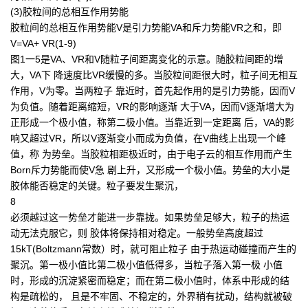
(3)胶粒间的总相互作用势能
胶粒间的总相互作用势能V是引力势能VA和斥力势能VR之和，即
V=VA+ VR(1-9)
图1一5是VA、VR和V随粒子间距离变化的示意。随胶粒间距的增
大，VA下 降速度比VR缓慢的多。当胶粒间距很大时，粒子间无相互
作用，V为零。当两粒子 靠近时，首先起作用的是引力势能，因而V
为负值。随着距离缩短，VR的影响逐渐 大于VA，因而V逐渐增大为
正形成一个极小值，称第二极小值。当靠近到一定距离 后，VA的影
响又超过VR，所以V逐渐变小而成为负值，在V曲线上出现一个峰
值，称 为势垒。当胶粒相距极近时，由于电子云的相互作用而产生
Born斥力势能而使V急 剧上升，又形成一个极小值。势垒的大小是
胶体能否稳定的关键。粒子要发生聚沉，
8
必须越过这一势垒才能进一步靠拢。如果势垒足够大，粒子的热运
动无法克服它，则 胶体将保持相对稳定。一般势垒高度超过
15kT(Boltzmann常数）时，就可阻止粒子 由于热运动碰撞而产生的
聚沉。第一极小值比第二极小值低得多，当粒子落入第一极 小值
时，形成的沉淀紧密而稳定；而在第二极小值时，体系中形成的结
构是疏松的， 且是不牢固、不稳定的，外界稍有扰动，结构就被破