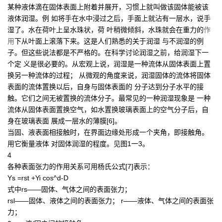
某种液体滴在固体表面上附着并展开，习惯上就叫做该固体能被该
液体润湿。例 如将手在水中浸过之后，手面上就沾有一层水，说手
湿了。水在荷叶上呈水珠状，荷 叶稍微倾斜，水珠就会在重力的
作
用
下从叶面上滚落下来。这是人们熟悉的关于润湿 与不润湿的例
子。但这些说法都是不严格的。在科学讨论润湿之前，给润湿下一
个定 义是很必要的。从宏观上说，润湿是一种流体从固体表面上置
换另一种流体的过程； 从微观的角度来说，润湿固体的流体将固体
表面的流体置换以后，自身与固体表面的 分子达到分子水平的接
触。它们之间无被置换的流体分子。最常见的一种润湿现象是 一种
流体从固体表面置换空气，如水置换玻璃表面上的空气分子后，自
身在玻璃表面 展成一层水的薄膜[6]。
当固、液表面相接触时，在界面边缘处形成一个夹角，即接触角。
用它衡量液体 对固体润湿的程度。见图1一3。
4
各种表面张力的作用关系可用杨氏公式[7]表示：
Ys =rst +Yi cos^d-D
式中rs——固体、气体之间的表面张力；
rsl——固体、液体之间的表面张力； r——液体、气体之间的表面张
力；