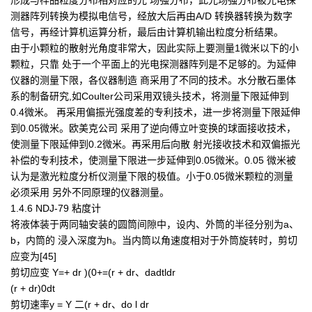
形成与样品粒度分布相对应的光 场强分布，此光场强分布被光电探
测器阵列转换为模拟电信号，经放大后再由A/D 转换器转换为数字
信号，再经计算机运算分析，最后由计算机输出粒度分析结果。
由于小颗粒的散射光角度非常大，因此实际上要测量1微米以下的小
颗粒，只靠 处于一个平面上的光电探测器阵列是不足够的。为延伸
仪器的测量下限，各仪器制造 商采用了不同的技术。水分散石墨体
系的制备研究,如Coulter公司采用双镜头技术，将测量下限延伸到
0.4微米。 再采用偏振光强度差的专利技术，进一步将测量下限延伸
到0.05微米。欧美克公司 采用了逆向傅立叶变换的球面接收技术，
使测量下限延伸到0.2微米。再采用后向散 射光接收技术和双偏振光
补偿的专利技术，使测量下限进一步延伸到0.05微米。0.05 微米被
认为是激光粒度分析仪测量下限的极值。小于0.05微米颗粒的测量
必须采用 另外不同原理的仪器测量。
1.4.6 NDJ-79 粘度计
将液体装于两同轴安装的圆筒间隙中，设内、外筒的半径分别为a、
b，内筒的 浸入深度为h。当内筒以角速度相对于外筒旋转时，剪切
应变为[45]
剪切应变 Y=+ dr )(0+=(r + dr、dadtldr
(r + dr)0dt
剪切速率y = Y 二(r + dr、do l dr