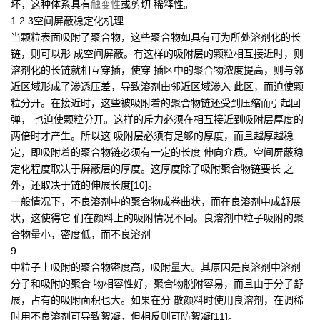
坏，这种体系具有
触变性
或剪切 稀释性。
1.2.3空间屏蔽稳定化机理
当颗粒表面吸附了聚合物，这些聚合物如具有可为所处溶剂化的长
链，则可以形 成空间屏蔽。有这样的吸附层的颗粒相互接近时，则
溶剂化的长链就相互穿插，使穿 插区中的聚合物浓度提高，则与邻
近区域形成了渗透压差，导致溶剂由邻近区域渗入 此区，而迫使颗
粒分开。在接近时，这些被吸附着的聚合物链还受到压缩而引起回
弹， 也迫使颗粒分开。这样的斥力必须在相互接近到吸附层厚度的
两倍时才产生。所以这 吸附层必须有足够的厚度，而且越厚越稳
定，即吸附着的聚合物链必须有一定的长度 伸向介质。空间屏蔽稳
定化程度取决于屏蔽层的厚度。这厚度除了吸附聚合物链要长 之
外，还取决于链的伸展长度[10]。
一般情况下，不良溶剂中的聚合物成卷曲状，而在良溶剂中成舒展
状，这使得它 们在颜料上的吸附情况不同。良溶剂中粒子吸附的聚
合物量小，密度低，而不良溶剂
9
中粒子上吸附的聚合物密度高，吸附量大。其原因是良溶剂中溶剂
分子和吸附的聚合 物相容性好，聚合物脱附容易，而且由于分子舒
展，占有的吸附面积也大。如果在分 散颜料时使用良溶剂，在调稀
时用不良溶剂可导致絮凝，但相反则可防絮凝[11]。