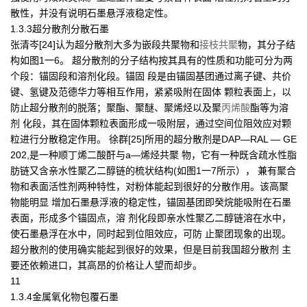
散性，并没有说明石墨悬浮液稳定性。
1.3.3超分散剂分散石墨
张清岑[24]认为超分散剂大多为嵌段共聚物和
接枝共聚
物，其分子结
构如图1一6。 超分散剂的分子结构按其具有的性质和功能可分为两
个段：锚固段和溶剂化段。锚固 段是由锚固基团通过离子键、共价
键、氢键及范德华力等相互作用，紧紧吸附在固体 颗粒表面上，以
防止超分散剂的脱落；聚酯、聚醚、聚烯烃以及聚
丙烯酸
酯等为溶
剂 化段，其在固体颗粒表面形成一吸附层，通过空间位阻效应对颗
粒进行分散稳定作用。 徐群[25]所用的超分散剂是DAP—RAL — GE
202,是一种顺丁烯二酸酐与a—烯烃共聚 物，它有一种既含疏水性脂
肪链又含亲水性聚乙二醇链的梳状结构(如图1一7所示）， 兼有聚合
物和表面活性剂两种特性，对粉体能起到很好的分散作用。该高聚
物能明显 增加石墨悬浮液的稳定性，锚固基团即癸烷能吸附在石墨
表面，形成多个锚固点，溶 剂化段即亲水性聚乙二醇链溶在水中，
使石墨悬浮在水中，同时起到位阻效应，可防 止聚团现象的出现。
超分散剂的使用确实能起到很好的效果，但是目前我国超分散剂 主
要还依赖进口，其高昂的价格让人望而却步。
11
1.3.4金属氧化物包覆石墨