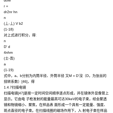
doM
r =
dr2nr hn
n
(丄-丄) V b2
(1-18)
对上式进行积分，得:
n
D' d
4nhm
(士-吾)
a
(1-19)
式中，a、b分别为内筒半径、外筒半径 又M = D’沒（D，为张丝的
扭转系数）[46]，得
1.4.7扫描电镜
扫描电镜[47]是按一定时间空间顺序逐点形成，并在镜体外显像管上
显示。它由电 子枪发射的能量最高可达30keV的电子束，经会聚透
镜和物镜缩小、聚焦，在样品表 面形成一个具有一定能量、强度、
斑点直径的电子束。在扫描线圈的磁场作用下，入 射电子束在样品