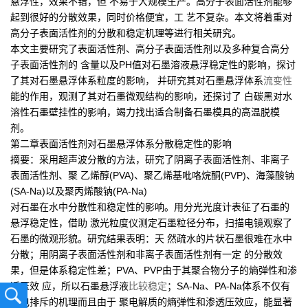
悬浮性，效果不错，但 不易于大规模生产。高分子表面活性剂能够
起到很好的分散效果，同时价格便宜，工 艺不复杂。本文将着重对
高分子表面活性剂的分散和稳定机理等进行相关研究。
本文主要研究了表面活性剂、高分子表面活性剂以及多种复合高分
子表面活性剂的 含量以及PH值对石墨溶液悬浮稳定性的影响，探讨
了其对石墨悬浮体系粒度的影响， 并研究其对石墨悬浮体系
流变性
能的作用，观测了其对石墨微观结构的影响，还探讨了 白碳黑对水
溶性石墨壁挂性的影响，竭力找出适合制备石墨模具的高温脱模
剂。
第二章表面活性剂对石墨悬浮体系分散稳定性的影响
摘要：采用超声波分散的方法，研究了阴离子表面活性剂、非离子
表面活性剂、聚 乙烯醇(PVA)、聚乙烯基吡咯烷酮(PVP)、海藻酸钠
(SA-Na)以及聚丙烯酸钠(PA-Na)
对石墨在水中分散性和稳定性的影响。用分光光度计表征了石墨的
悬浮稳定性，借助 激光粒度仪测定石墨粒径分布，扫描电镜观察了
石墨的微观形貌。研究结果表明：天 然疏水的片状石墨很难在水中
分散；用阴离子表面活性剂和非离子表面活性剂有一定 的分散效
果，但是体系稳定性差；PVA、PVP由于其聚合物分子的熵弹性和渗
透压效 应，所以石墨悬浮液
比较稳定
；SA-Na、PA-Na体系不仅有
静电排斥的机理而且由于 聚电解质的熵弹性和渗透压效应，能显著