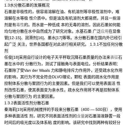
1.3水分散石墨的发展概况
石墨是非极性的，很容易溶解在油、有机溶剂等非极性溶剂中，难
溶解在水等极 性介质中。但是油及有机溶剂大都易燃，并且一些溶
剂是有
毒性
的。而水是一种低成 本的无毒的溶剂，因此石墨如何能
均匀地分散在水中自然成为了研究对象。水基石墨 广泛
应用
在显像
管[12-15]、润滑剂[16]、墨水[17]等等。水分散石墨在国内外已经引
起广泛 关注，世界各国都在对此进行相关研究。 1.3.1不加任何分散
剂
任俊[18]采用自行设计的电子天平秤取沉降石墨质量的办法来
表征
石
墨在水中的 分散行为，测试了接触角与表面电位。分析结果表明：
石墨除了受Van der Waals 力和静电排斥力作用外，还受疏水化作用
的影响，其行为不完全符合DLVO理论，颗粒 表面的疏水化作用是
控制体系分散与聚团行为的主要因素。但是我们可以使用表面活 性
剂改性石墨，使其表面变为亲水性，疏水化作用将不再是控制体系
分散与聚团行为 的主要因素。
1.3.2表面活性剂分散石墨
秦海莉[19]采用机械搅拌的手段来分散石墨（400 — 500目），使用
多种表面活性 剂，研究不同表面活性剂的
含量
对石墨溶液静置一段
时间后的吸光度以及体系粘 度的影响。该研究中找到两种有较好分