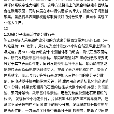
悬浮体系稳定性大幅提 高。这种
方法
接枝上的聚合物链能牢固地结
合在碳黑表面，同时伸展在水中提供足够 的斥力，阻止粒子间重新
聚集。虽然石墨表面接枝能够取得很好的分散效果，但尚未 实现工
业化大生产。
12
1.3.6高分子表面活性剂分散石墨
陈云[34]等人采用超声波分散的方式来分散固含量为1%的石墨（平
均粒径为1.86 微米)，用分光光度计测定24小时自然沉降后上清液的
吸光度，用NDJ-8旋转粘度计 来测量体系的粘度，测试石墨表面电
位。研究发现羧
甲基纤维素
钠、聚丙烯酸钠对石 墨的分散效果要明
显好于其它表面活性剂，同时发现
羧甲基纤维素
钠、聚丙烯酸钠能
使颗粒表面Zeta电位绝对值变大，提高了悬浮液的稳定性，降低了
体系粘度。阎志 华[35]等将石墨滤饼加入三种不同的高分子分散
剂，用电动搅拌机初搅拌30分钟，然 后再用高速剪切乳化机高速剪
切30分钟。结果发现测得的石墨的粒径从大到小的顺 序是：
海藻酸
钠
、聚丙烯酸钠、
羧甲基纤维素钠
。用激光粒度仪测定石墨颗粒的
粒径， 发现粒径小稳定性好，片状石墨比粒状石墨不容易沉降。还
测试不同分散剂在不同温 度下的粒径分布，发现温度对分散性影响
是两面性的。一方面温度升高带来高分子链 的伸展，提高了空间位