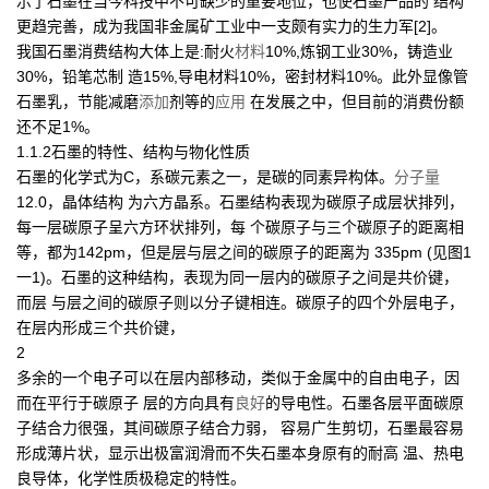
示了石墨在当今科技中不可缺少的重要地位，也使石墨产品的 结构
更趋完善，成为我国非金属矿工业中一支颇有实力的生力军[2]。
我国石墨消费结构大体上是:耐火
材料
10%,炼钢工业30%，铸造业
30%，铅笔芯制 造15%,导电材料10%，密封材料10%。此外显像管
石墨乳，节能减磨
添加
剂等的
应用
在发展之中，但目前的消费份额
还不足1%。
1.1.2石墨的特性、结构与物化性质
石墨的化学式为C，系碳元素之一，是碳的同素异构体。
分子量
12.0，晶体结构 为六方晶系。石墨结构表现为碳原子成层状排列，
每一层碳原子呈六方环状排列，每 个碳原子与三个碳原子的距离相
等，都为142pm，但是层与层之间的碳原子的距离为 335pm (见图1
一1)。石墨的这种结构，表现为同一层内的碳原子之间是共价键，
而层 与层之间的碳原子则以分子键相连。碳原子的四个外层电子，
在层内形成三个共价键，
2
多余的一个电子可以在层内部移动，类似于金属中的自由电子，因
而在平行于碳原子 层的方向具有
良好
的导电性。石墨各层平面碳原
子结合力很强，其间碳原子结合力弱， 容易广生剪切，石墨最容易
形成薄片状，显示出极富润滑而不失石墨本身原有的耐高 温、热电
良导体，化学性质极稳定的特性。