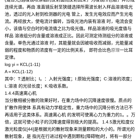
连续光谱。再由 准直镜反射至狭缝选择所需波长射入样品溶液吸光
池，透过的光入射到检测器的光电 管上，发生光电效应而产生光电
流。再经放大，使电流计偏转，当吸光池内装有溶液 时，电流会变
小，该值与空白时的电流值之比为吸光值。样品溶液的吸光度值与
样品 溶液组分的含量或溶液成正比。因此可测定待测组分的溶液或
含量。单色光通过溶液 时，其能量就会因被吸收而减弱，光能量减
弱的程度和物质的浓度有一定的比例关系， 即符合比色
原理
一比耳
定律。
log yi = KCL(1-11)
A = KCL(1-12)
其中：T:透射比；I。：入射光强度；I:原始光强度；C:溶液的浓度；
L:溶液 的光径长度；K:吸收系数。
1.4.4高速离心机
当分散相被分散的效果好时，在重力场中的沉降速度很慢。质点的
扩散作用使体 系具有动力学稳定性，重力场中的沉降分析方法已不
再适用于这类体系。高速离心机 的发明可使离心力为重力的1。。万
倍，这就可使小粒子的沉降速度得到极大的提高。 1.4.5激光粒度仪
激光粒度仪[44]是根据光的散射现象来测量颗粒的大小的。所谓光的
散射现象，是 指光在行进过程中遇到颗粒(障碍物)时，将有一部分