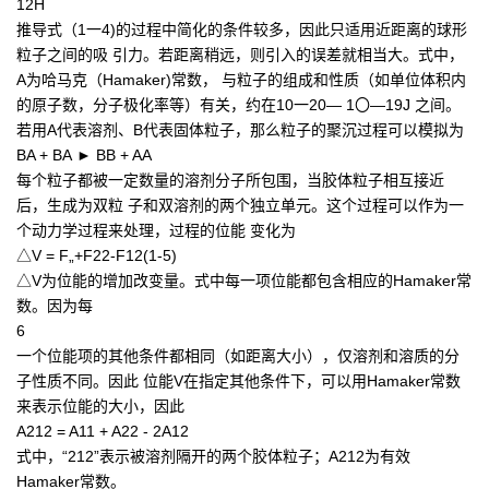
12H
推导式（1一4)的过程中简化的条件较多，因此只适用近距离的球形
粒子之间的吸 引力。若距离稍远，则引入的误差就相当大。式中，
A为哈马克（Hamaker)常数， 与粒子的组成和性质（如单位体积内
的原子数，分子极化率等）有关，约在10一20— 1〇—19J 之间。
若用A代表溶剂、B代表固体粒子，那么粒子的聚沉过程可以模拟为
BA + BA ► BB + AA
每个粒子都被一定数量的溶剂分子所包围，当胶体粒子相互接近
后，生成为双粒 子和双溶剂的两个独立单元。这个过程可以作为一
个动力学过程来处理，过程的位能 变化为
△V = F„+F22-F12(1-5)
△V为位能的增加改变量。式中每一项位能都包含相应的Hamaker常
数。因为每
6
一个位能项的其他条件都相同（如距离大小），仅溶剂和溶质的分
子性质不同。因此 位能V在指定其他条件下，可以用Hamaker常数
来表示位能的大小，因此
A212 = A11 + A22 - 2A12
式中，“212”表示被溶剂隔开的两个胶体粒子；A212为有效
Hamaker常数。