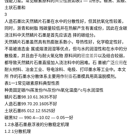
蚀能力差。常见碳素原料的
典型
性质如表1 — 1所示。碳黑、焦碳、
土状石墨和
3
人造石墨比天然鳞片石墨在水中的分散性好，但其抗氧化性较差，
同时，浙青和树脂 残碳量较低并在热解产生有害成份，因此在含碳
浇注料中天然鳞片石墨是首先应该选 择的碳组分。
天然鳞片石墨虽然具有热膨胀系数小，导热性好，化学稳定性好，
不易被液态金 属或熔渣润湿等优点，但与水的润湿性和在水中的分
散极差，并且由于与耐火氧化物 原料间的
密度
差异
以及结合较弱，
都导致天然鳞片石墨直接加入浇注料中的困难。石 墨被广泛
应用
在
耐火材料、冶金工业、导电涂料、电极、打印墨水等工业中。本文
所 作的石墨水分散体系主要用作
制备
石墨模具用高温脱模剂。
表1一1常见碳素原料典型性质
种类固定碳/%挥发份/%灰份/%氧化温度/°c与水润湿性
鳞片石墨98.10.61.3635不好
人造石墨99.70.20.1605不好
土状石墨85.012.12.5525好
碳黑92 — 990.4—10.02 — 0.05一好
1.2水基石墨悬浮液的分散稳定机理
1.2.1分散机理