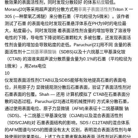
散效果的表面活性剂，同时发现分散较好 的体系
粘度
较低。
Moraru[20]等采用超声波的分散方式用
非离子表面活性剂
Triton X 一
305 (—种聚氧乙烯醚）来分散石墨（平均粒径为5微米）。该作者
测试了石墨 的表面电位时发现石墨悬浮体系在PH为9时的电位最
大，粘度最小。同时发现随 着表面活性剂含量的增加导致了溶液导
电性的下降，导电性下降说明石墨颗粒大 多被包覆，还发现表面活
性剂含量的增加会导致粘度的走低。Paruchuri[21]用不同 含量的表
面活性剂十二
烷基苯磺酸钠
（SDBS)以及十六烷基三甲基溴化铵
（CTAB) 的溶液来超声波分散质量含量为0.1%的石墨（平均粒径为
1微米），用Zeta电位
10
仪发现表面活性剂CTAB以及SDBS能够有效地提高石墨的表面电
位，并用原子力 显微镜观测分散后石墨表面，验证了表面活性剂对
石墨表面的包覆。Shah — 还用 计算机模拟了 CTAB在石墨表面分
散的动态过程。Paruchuri[23]通过用机械搅拌的 方式来分散石墨，
通过使用表面电位、原子力显微镜（AFM)来表征十二烷基磺酸 钠
（SDS)、十二烷基三甲基溴化铵（CiJAB)以及混合表面活性剂
（SDS/CJAB)对 石墨表面结构的影响，SDS / C12TAB的混合体系
的AFM图谱与SDS的图谱没有太大 区别，表明混合表面活性剂与单
独使用时效果类似。上述工作主要考察各种表面 活性剂对石墨的分