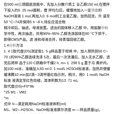
在500 ml三颈圆底烧瓶中，先加入分散介质工 业乙醇150 ml,在搅拌
下投入约0. 25 mol面粉，搅 拌均匀后，缓慢地加入一定
浓度
的
NaOH溶液 1 mol,再加入0. 6 mol的工业氯乙酸，加热回流，升 温至
50 °C~74并保持5 h ~8 h,待反应混合物
稍冷却后，抽滤，母液放置。滤出的固体移入乙醇 中，用盐酸
中和
至中性，再次抽滤，并用90%~95% 乙醇洗涤固体在80 °C下烘干，
即得CMS产品。滤 液和母液合并，经蒸馏回收乙醇。
1.4
分析
方法
1. 4 1取代度(DS)测定取1. 5 g样品置于坩埚 中，加入预热到50 C~
70 c的90%乙醇连续洗涤 5次，最后一次洗潘后，加入无水乙醇，滤
完后将样 品于120 C烘箱中干燥2 h, m= 1. 298 5 g,置于马 弗炉内，
加100 ml水，准确加入50 ml 0. 1 mol/L H2SO4标准液，加热并使缓
缓沸腾10 min加2滴~ 3滴甲基红指示剂，稍冷，用0. 1 mol/L NaOH
标准 液滴定至红色恰褪，其体积数为13. 71 ml。
取代度(DS)=F0^8b
^25 M1 - VM2
^m
式中 V—滴定耗用NaOH标准液体积(ml)
M1、M2—H2SO4、NaOH标准液摩尔浓度 m —样品质量(g)。