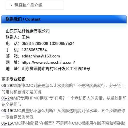
黄原胶产品介绍
联系我们 / Contact
山东东达纤维素有限公司
联系人：王伟
电 话：0533-8299008 13280657534
手 机：13280657534
邮 箱：sddachina@163.com
网 址：https://www.sdcmcchina.com/
地 址：山东省淄博市周村区开发区工业园16号
更多
专业知识
06-29
增稠剂CMC到底是怎么让水变稠的？不是粘度高就行，分子链上
的电荷和氢键才是关键
06-24
纺织专用HPMC到底“专”在哪？一个老纺织人的实话，从浆纱到印
花全是细节
06-19
CMC质量好坏怎么判断？从溶解透明度到保水率，五个步骤教你
一眼看穿品质高低
06-15
CMC建材级“级”在哪里？不是所有CMC都能用在腻子粉和瓷砖胶