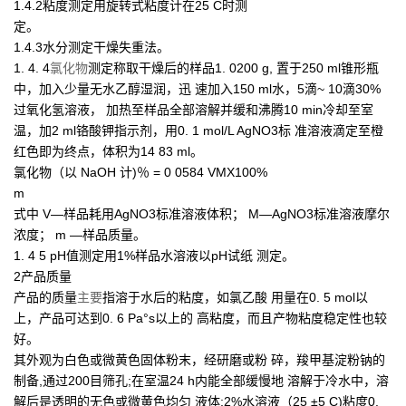
1.4.2粘度测定用旋转式粘度计在25 C时测
定。
1.4.3水分测定干燥失重法。
1. 4. 4
氯化物
测定称取干燥后的样品1. 0200 g, 置于250 ml锥形瓶
中，加入少量无水乙醇湿润，迅 速加入150 ml水，5滴~ 10滴30%
过氧化氢溶液， 加热至样品全部溶解并缓和沸腾10 min冷却至室
温，加2 ml铬酸钾指示剂，用0. 1 mol/L AgNO3标 准溶液滴定至橙
红色即为终点，体积为14 83 ml。
氯化物（以 NaOH 计)％ = 0 0584 VMX100%
m
式中 V—样品耗用AgNO3标准溶液体积； M—AgNO3标准溶液摩尔
浓度； m —样品质量。
1. 4 5 pH值测定用1%样品水溶液以pH试纸 测定。
2产品质量
产品的质量
主要
指溶于水后的粘度，如氯乙酸 用量在0. 5 mol以
上，产品可达到0. 6 Pa°s以上的 高粘度，而且产物粘度稳定性也较
好。
其外观为白色或微黄色固体粉末，经研磨或粉 碎，羧甲基淀粉钠的
制备,通过200目筛孔;在室温24 h内能全部缓慢地 溶解于冷水中，溶
解后是透明的无色或微黄色均匀 液体;2%水溶液（25 ±5 C)粘度0.