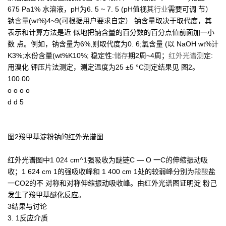
675 Pa1% 水溶液，pH为6. 5 ~ 7. 5 (pH值视其
行业
需要可调 节）
钠
含量
(wt%)4~9(可根据用户要求自定） 钠含量取决于取代度，其
表示和计算方法是近 似地把钠含量的百分数的百分点值前面加一小
数 点。例如，钠含量为6%,则取代度为0. 6;氯含量 (以 NaOH wt%计
K3%;水份含量(wt%K10%; 稳定性:
储存
期2周~4周；
红外光谱
测定:
用溴化 钾压片法测定，测定温度为25 ±5 °C测定结果见 图2。
100.00
o o o o
d d 5
图2羧甲基淀粉钠的红外光谱图
红外光谱图中1 024 cm^1强吸收为醚链C — O 一C的伸缩振动吸
收；1 624 cm 1的强吸收峰和 1 400 cm 1处的较弱峰分别为
羧酸
盐
一CO2的不 对称和对称伸缩振动吸收峰。由红外光谱图证明淀 粉己
发生了羧甲基醚化反应。
3结果与讨论
3. 1反应介质