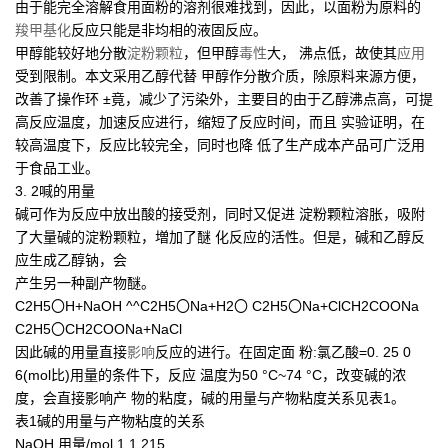
由于能完全溶解食用面粉的溶剂很难找到，因此，以面粉为原料的
羧甲基化
反应只能是非均相的液固反应。
甲醇能较好地分散
淀粉颗粒
，但甲醇
毒性
大， 沸点低，故使其
应用
受到限制。本文采用乙醇代替 甲醇作分散介质，除原料来源方便，
改善了操作环 ±竟，减少了污染外，主要目的由于乙醇沸点高，可提
高反应温度，加速反应进行，缩短了反应时间，而且 实验证明，在
较高温度下，反应比较完全，同时也降 低了生产成本产品可广泛用
于食品工业。
3. 2喊的用量
碱可作为反应中放出酸的接受剂，同时又促进 淀粉颗粒溶胀，吸附
了大量碱的淀粉颗粒，増加了醚 化反应的活性。但是，碱和乙醇反
应生成乙醇钠，会
产生另一种副产物醚。
C2H5〇H+NaOH ^^C2H5〇Na+H2〇 C2H5〇Na+ClCH2COONa
C2H5〇CH2COONa+NaCl
因此碱的用量直接
影响
反应的进行。在固定面 粉:氯乙酸=0. 25 0
6(mol比)用量的条件下，反应 温度为50 °C~74 °C，改变碱的浓
度，会直接影响产 物的粘度，碱的用量与产物粘度关系见表1。
表1碱的用量与产物粘度的关系
NaOH 用量/mol 1 1 215