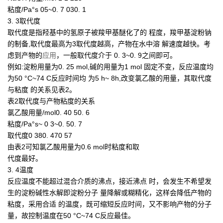
粘度/Pa°s 05~0. 7 030. 1
3. 3取代度
取代度是指羟基中的氢原子被羧甲基醚化了的 程度，羧甲基淀粉钠
的制备,取代度最高为3取代度越高，产物在水中溶 解速度越快。考
虑到产物的
应用
，一般取代度介于 0. 3~0. 9之间即可。
例如:淀粉用量为0. 25 mol,碱的用量为1 mol 固定不变，反应温度均
为50 °C~74 C反应时间均 为5 h~ 8h,改变氯乙酸的用量，其取代度
与粘度 的关系见表2。
表2取代度与产物粘度的关系
氯乙酸用量/mol0. 40 50. 6
粘度/Pa°s~ 0 3~0. 50. 7
取代度0 380. 470 57
由表2可知氯乙酸用量为0.6 mol时粘度和取
代度最好。
3. 4温度
反应温度不能超过混合介质的沸点，接近沸点 时，会发生不希望发
生的淀粉碱性水解即淀粉分子 量降解或糊精化，这样会降低产物的
粘度，采用合适 的温度，既可缩短反应时间，又不影响产物的分子
量，故控制温度在50 °C~74 C反应最佳。