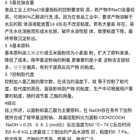
3. 5氯化钠含量
食品工业上对NaCl含量指标的控制要求较 高，若产物中NaCl含量较
高，可用90%乙醇进行洗 涤。因为在食品工业中，要求产物溶解于
水后的胶 体溶液能放置14 d左右不改变粘度。若有大量盐 存在，易
产生水化溶胀而形成水化层，破坏水溶性胶 体，致使粘度下降，最
终导致沉淀析出。
3. 6基本原料
基本原料由
玉米淀粉
或玉米面粉改为小麦面 粉，扩大了原料来源，
降低了成本。羧甲基淀粉钠的制备,更重要的是小麦 淀粉含支链较
多，
分子量
偏高，有利于提高反应产物 的粘度。
3. 7控制取代度
控制加入氯乙酸的摩尔数，在适当的温度下，就 等于控制了取代
度，取代度的高低，直接影响到产物 的粘度，生产中可根据用户需
要的粘度，随时调节氯 乙酸的用量。
4结论
综上所述，以面粉和氯乙酸为主要原料，在 NaOH存在条件下加热
搅拌合成了羧甲基淀粉钠， 其最佳配料比为面粉:ClCH2COOH
:NaOH = 0.25 : 0. 6 :1 (mol比）反应温度为50 °C~ 74 C反应时间
为5 h~8 h以上述最佳
工艺
制出的产品水溶性 好，粘度约0. 7 Pa，
稳定性高，产物的产率高，质量 好，用途广泛。