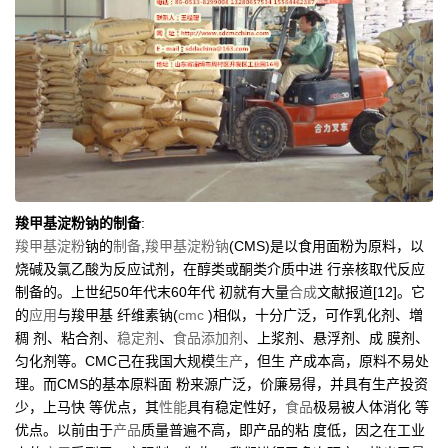
羧甲基淀粉钠的制备
:
羧甲基淀粉
钠的
制备
,
羧甲基淀粉钠
(CMS)是以食用面粉为原料，以
烧碱及氯乙酸为反应试剂，在醇类或酮类介质中进 行亲核取代反应
制备的。上世纪50年代末60年代 初就有大量
合成
文献报道[12]。它
的
应用
与羧甲基 纤维素钠(
cmc
)相似，十分广泛，可作乳化剂、増
稠 剂、粘合剂、
稳定剂
、
食品添加剂
、上浆剂、悬浮剂、成 膜剂、
匀化剂等。CMC己在我国大规模
生产
，但生 产成本高，原料不易处
理。而CMS的基本原料面 粉来源广泛，价廉易得，并具有生产投资
少，上马快 等优点，其
性能
具有稳定性好，
食品
极易被人体消化 等
优点。以前由于
产品
质量普遍不高，即产品的粘 度低，因之在工业