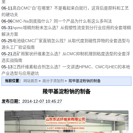
里
06-11
高白CMC“白”在哪里？不是看起来白就行，这背后是原料和工艺
的硬功夫
06-06
CMC-Na到底指什么？同一个产品为什么有这么多叫法
05-31
hpmc增稠剂粉末怎么选？从假塑性流变到分行业应用的全套增稠
解决方案
05-25
电池级CMC厂家直销怎么找？从取代度到磁性异物的全套选型与
源头工厂验证指南
05-21
选矿用絮状纤维素怎么选？从CMC抑制机理到粘度选型的全套浮
选实战指南
05-13
江西纤维素粘合剂怎么选？一文讲透HPMC、CMC与HEC的本地
产业选型与应用避坑
当前位置：
网站首页
>
高分子添加剂
> 羧甲基淀粉钠的制备
羧甲基淀粉钠的制备
发布日期：
2014-12-07 10:45:27