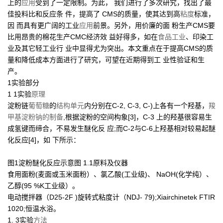
上的
应用
受到了一定限制。为此， 我们进行了多次研究，找出了最
佳投料比和反应条 件，提高了 CMS的质量，使其达到高
粘度
标准，
因 而具有更广阔的工业
应用
前景。另外，用价廉的面 粉生产CMS要
比用昂贵的棉花生产CMC经济效 益好得多，如在
食品工业
、印染工
业及其它轻工业行 业中显得尤为突出。本文重点在于提高CMS的质
量和降低成本方面进行了研究，可望在近期得到工 业性验证和生
产。
1实验部分
1 1实验
原理
淀粉链
葡萄糖
的
结构单元
内分别在C-2, C-3, C-)上各有一个羟基，
羧
甲基淀粉钠的制备
,根据淀粉的空间构象[3]，C-3 上的羟基很容易生
成氢键而缔合，不易发生醚化反 应;而C-2与C-6上羟基相对较易起醚
化反应[4]，如 下所示：
图1淀粉醚化反应示意图 1.1原料及仪器
食用面粉(麦面或玉米面粉）、氯乙酸(工业级)、 NaOH(化学纯）、
乙醇(95 %K工业级）。
电动搅拌器（D25-2F )旋转式粘度计（NDJ- 79);Xiairchinetek FTIR
1020;恒温水浴。
1. 3实验
方法